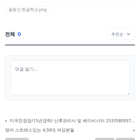
곷동산-한글학교.png
전체
0
«
미국친정맘/15년경력/ 산후관리사 및 베이비시터 2533580937 mom1004usa.com / 미주전지역파견업무
영어 스트레스있는 4,50대 여성분들
»