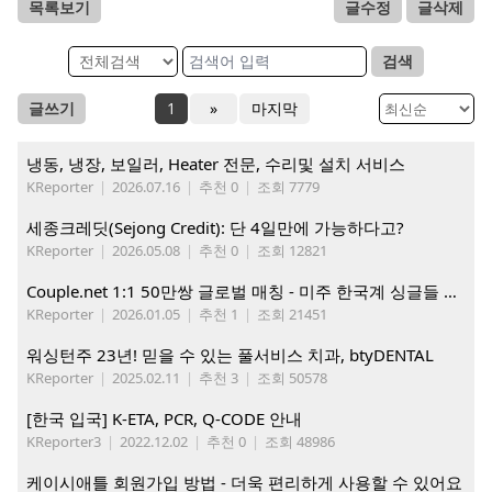
목록보기
글수정
글삭제
검색
글쓰기
1
»
마지막
냉동, 냉장, 보일러, Heater 전문, 수리및 설치 서비스
KReporter
|
2026.07.16
|
추천 0
|
조회 7779
세종크레딧(Sejong Credit): 단 4일만에 가능하다고?
KReporter
|
2026.05.08
|
추천 0
|
조회 12821
Couple.net 1:1 50만쌍 글로벌 매칭 - 미주 한국계 싱글들 모이세요
KReporter
|
2026.01.05
|
추천 1
|
조회 21451
워싱턴주 23년! 믿을 수 있는 풀서비스 치과, btyDENTAL
KReporter
|
2025.02.11
|
추천 3
|
조회 50578
[한국 입국] K-ETA, PCR, Q-CODE 안내
KReporter3
|
2022.12.02
|
추천 0
|
조회 48986
케이시애틀 회원가입 방법 - 더욱 편리하게 사용할 수 있어요