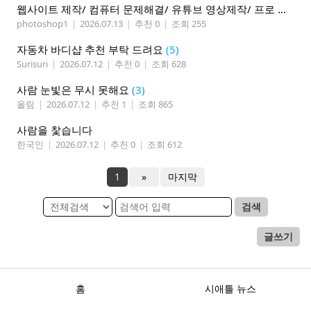
웹사이트 제작/ 컴퓨터 문제해결/ 유튜브 영상제작/ 프로 사진촬영
photoshop1
|
2026.07.13
|
추천 0
|
조회 255
자동차 바디샵 추천 부탁 드려요
(5)
Surisuri
|
2026.07.12
|
추천 0
|
조회 628
사람 눈빛은 무시 못해요
(3)
올림
|
2026.07.12
|
추천 1
|
조회 865
사람을 찿습니다
한국인
|
2026.07.12
|
추천 0
|
조회 612
1
»
마지막
검색
글쓰기
홈
시애틀 뉴스