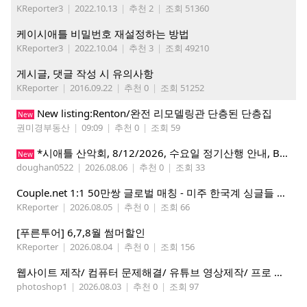
KReporter3
|
2022.10.13
|
추천 2
|
조회 51360
케이시애틀 비밀번호 재설정하는 방법
KReporter3
|
2022.10.04
|
추천 3
|
조회 49210
게시글, 댓글 작성 시 유의사항
KReporter
|
2016.09.22
|
추천 0
|
조회 51252
New listing:Renton/완전 리모델링관 단층된 단층집
New
권미경부동산
|
09:09
|
추천 0
|
조회 59
*시애틀 산악회, 8/12/2026, 수요일 정기산행 안내, Beckler Peak*
New
doughan0522
|
2026.08.06
|
추천 0
|
조회 33
Couple.net 1:1 50만쌍 글로벌 매칭 - 미주 한국계 싱글들 모이세요
KReporter
|
2026.08.05
|
추천 0
|
조회 66
[푸른투어] 6,7,8월 썸머할인
KReporter
|
2026.08.04
|
추천 0
|
조회 156
웹사이트 제작/ 컴퓨터 문제해결/ 유튜브 영상제작/ 프로 사진촬영
photoshop1
|
2026.08.03
|
추천 0
|
조회 97