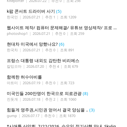
KReporter
|
2026.07.22
|
추천 0
|
조회 256
k팝 콘서트 드라이버 사기
(5)
한국인
|
2026.07.21
|
추천 1
|
조회 1209
웹사이트 제작/ 컴퓨터 문제해결/ 유튜브 영상제작/ 프로 사진촬영
photoshop1
|
2026.07.21
|
추천 0
|
조회 259
현대차 미국에서 망했나요?
(6)
한국차
|
2026.07.21
|
추천 0
|
조회 891
프랑스 대통령 내외도 감탄한 비리에스
칼있으마
|
2026.07.20
|
추천 4
|
조회 679
함께한 허수아비를
아트미
|
2026.07.19
|
추천 0
|
조회 723
미국인들 200만명이 한국으로 의료관광
(8)
진돗개
|
2026.07.18
|
추천 2
|
조회 1060
힘들게 영주권,시민권 얻어서 결국 양심을 ..
(3)
gump
|
2026.07.17
|
추천 0
|
조회 1870
*시애틀 산악회, 7/22/2026, 수요일 정기산행 안내, Skyline Trail Loop(Mt. Rainier)*