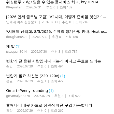
워싱턴주 23년! 믿을 수 있는 풀서비스 치과, btyDENTAL
KReporter
|
2026.07.31
|
추천 0
|
조회 132
[2026 연세 글로벌 포럼] “AI 시대, 어떻게 준비할 것인가” 8월 7-10일 벨뷰 개최
연세대 미주 총동문회
|
2026.07.30
|
추천 0
|
조회 216
*시애틀 산악회, 8/5/2026, 수요일 정기산행 안내, Heather Lake*
doughan0522
|
2026.07.30
|
추천 0
|
조회 180
제 발
(1)
issaquah3014
|
2026.07.30
|
추천 3
|
조회 737
변합기 글 올린 사람입니다 파는게 아니고 무료로 드리는 겁니다 필요하신분 연락처 남겨주시면 됩니다
손일
|
2026.07.29
|
추천 0
|
조회 494
변압기 필요 하신분 (220-120v)
(1)
손일
|
2026.07.29
|
추천 1
|
조회 427
Gmart -Penny rounding
(1)
gmamalynn378
|
2026.07.29
|
추천 3
|
조회 522
휴매나 베네핏 카드로 정관장 제품 구입 가능합니다
홍삼
|
2026.07.29
|
추천 0
|
조회 260