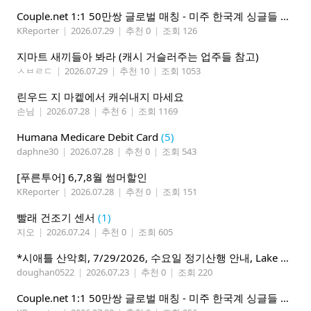
Couple.net 1:1 50만쌍 글로벌 매칭 - 미주 한국계 싱글들 모이세요
KReporter
|
2026.07.29
|
추천 0
|
조회 126
지마트 새끼들아 봐라 (캐시 거슬러주는 업주들 참고)
ㅅㅂㄹㄷ
|
2026.07.29
|
추천 10
|
조회 1053
린우드 지 마켙에서 캐쉬내지 마세요
손님
|
2026.07.28
|
추천 6
|
조회 1169
Humana Medicare Debit Card
(5)
daphne30
|
2026.07.28
|
추천 0
|
조회 543
[푸른투어] 6,7,8월 썸머할인
KReporter
|
2026.07.28
|
추천 0
|
조회 151
빨래 건조기 센서
(1)
지오
|
2026.07.24
|
추천 0
|
조회 605
*시애틀 산악회, 7/29/2026, 수요일 정기산행 안내, Lake 22*
doughan0522
|
2026.07.23
|
추천 0
|
조회 220
Couple.net 1:1 50만쌍 글로벌 매칭 - 미주 한국계 싱글들 모이세요