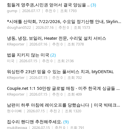
힘들게 영주권,시민권 얻어서 결국 양심을 ..
(3)
gump
|
2026.07.17
|
추천 0
|
조회 1793
*시애틀 산악회, 7/22/2026, 수요일 정기산행 안내, Skyline Trail Loop(Mt. Rainier)*
doughan0522
|
2026.07.16
|
추천 0
|
조회 1573
냉동, 냉장, 보일러, Heater 전문, 수리및 설치 서비스
KReporter
|
2026.07.16
|
추천 0
|
조회 7378
법을 지키지 않는 미국
(2)
미국
|
2026.07.15
|
추천 0
|
조회 2136
워싱턴주 23년! 믿을 수 있는 풀서비스 치과, btyDENTAL
KReporter
|
2026.07.15
|
추천 0
|
조회 702
Couple.net 1:1 50만쌍 글로벌 매칭 - 미주 한국계 싱글들 모이세요
KReporter
|
2026.07.15
|
추천 0
|
조회 409
남편이 하루 아침에 레이오프를 당했습니다 | 미국 빅테크의 현실
현수아빠
|
2026.07.15
|
추천 2
|
조회 1320
집수리 핸디맨 추천해주세요.
(9)
mukilteowa
|
2026.07.15
|
추천 0
|
조회 791