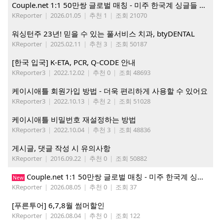
Couple.net 1:1 50만쌍 글로벌 매칭 - 미주 한국계 싱글들 모이세요
KReporter
|
2026.01.05
|
추천 1
|
조회 21070
워싱턴주 23년! 믿을 수 있는 풀서비스 치과, btyDENTAL
KReporter
|
2025.02.11
|
추천 3
|
조회 50187
[한국 입국] K-ETA, PCR, Q-CODE 안내
KReporter3
|
2022.12.02
|
추천 0
|
조회 48693
케이시애틀 회원가입 방법 - 더욱 편리하게 사용할 수 있어요
KReporter3
|
2022.10.13
|
추천 2
|
조회 51028
케이시애틀 비밀번호 재설정하는 방법
KReporter3
|
2022.10.04
|
추천 3
|
조회 48836
게시글, 댓글 작성 시 유의사항
KReporter
|
2016.09.22
|
추천 0
|
조회 50882
Couple.net 1:1 50만쌍 글로벌 매칭 - 미주 한국계 싱글들 모이세요
New
KReporter
|
2026.08.05
|
추천 0
|
조회 37
[푸른투어] 6,7,8월 썸머할인
KReporter
|
2026.08.04
|
추천 0
|
조회 122