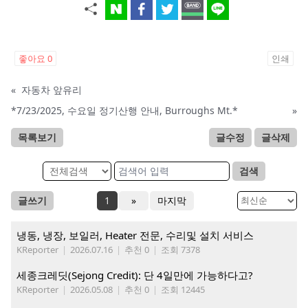
좋아요
0
인쇄
«
자동차 앞유리
*7/23/2025, 수요일 정기산행 안내, Burroughs Mt.*
»
목록보기
글수정
글삭제
검색
글쓰기
1
»
마지막
냉동, 냉장, 보일러, Heater 전문, 수리및 설치 서비스
KReporter
|
2026.07.16
|
추천 0
|
조회 7378
세종크레딧(Sejong Credit): 단 4일만에 가능하다고?
KReporter
|
2026.05.08
|
추천 0
|
조회 12445