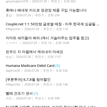
gmamalynn378
|
2026.07.29
|
추천 3
|
조회 503
휴매나 베네핏 카드로 정관장 제품 구입 가능합니다
홍삼
|
2026.07.29
|
추천 0
|
조회 254
Couple.net 1:1 50만쌍 글로벌 매칭 - 미주 한국계 싱글들 모이세요
KReporter
|
2026.07.29
|
추천 0
|
조회 118
지마트 새끼들아 봐라 (캐시 거슬러주는 업주들 참고)
ㅅㅂㄹㄷ
|
2026.07.29
|
추천 10
|
조회 1038
린우드 지 마켙에서 캐쉬내지 마세요
손님
|
2026.07.28
|
추천 6
|
조회 1157
Humana Medicare Debit Card
(5)
daphne30
|
2026.07.28
|
추천 0
|
조회 530
[푸른투어] 6,7,8월 썸머할인
KReporter
|
2026.07.28
|
추천 0
|
조회 146
빨래 건조기 센서
(1)
지오
|
2026.07.24
|
추천 0
|
조회 599
*시애틀 산악회, 7/29/2026, 수요일 정기산행 안내, Lake 22*