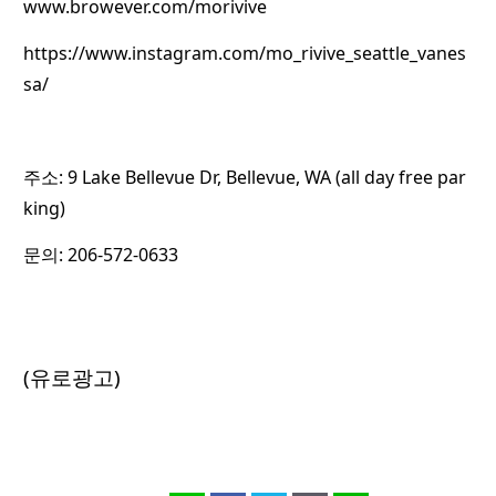
www.browever.com/morivive
https://www.instagram.com/mo_rivive_seattle_vanes
sa/
주소: 9 Lake Bellevue Dr, Bellevue, WA (all day free par
king)
문의: 206-572-0633
(유로광고)