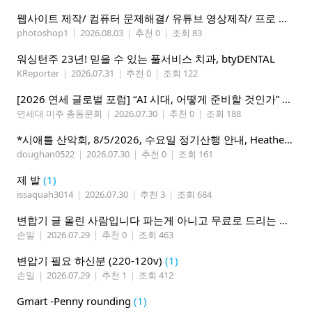
웹사이트 제작/ 컴퓨터 문제해결/ 유튜브 영상제작/ 프로 사진촬영
photoshop1
|
2026.08.03
|
추천 0
|
조회 83
워싱턴주 23년! 믿을 수 있는 풀서비스 치과, btyDENTAL
KReporter
|
2026.07.31
|
추천 0
|
조회 122
[2026 연세 글로벌 포럼] “AI 시대, 어떻게 준비할 것인가” 8월 7-10일 벨뷰 개최
연세대 미주 총동문회
|
2026.07.30
|
추천 0
|
조회 188
*시애틀 산악회, 8/5/2026, 수요일 정기산행 안내, Heather Lake*
doughan0522
|
2026.07.30
|
추천 0
|
조회 161
제 발
(1)
issaquah3014
|
2026.07.30
|
추천 3
|
조회 684
변합기 글 올린 사람입니다 파는게 아니고 무료로 드리는 겁니다 필요하신분 연락처 남겨주시면 됩니다
손일
|
2026.07.29
|
추천 0
|
조회 463
변압기 필요 하신분 (220-120v)
(1)
손일
|
2026.07.29
|
추천 1
|
조회 412
Gmart -Penny rounding
(1)