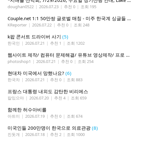
doughan0522
|
2026.07.23
|
추천 0
|
조회 195
Couple.net 1:1 50만쌍 글로벌 매칭 - 미주 한국계 싱글들 모이세요
KReporter
|
2026.07.22
|
추천 0
|
조회 248
k팝 콘서트 드라이버 사기
(5)
한국인
|
2026.07.21
|
추천 1
|
조회 1202
웹사이트 제작/ 컴퓨터 문제해결/ 유튜브 영상제작/ 프로 사진촬영
photoshop1
|
2026.07.21
|
추천 0
|
조회 254
현대차 미국에서 망했나요?
(6)
한국차
|
2026.07.21
|
추천 0
|
조회 883
프랑스 대통령 내외도 감탄한 비리에스
칼있으마
|
2026.07.20
|
추천 4
|
조회 659
함께한 허수아비를
아트미
|
2026.07.19
|
추천 0
|
조회 674
미국인들 200만명이 한국으로 의료관광
(8)
진돗개
|
2026.07.18
|
추천 2
|
조회 1000