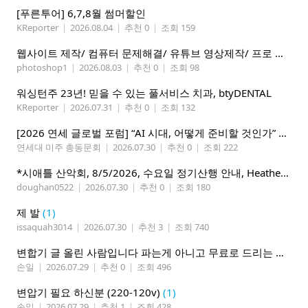
[푸른투어] 6,7,8월 썸머할인
KReporter
|
2026.08.04
|
추천 0
|
조회 159
웹사이트 제작/ 컴퓨터 문제해결/ 유튜브 영상제작/ 프로 사진촬영
photoshop1
|
2026.08.03
|
추천 0
|
조회 98
워싱턴주 23년! 믿을 수 있는 풀서비스 치과, btyDENTAL
KReporter
|
2026.07.31
|
추천 0
|
조회 132
[2026 연세 글로벌 포럼] “AI 시대, 어떻게 준비할 것인가” 8월 7-10일 벨뷰 개최
연세대 미주 총동문회
|
2026.07.30
|
추천 0
|
조회 222
*시애틀 산악회, 8/5/2026, 수요일 정기산행 안내, Heather Lake*
doughan0522
|
2026.07.30
|
추천 0
|
조회 180
제 발
(1)
issaquah3014
|
2026.07.30
|
추천 3
|
조회 740
변합기 글 올린 사람입니다 파는게 아니고 무료로 드리는 겁니다 필요하신분 연락처 남겨주시면 됩니다
손일
|
2026.07.29
|
추천 0
|
조회 496
변압기 필요 하신분 (220-120v)
(1)
손일
|
2026.07.29
|
추천 1
|
조회 428