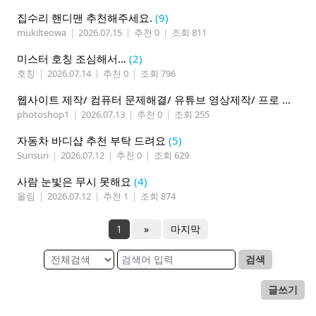
집수리 핸디맨 추천해주세요.
(9)
mukilteowa
|
2026.07.15
|
추천 0
|
조회 811
미스터 호칭 조심해서...
(2)
호칭
|
2026.07.14
|
추천 0
|
조회 796
웹사이트 제작/ 컴퓨터 문제해결/ 유튜브 영상제작/ 프로 사진촬영
photoshop1
|
2026.07.13
|
추천 0
|
조회 255
자동차 바디샵 추천 부탁 드려요
(5)
Surisuri
|
2026.07.12
|
추천 0
|
조회 629
사람 눈빛은 무시 못해요
(4)
올림
|
2026.07.12
|
추천 1
|
조회 874
1
»
마지막
검색
글쓰기