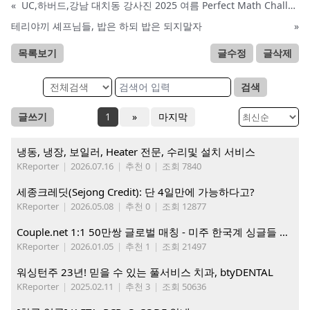
«
UC,하버드,강남 대치동 강사진 2025 여름 Perfect Math Challenge!
테리야끼 셰프님들, 밥은 하되 밥은 되지말자
»
목록보기
글수정
글삭제
검색
글쓰기
1
»
마지막
냉동, 냉장, 보일러, Heater 전문, 수리및 설치 서비스
KReporter
|
2026.07.16
|
추천 0
|
조회 7840
세종크레딧(Sejong Credit): 단 4일만에 가능하다고?
KReporter
|
2026.05.08
|
추천 0
|
조회 12877
Couple.net 1:1 50만쌍 글로벌 매칭 - 미주 한국계 싱글들 모이세요
KReporter
|
2026.01.05
|
추천 1
|
조회 21497
워싱턴주 23년! 믿을 수 있는 풀서비스 치과, btyDENTAL
KReporter
|
2025.02.11
|
추천 3
|
조회 50636