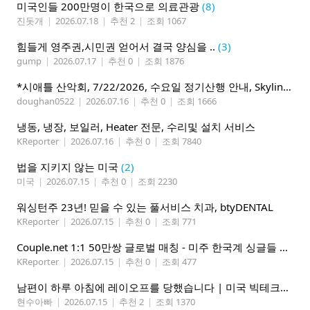
미국인들 200만명이 한국으로 의료관광
(8)
진돗개
|
2026.07.18
|
추천 2
|
조회 1067
힘들게 영주권,시민권 얻어서 결국 양심을 ..
(3)
gump
|
2026.07.17
|
추천 0
|
조회 1876
*시애틀 산악회, 7/22/2026, 수요일 정기산행 안내, Skyline Trail Loop(Mt. Rainier)*
doughan0522
|
2026.07.16
|
추천 0
|
조회 1666
냉동, 냉장, 보일러, Heater 전문, 수리및 설치 서비스
KReporter
|
2026.07.16
|
추천 0
|
조회 7840
법을 지키지 않는 미국
(2)
미국
|
2026.07.15
|
추천 0
|
조회 2230
워싱턴주 23년! 믿을 수 있는 풀서비스 치과, btyDENTAL
KReporter
|
2026.07.15
|
추천 0
|
조회 771
Couple.net 1:1 50만쌍 글로벌 매칭 - 미주 한국계 싱글들 모이세요
KReporter
|
2026.07.15
|
추천 0
|
조회 477
남편이 하루 아침에 레이오프를 당했습니다 | 미국 빅테크의 현실
현수아빠
|
2026.07.15
|
추천 2
|
조회 1370