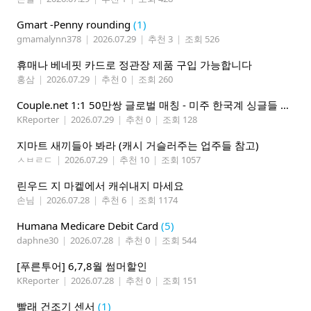
Gmart -Penny rounding
(1)
gmamalynn378
|
2026.07.29
|
추천 3
|
조회 526
휴매나 베네핏 카드로 정관장 제품 구입 가능합니다
홍삼
|
2026.07.29
|
추천 0
|
조회 260
Couple.net 1:1 50만쌍 글로벌 매칭 - 미주 한국계 싱글들 모이세요
KReporter
|
2026.07.29
|
추천 0
|
조회 128
지마트 새끼들아 봐라 (캐시 거슬러주는 업주들 참고)
ㅅㅂㄹㄷ
|
2026.07.29
|
추천 10
|
조회 1057
린우드 지 마켙에서 캐쉬내지 마세요
손님
|
2026.07.28
|
추천 6
|
조회 1174
Humana Medicare Debit Card
(5)
daphne30
|
2026.07.28
|
추천 0
|
조회 544
[푸른투어] 6,7,8월 썸머할인
KReporter
|
2026.07.28
|
추천 0
|
조회 151
빨래 건조기 센서
(1)