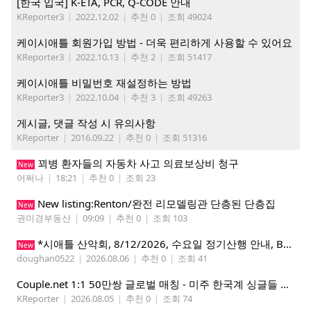
[한국 입국] K-ETA, PCR, Q-CODE 안내
KReporter3
|
2022.12.02
|
추천 0
|
조회 49024
케이시애틀 회원가입 방법 - 더욱 편리하게 사용할 수 있어요
KReporter3
|
2022.10.13
|
추천 2
|
조회 51417
케이시애틀 비밀번호 재설정하는 방법
KReporter3
|
2022.10.04
|
추천 3
|
조회 49263
게시글, 댓글 작성 시 유의사항
KReporter
|
2016.09.22
|
추천 0
|
조회 51316
꾀병 환자들의 자동차 사고 의료보상비 청구
New
어쩌나
|
18:21
|
추천 0
|
조회 23
New listing:Renton/완전 리모델링관 단층된 단층집
New
권미경부동산
|
09:09
|
추천 0
|
조회 103
*시애틀 산악회, 8/12/2026, 수요일 정기산행 안내, Beckler Peak*
New
doughan0522
|
2026.08.06
|
추천 0
|
조회 41
Couple.net 1:1 50만쌍 글로벌 매칭 - 미주 한국계 싱글들 모이세요
KReporter
|
2026.08.05
|
추천 0
|
조회 74