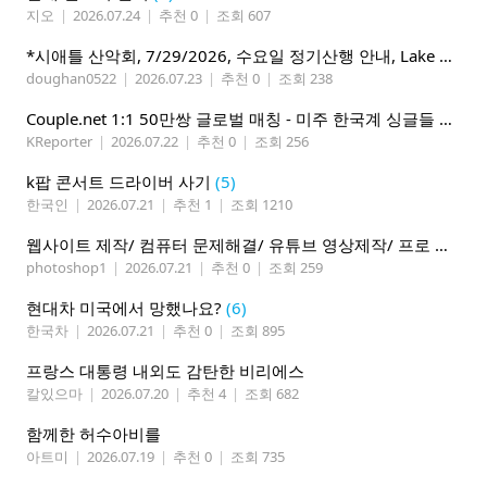
지오
|
2026.07.24
|
추천 0
|
조회 607
*시애틀 산악회, 7/29/2026, 수요일 정기산행 안내, Lake 22*
doughan0522
|
2026.07.23
|
추천 0
|
조회 238
Couple.net 1:1 50만쌍 글로벌 매칭 - 미주 한국계 싱글들 모이세요
KReporter
|
2026.07.22
|
추천 0
|
조회 256
k팝 콘서트 드라이버 사기
(5)
한국인
|
2026.07.21
|
추천 1
|
조회 1210
웹사이트 제작/ 컴퓨터 문제해결/ 유튜브 영상제작/ 프로 사진촬영
photoshop1
|
2026.07.21
|
추천 0
|
조회 259
현대차 미국에서 망했나요?
(6)
한국차
|
2026.07.21
|
추천 0
|
조회 895
프랑스 대통령 내외도 감탄한 비리에스
칼있으마
|
2026.07.20
|
추천 4
|
조회 682
함께한 허수아비를
아트미
|
2026.07.19
|
추천 0
|
조회 735