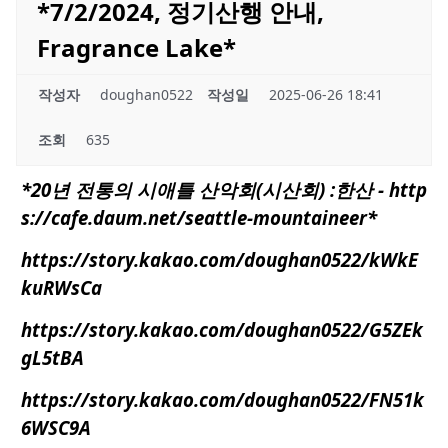
*7/2/2024, 정기산행 안내,
Fragrance Lake*
작성자
doughan0522
작성일
2025-06-26 18:41
조회
635
*20년 전통의
시애틀
산악회(시산회) :한산 - http
s://
cafe.daum.net/seattle-mountaineer
*
https://story.kakao.com/doughan0522/kWkE
kuRWsCa
https://story.kakao.com/doughan0522/G5ZEk
gL5tBA
https://story.kakao.com/doughan0522/FN51k
6WSC9A