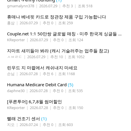
gmamalynn378
|
2026.07.29
|
추천 3
|
조회 518
휴매나 베네핏 카드로 정관장 제품 구입 가능합니다
홍삼
|
2026.07.29
|
추천 0
|
조회 259
Couple.net 1:1 50만쌍 글로벌 매칭 - 미주 한국계 싱글들 모이세요
KReporter
|
2026.07.29
|
추천 0
|
조회 124
지마트 새끼들아 봐라 (캐시 거슬러주는 업주들 참고)
ㅅㅂㄹㄷ
|
2026.07.29
|
추천 10
|
조회 1052
린우드 지 마켙에서 캐쉬내지 마세요
손님
|
2026.07.28
|
추천 6
|
조회 1168
Humana Medicare Debit Card
(5)
daphne30
|
2026.07.28
|
추천 0
|
조회 535
[푸른투어] 6,7,8월 썸머할인
KReporter
|
2026.07.28
|
추천 0
|
조회 150
빨래 건조기 센서
(1)
지오
|
2026.07.24
|
추천 0
|
조회 603