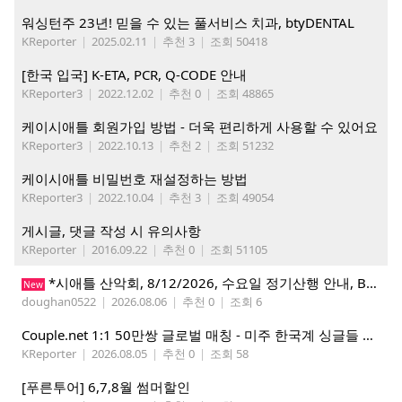
워싱턴주 23년! 믿을 수 있는 풀서비스 치과, btyDENTAL
KReporter
|
2025.02.11
|
추천 3
|
조회 50418
[한국 입국] K-ETA, PCR, Q-CODE 안내
KReporter3
|
2022.12.02
|
추천 0
|
조회 48865
케이시애틀 회원가입 방법 - 더욱 편리하게 사용할 수 있어요
KReporter3
|
2022.10.13
|
추천 2
|
조회 51232
케이시애틀 비밀번호 재설정하는 방법
KReporter3
|
2022.10.04
|
추천 3
|
조회 49054
게시글, 댓글 작성 시 유의사항
KReporter
|
2016.09.22
|
추천 0
|
조회 51105
*시애틀 산악회, 8/12/2026, 수요일 정기산행 안내, Beckler Peak*
New
doughan0522
|
2026.08.06
|
추천 0
|
조회 6
Couple.net 1:1 50만쌍 글로벌 매칭 - 미주 한국계 싱글들 모이세요
KReporter
|
2026.08.05
|
추천 0
|
조회 58
[푸른투어] 6,7,8월 썸머할인