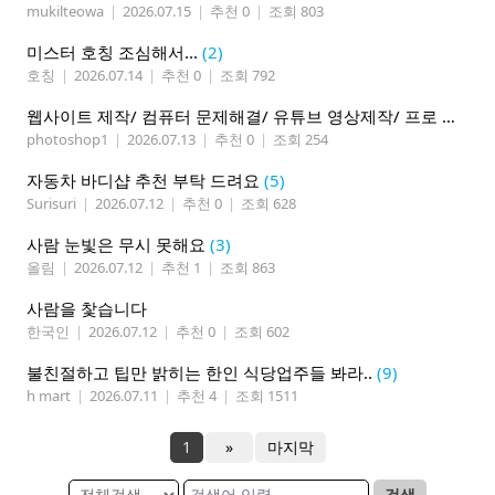
mukilteowa
|
2026.07.15
|
추천 0
|
조회 803
미스터 호칭 조심해서...
(2)
호칭
|
2026.07.14
|
추천 0
|
조회 792
웹사이트 제작/ 컴퓨터 문제해결/ 유튜브 영상제작/ 프로 사진촬영
photoshop1
|
2026.07.13
|
추천 0
|
조회 254
자동차 바디샵 추천 부탁 드려요
(5)
Surisuri
|
2026.07.12
|
추천 0
|
조회 628
사람 눈빛은 무시 못해요
(3)
올림
|
2026.07.12
|
추천 1
|
조회 863
사람을 찿습니다
한국인
|
2026.07.12
|
추천 0
|
조회 602
불친절하고 팁만 밝히는 한인 식당업주들 봐라..
(9)
h mart
|
2026.07.11
|
추천 4
|
조회 1511
1
»
마지막
검색