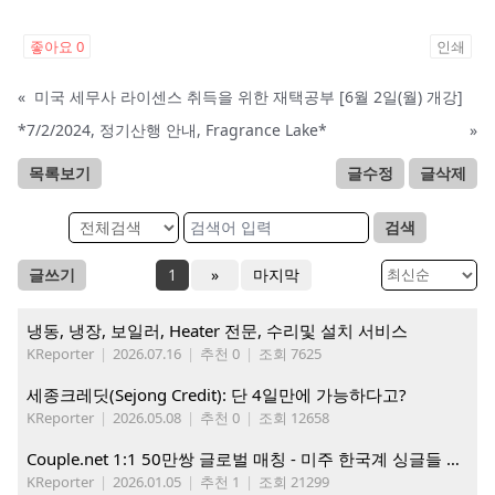
좋아요
0
인쇄
«
미국 세무사 라이센스 취득을 위한 재택공부 [6월 2일(월) 개강]
*7/2/2024, 정기산행 안내, Fragrance Lake*
»
목록보기
글수정
글삭제
검색
글쓰기
1
»
마지막
냉동, 냉장, 보일러, Heater 전문, 수리및 설치 서비스
KReporter
|
2026.07.16
|
추천 0
|
조회 7625
세종크레딧(Sejong Credit): 단 4일만에 가능하다고?
KReporter
|
2026.05.08
|
추천 0
|
조회 12658
Couple.net 1:1 50만쌍 글로벌 매칭 - 미주 한국계 싱글들 모이세요
KReporter
|
2026.01.05
|
추천 1
|
조회 21299