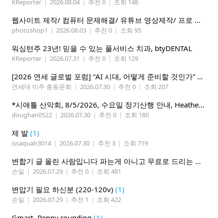
KReporter
|
2026.08.04
|
추천 0
|
조회 148
웹사이트 제작/ 컴퓨터 문제해결/ 유튜브 영상제작/ 프로 사진촬영
photoshop1
|
2026.08.03
|
추천 0
|
조회 95
워싱턴주 23년! 믿을 수 있는 풀서비스 치과, btyDENTAL
KReporter
|
2026.07.31
|
추천 0
|
조회 129
[2026 연세 글로벌 포럼] “AI 시대, 어떻게 준비할 것인가” 8월 7-10일 벨뷰 개최
연세대 미주 총동문회
|
2026.07.30
|
추천 0
|
조회 207
*시애틀 산악회, 8/5/2026, 수요일 정기산행 안내, Heather Lake*
doughan0522
|
2026.07.30
|
추천 0
|
조회 180
제 발
(1)
issaquah3014
|
2026.07.30
|
추천 3
|
조회 719
변합기 글 올린 사람입니다 파는게 아니고 무료로 드리는 겁니다 필요하신분 연락처 남겨주시면 됩니다
손일
|
2026.07.29
|
추천 0
|
조회 481
변압기 필요 하신분 (220-120v)
(1)
손일
|
2026.07.29
|
추천 1
|
조회 422
Gmart -Penny rounding
(1)