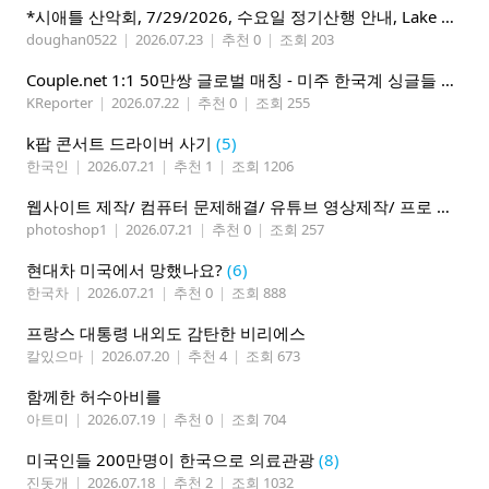
*시애틀 산악회, 7/29/2026, 수요일 정기산행 안내, Lake 22*
doughan0522
|
2026.07.23
|
추천 0
|
조회 203
Couple.net 1:1 50만쌍 글로벌 매칭 - 미주 한국계 싱글들 모이세요
KReporter
|
2026.07.22
|
추천 0
|
조회 255
k팝 콘서트 드라이버 사기
(5)
한국인
|
2026.07.21
|
추천 1
|
조회 1206
웹사이트 제작/ 컴퓨터 문제해결/ 유튜브 영상제작/ 프로 사진촬영
photoshop1
|
2026.07.21
|
추천 0
|
조회 257
현대차 미국에서 망했나요?
(6)
한국차
|
2026.07.21
|
추천 0
|
조회 888
프랑스 대통령 내외도 감탄한 비리에스
칼있으마
|
2026.07.20
|
추천 4
|
조회 673
함께한 허수아비를
아트미
|
2026.07.19
|
추천 0
|
조회 704
미국인들 200만명이 한국으로 의료관광
(8)
진돗개
|
2026.07.18
|
추천 2
|
조회 1032