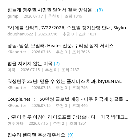
힘들게 영주권,시민권 얻어서 결국 양심을 ..
(3)
gump
|
2026.07.17
|
추천 0
|
조회 1846
*시애틀 산악회, 7/22/2026, 수요일 정기산행 안내, Skyline Trail Loop(Mt. Rainier)*
doughan0522
|
2026.07.16
|
추천 0
|
조회 1631
냉동, 냉장, 보일러, Heater 전문, 수리및 설치 서비스
KReporter
|
2026.07.16
|
추천 0
|
조회 7625
법을 지키지 않는 미국
(2)
미국
|
2026.07.15
|
추천 0
|
조회 2187
워싱턴주 23년! 믿을 수 있는 풀서비스 치과, btyDENTAL
KReporter
|
2026.07.15
|
추천 0
|
조회 746
Couple.net 1:1 50만쌍 글로벌 매칭 - 미주 한국계 싱글들 모이세요
KReporter
|
2026.07.15
|
추천 0
|
조회 446
남편이 하루 아침에 레이오프를 당했습니다 | 미국 빅테크의 현실
현수아빠
|
2026.07.15
|
추천 2
|
조회 1351
집수리 핸디맨 추천해주세요.
(9)