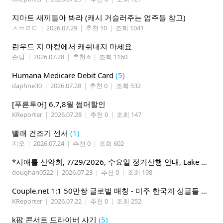
지마트 새끼들아 봐라 (캐시 거슬러주는 업주들 참고)
ㅅㅂㄹㄷ
|
2026.07.29
|
추천 10
|
조회 1041
린우드 지 마켙에서 캐쉬내지 마세요
손님
|
2026.07.28
|
추천 6
|
조회 1160
Humana Medicare Debit Card
(5)
daphne30
|
2026.07.28
|
추천 0
|
조회 532
[푸른투어] 6,7,8월 썸머할인
KReporter
|
2026.07.28
|
추천 0
|
조회 147
빨래 건조기 센서
(1)
지오
|
2026.07.24
|
추천 0
|
조회 602
*시애틀 산악회, 7/29/2026, 수요일 정기산행 안내, Lake 22*
doughan0522
|
2026.07.23
|
추천 0
|
조회 198
Couple.net 1:1 50만쌍 글로벌 매칭 - 미주 한국계 싱글들 모이세요
KReporter
|
2026.07.22
|
추천 0
|
조회 252
k팝 콘서트 드라이버 사기
(5)