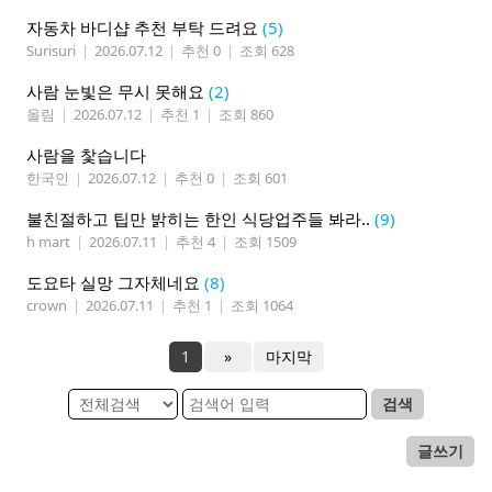
자동차 바디샵 추천 부탁 드려요
(5)
Surisuri
|
2026.07.12
|
추천 0
|
조회 628
사람 눈빛은 무시 못해요
(2)
올림
|
2026.07.12
|
추천 1
|
조회 860
사람을 찿습니다
한국인
|
2026.07.12
|
추천 0
|
조회 601
불친절하고 팁만 밝히는 한인 식당업주들 봐라..
(9)
h mart
|
2026.07.11
|
추천 4
|
조회 1509
도요타 실망 그자체네요
(8)
crown
|
2026.07.11
|
추천 1
|
조회 1064
1
»
마지막
검색
글쓰기