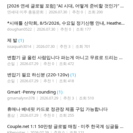
[2026 연세 글로벌 포럼] “AI 시대, 어떻게 준비할 것인가” 8월 7-10일 벨뷰 개최
연세대 미주 총동문회
|
2026.07.30
|
추천 0
|
조회 200
*시애틀 산악회, 8/5/2026, 수요일 정기산행 안내, Heather Lake*
doughan0522
|
2026.07.30
|
추천 0
|
조회 177
제 발
(1)
issaquah3014
|
2026.07.30
|
추천 3
|
조회 701
변합기 글 올린 사람입니다 파는게 아니고 무료로 드리는 겁니다 필요하신분 연락처 남겨주시면 됩니다
손일
|
2026.07.29
|
추천 0
|
조회 472
변압기 필요 하신분 (220-120v)
(1)
손일
|
2026.07.29
|
추천 1
|
조회 418
Gmart -Penny rounding
(1)
gmamalynn378
|
2026.07.29
|
추천 3
|
조회 510
휴매나 베네핏 카드로 정관장 제품 구입 가능합니다
홍삼
|
2026.07.29
|
추천 0
|
조회 255
Couple.net 1:1 50만쌍 글로벌 매칭 - 미주 한국계 싱글들 모이세요
KReporter
|
2026.07.29
|
추천 0
|
조회 121