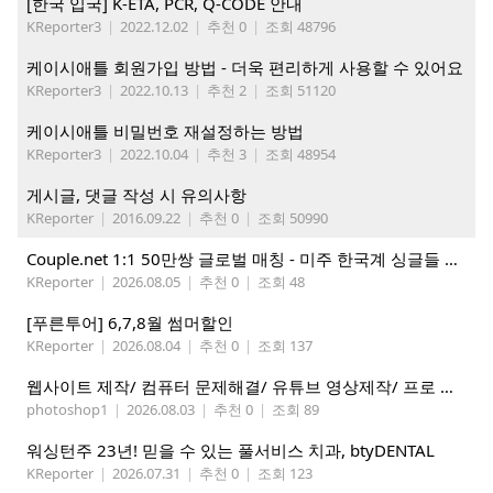
[한국 입국] K-ETA, PCR, Q-CODE 안내
KReporter3
|
2022.12.02
|
추천 0
|
조회 48796
케이시애틀 회원가입 방법 - 더욱 편리하게 사용할 수 있어요
KReporter3
|
2022.10.13
|
추천 2
|
조회 51120
케이시애틀 비밀번호 재설정하는 방법
KReporter3
|
2022.10.04
|
추천 3
|
조회 48954
게시글, 댓글 작성 시 유의사항
KReporter
|
2016.09.22
|
추천 0
|
조회 50990
Couple.net 1:1 50만쌍 글로벌 매칭 - 미주 한국계 싱글들 모이세요
KReporter
|
2026.08.05
|
추천 0
|
조회 48
[푸른투어] 6,7,8월 썸머할인
KReporter
|
2026.08.04
|
추천 0
|
조회 137
웹사이트 제작/ 컴퓨터 문제해결/ 유튜브 영상제작/ 프로 사진촬영
photoshop1
|
2026.08.03
|
추천 0
|
조회 89
워싱턴주 23년! 믿을 수 있는 풀서비스 치과, btyDENTAL
KReporter
|
2026.07.31
|
추천 0
|
조회 123