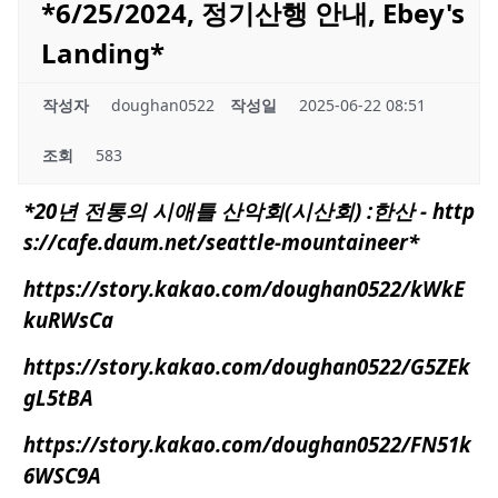
*6/25/2024, 정기산행 안내, Ebey's
Landing*
작성자
doughan0522
작성일
2025-06-22 08:51
조회
583
*20년 전통의
시애틀
산악회(시산회) :한산 - http
s://
cafe.daum.net/seattle-mountaineer
*
https://story.kakao.com/doughan0522/kWkE
kuRWsCa
https://story.kakao.com/doughan0522/G5ZEk
gL5tBA
https://story.kakao.com/doughan0522/FN51k
6WSC9A