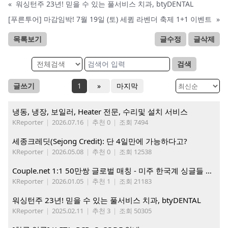
«
워싱턴주 23년! 믿을 수 있는 풀서비스 치과, btyDENTAL
[푸른투어] 마감임박! 7월 19일 (토) 세큄 라벤더 축제 1+1 이벤트
»
목록보기
글수정
글삭제
검색
글쓰기
1
»
마지막
냉동, 냉장, 보일러, Heater 전문, 수리및 설치 서비스
KReporter
|
2026.07.16
|
추천 0
|
조회 7494
세종크레딧(Sejong Credit): 단 4일만에 가능하다고?
KReporter
|
2026.05.08
|
추천 0
|
조회 12538
Couple.net 1:1 50만쌍 글로벌 매칭 - 미주 한국계 싱글들 모이세요
KReporter
|
2026.01.05
|
추천 1
|
조회 21183
워싱턴주 23년! 믿을 수 있는 풀서비스 치과, btyDENTAL
KReporter
|
2025.02.11
|
추천 3
|
조회 50305