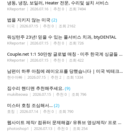
냉동, 냉장, 보일러, Heater 전문, 수리및 설치 서비스
KReporter
|
2026.07.16
|
추천 0
|
조회 7494
법을 지키지 않는 미국
(2)
미국
|
2026.07.15
|
추천 0
|
조회 2162
워싱턴주 23년! 믿을 수 있는 풀서비스 치과, btyDENTAL
KReporter
|
2026.07.15
|
추천 0
|
조회 726
Couple.net 1:1 50만쌍 글로벌 매칭 - 미주 한국계 싱글들 모이세요
KReporter
|
2026.07.15
|
추천 0
|
조회 422
남편이 하루 아침에 레이오프를 당했습니다 | 미국 빅테크의 현실
현수아빠
|
2026.07.15
|
추천 2
|
조회 1334
집수리 핸디맨 추천해주세요.
(9)
mukilteowa
|
2026.07.15
|
추천 0
|
조회 796
미스터 호칭 조심해서...
(2)
호칭
|
2026.07.14
|
추천 0
|
조회 790
웹사이트 제작/ 컴퓨터 문제해결/ 유튜브 영상제작/ 프로 사진촬영
photoshop1
|
2026.07.13
|
추천 0
|
조회 254