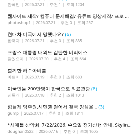
한국인
|
2026.07.21
|
추천 1
|
조회 1204
웹사이트 제작/ 컴퓨터 문제해결/ 유튜브 영상제작/ 프로 사진촬영
photoshop1
|
2026.07.21
|
추천 0
|
조회 257
현대차 미국에서 망했나요?
(6)
한국차
|
2026.07.21
|
추천 0
|
조회 885
프랑스 대통령 내외도 감탄한 비리에스
칼있으마
|
2026.07.20
|
추천 4
|
조회 664
함께한 허수아비를
아트미
|
2026.07.19
|
추천 0
|
조회 683
미국인들 200만명이 한국으로 의료관광
(8)
진돗개
|
2026.07.18
|
추천 2
|
조회 1013
힘들게 영주권,시민권 얻어서 결국 양심을 ..
(3)
gump
|
2026.07.17
|
추천 0
|
조회 1811
*시애틀 산악회, 7/22/2026, 수요일 정기산행 안내, Skyline Trail Loop(Mt. Rainier)*
doughan0522
|
2026.07.16
|
추천 0
|
조회 1605