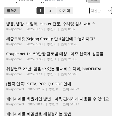
글쓰기
1
»
마지막
냉동, 냉장, 보일러, Heater 전문, 수리및 설치 서비스
KReporter
|
2026.07.16
|
추천 0
|
조회 8132
세종크레딧(Sejong Credit): 단 4일만에 가능하다고?
KReporter
|
2026.05.08
|
추천 0
|
조회 13198
Couple.net 1:1 50만쌍 글로벌 매칭 - 미주 한국계 싱글들 모이세요
KReporter
|
2026.01.05
|
추천 1
|
조회 21838
워싱턴주 23년! 믿을 수 있는 풀서비스 치과, btyDENTAL
KReporter
|
2025.02.11
|
추천 3
|
조회 51046
[한국 입국] K-ETA, PCR, Q-CODE 안내
KReporter3
|
2022.12.02
|
추천 0
|
조회 49372
케이시애틀 회원가입 방법 - 더욱 편리하게 사용할 수 있어요
KReporter3
|
2022.10.13
|
추천 2
|
조회 51817
케이시애틀 비밀번호 재설정하는 방법