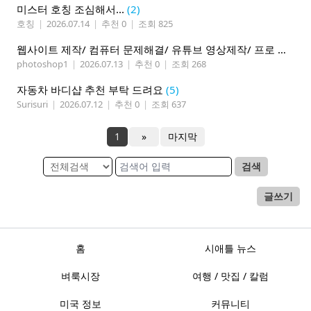
미스터 호칭 조심해서...
(2)
호칭
|
2026.07.14
|
추천 0
|
조회 825
웹사이트 제작/ 컴퓨터 문제해결/ 유튜브 영상제작/ 프로 사진촬영
photoshop1
|
2026.07.13
|
추천 0
|
조회 268
자동차 바디샵 추천 부탁 드려요
(5)
Surisuri
|
2026.07.12
|
추천 0
|
조회 637
1
»
마지막
검색
글쓰기
홈
시애틀 뉴스
벼룩시장
여행 / 맛집 / 칼럼
미국 정보
커뮤니티