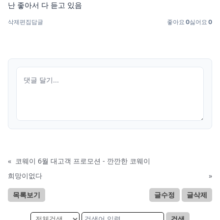
난 좋아서 다 듣고 있음
삭제
편집
답글
좋아요
0
싫어요
0
«
코웨이 6월 대고객 프로모션 - 깐깐한 코웨이
희망이없다
»
목록보기
글수정
글삭제
검색