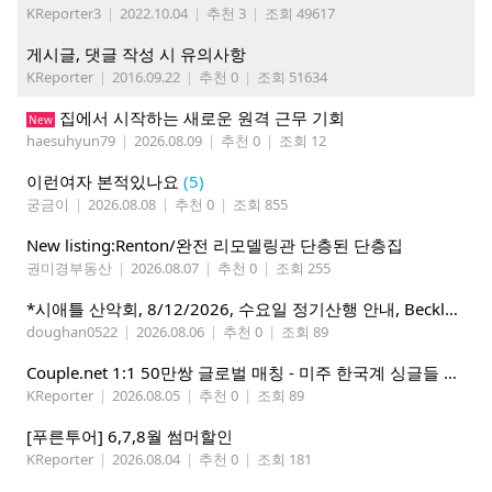
KReporter3
|
2022.10.04
|
추천 3
|
조회 49617
게시글, 댓글 작성 시 유의사항
KReporter
|
2016.09.22
|
추천 0
|
조회 51634
집에서 시작하는 새로운 원격 근무 기회
New
haesuhyun79
|
2026.08.09
|
추천 0
|
조회 12
이런여자 본적있나요
(5)
궁금이
|
2026.08.08
|
추천 0
|
조회 855
New listing:Renton/완전 리모델링관 단층된 단층집
권미경부동산
|
2026.08.07
|
추천 0
|
조회 255
*시애틀 산악회, 8/12/2026, 수요일 정기산행 안내, Beckler Peak*
doughan0522
|
2026.08.06
|
추천 0
|
조회 89
Couple.net 1:1 50만쌍 글로벌 매칭 - 미주 한국계 싱글들 모이세요
KReporter
|
2026.08.05
|
추천 0
|
조회 89
[푸른투어] 6,7,8월 썸머할인
KReporter
|
2026.08.04
|
추천 0
|
조회 181