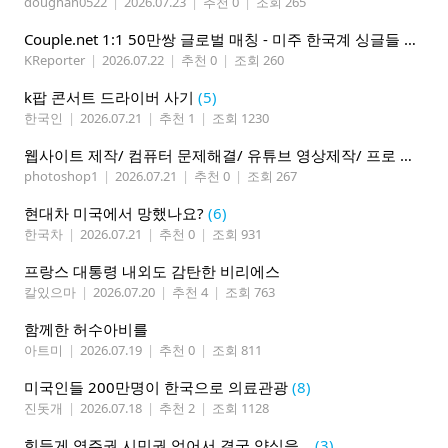
doughan0522
|
2026.07.23
|
추천 0
|
조회 265
Couple.net 1:1 50만쌍 글로벌 매칭 - 미주 한국계 싱글들 모이세요
KReporter
|
2026.07.22
|
추천 0
|
조회 260
k팝 콘서트 드라이버 사기
(5)
한국인
|
2026.07.21
|
추천 1
|
조회 1230
웹사이트 제작/ 컴퓨터 문제해결/ 유튜브 영상제작/ 프로 사진촬영
photoshop1
|
2026.07.21
|
추천 0
|
조회 267
현대차 미국에서 망했나요?
(6)
한국차
|
2026.07.21
|
추천 0
|
조회 931
프랑스 대통령 내외도 감탄한 비리에스
칼있으마
|
2026.07.20
|
추천 4
|
조회 763
함께한 허수아비를
아트미
|
2026.07.19
|
추천 0
|
조회 811
미국인들 200만명이 한국으로 의료관광
(8)
진돗개
|
2026.07.18
|
추천 2
|
조회 1128
힘들게 영주권,시민권 얻어서 결국 양심을 ..
(3)