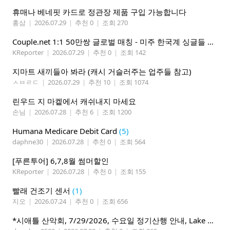
휴매나 베네핏 카드로 정관장 제품 구입 가능합니다
홍삼
|
2026.07.29
|
추천 0
|
조회 270
Couple.net 1:1 50만쌍 글로벌 매칭 - 미주 한국계 싱글들 모이세요
KReporter
|
2026.07.29
|
추천 0
|
조회 142
지마트 새끼들아 봐라 (캐시 거슬러주는 업주들 참고)
ㅅㅂㄹㄷ
|
2026.07.29
|
추천 10
|
조회 1074
린우드 지 마켙에서 캐쉬내지 마세요
손님
|
2026.07.28
|
추천 6
|
조회 1200
Humana Medicare Debit Card
(5)
daphne30
|
2026.07.28
|
추천 0
|
조회 564
[푸른투어] 6,7,8월 썸머할인
KReporter
|
2026.07.28
|
추천 0
|
조회 155
빨래 건조기 센서
(1)
지오
|
2026.07.24
|
추천 0
|
조회 656
*시애틀 산악회, 7/29/2026, 수요일 정기산행 안내, Lake 22*