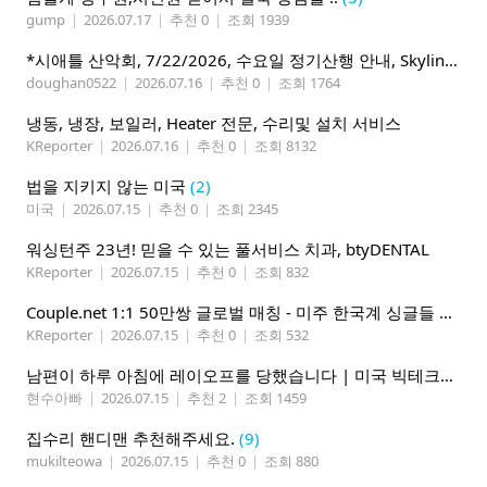
gump
|
2026.07.17
|
추천 0
|
조회 1939
*시애틀 산악회, 7/22/2026, 수요일 정기산행 안내, Skyline Trail Loop(Mt. Rainier)*
doughan0522
|
2026.07.16
|
추천 0
|
조회 1764
냉동, 냉장, 보일러, Heater 전문, 수리및 설치 서비스
KReporter
|
2026.07.16
|
추천 0
|
조회 8132
법을 지키지 않는 미국
(2)
미국
|
2026.07.15
|
추천 0
|
조회 2345
워싱턴주 23년! 믿을 수 있는 풀서비스 치과, btyDENTAL
KReporter
|
2026.07.15
|
추천 0
|
조회 832
Couple.net 1:1 50만쌍 글로벌 매칭 - 미주 한국계 싱글들 모이세요
KReporter
|
2026.07.15
|
추천 0
|
조회 532
남편이 하루 아침에 레이오프를 당했습니다 | 미국 빅테크의 현실
현수아빠
|
2026.07.15
|
추천 2
|
조회 1459
집수리 핸디맨 추천해주세요.
(9)
mukilteowa
|
2026.07.15
|
추천 0
|
조회 880