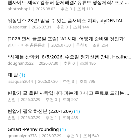
웹사이트 제작/ 컴퓨터 문제해결/ 유튜브 영상제작/ 프로 사진촬영
photoshop1
|
2026.08.03
|
추천 0
|
조회 110
워싱턴주 23년! 믿을 수 있는 풀서비스 치과, btyDENTAL
KReporter
|
2026.07.31
|
추천 0
|
조회 144
[2026 연세 글로벌 포럼] “AI 시대, 어떻게 준비할 것인가” 8월 7-10일 벨뷰 개최
연세대 미주 총동문회
|
2026.07.30
|
추천 0
|
조회 264
*시애틀 산악회, 8/5/2026, 수요일 정기산행 안내, Heather Lake*
doughan0522
|
2026.07.30
|
추천 0
|
조회 186
제 발
(1)
issaquah3014
|
2026.07.30
|
추천 3
|
조회 796
변합기 글 올린 사람입니다 파는게 아니고 무료로 드리는 겁니다 필요하신분 연락처 남겨주시면 됩니다
손일
|
2026.07.29
|
추천 0
|
조회 507
변압기 필요 하신분 (220-120v)
(1)
손일
|
2026.07.29
|
추천 1
|
조회 438
Gmart -Penny rounding
(1)
gmamalynn378
|
2026.07.29
|
추천 3
|
조회 549