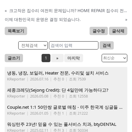
«
크고작은 집수리 여전히 문제입니까? HOME REPAIR 집수리 전문
이제 대한민국의 운명은 결정 되었습니다.
»
목록보기
글수정
글삭제
검색
글쓰기
1
»
마지막
냉동, 냉장, 보일러, Heater 전문, 수리및 설치 서비스
KReporter
|
2026.07.16
|
추천 0
|
조회 7539
세종크레딧(Sejong Credit): 단 4일만에 가능하다고?
KReporter
|
2026.05.08
|
추천 0
|
조회 12558
Couple.net 1:1 50만쌍 글로벌 매칭 - 미주 한국계 싱글들 모이세요
KReporter
|
2026.01.05
|
추천 1
|
조회 21222
워싱턴주 23년! 믿을 수 있는 풀서비스 치과, btyDENTAL
KReporter
|
2025.02.11
|
추천 3
|
조회 50334