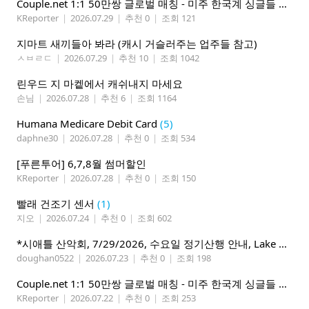
Couple.net 1:1 50만쌍 글로벌 매칭 - 미주 한국계 싱글들 모이세요
KReporter
|
2026.07.29
|
추천 0
|
조회 121
지마트 새끼들아 봐라 (캐시 거슬러주는 업주들 참고)
ㅅㅂㄹㄷ
|
2026.07.29
|
추천 10
|
조회 1042
린우드 지 마켙에서 캐쉬내지 마세요
손님
|
2026.07.28
|
추천 6
|
조회 1164
Humana Medicare Debit Card
(5)
daphne30
|
2026.07.28
|
추천 0
|
조회 534
[푸른투어] 6,7,8월 썸머할인
KReporter
|
2026.07.28
|
추천 0
|
조회 150
빨래 건조기 센서
(1)
지오
|
2026.07.24
|
추천 0
|
조회 602
*시애틀 산악회, 7/29/2026, 수요일 정기산행 안내, Lake 22*
doughan0522
|
2026.07.23
|
추천 0
|
조회 198
Couple.net 1:1 50만쌍 글로벌 매칭 - 미주 한국계 싱글들 모이세요
KReporter
|
2026.07.22
|
추천 0
|
조회 253