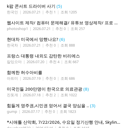
k팝 콘서트 드라이버 사기
(5)
한국인
|
2026.07.21
|
추천 1
|
조회 1205
웹사이트 제작/ 컴퓨터 문제해결/ 유튜브 영상제작/ 프로 사진촬영
photoshop1
|
2026.07.21
|
추천 0
|
조회 257
현대차 미국에서 망했나요?
(6)
한국차
|
2026.07.21
|
추천 0
|
조회 888
프랑스 대통령 내외도 감탄한 비리에스
칼있으마
|
2026.07.20
|
추천 4
|
조회 667
함께한 허수아비를
아트미
|
2026.07.19
|
추천 0
|
조회 686
미국인들 200만명이 한국으로 의료관광
(8)
진돗개
|
2026.07.18
|
추천 2
|
조회 1022
힘들게 영주권,시민권 얻어서 결국 양심을 ..
(3)
gump
|
2026.07.17
|
추천 0
|
조회 1823
*시애틀 산악회, 7/22/2026, 수요일 정기산행 안내, Skyline Trail Loop(Mt. Rainier)*
doughan0522
|
2026.07.16
|
추천 0
|
조회 1615