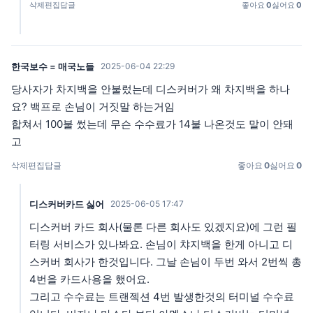
삭제
편집
답글
좋아요
0
싫어요
0
한국보수 = 매국노들
2025-06-04 22:29
당사자가 차지백을 안불렀는데 디스커버가 왜 차지백을 하나
요? 백프로 손님이 거짓말 하는거임
합쳐서 100불 썼는데 무슨 수수료가 14불 나온것도 말이 안돼
고
삭제
편집
답글
좋아요
0
싫어요
0
디스커버카드 싫어
2025-06-05 17:47
디스커버 카드 회사(물론 다른 회사도 있겠지요)에 그런 필
터링 서비스가 있나봐요. 손님이 챠지백을 한게 아니고 디
스커버 회사가 한것입니다. 그날 손님이 두번 와서 2번씩 총
4번을 카드사용을 했어요.
그리고 수수료는 트랜젝션 4번 발생한것의 터미널 수수료