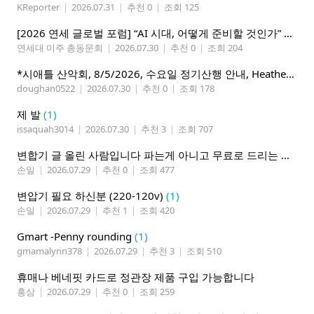
KReporter
|
2026.07.31
|
추천 0
|
조회 125
[2026 연세 글로벌 포럼] “AI 시대, 어떻게 준비할 것인가” 8월 7-10일 벨뷰 개최
연세대 미주 총동문회
|
2026.07.30
|
추천 0
|
조회 204
*시애틀 산악회, 8/5/2026, 수요일 정기산행 안내, Heather Lake*
doughan0522
|
2026.07.30
|
추천 0
|
조회 178
제 발
(1)
issaquah3014
|
2026.07.30
|
추천 3
|
조회 707
변합기 글 올린 사람입니다 파는게 아니고 무료로 드리는 겁니다 필요하신분 연락처 남겨주시면 됩니다
손일
|
2026.07.29
|
추천 0
|
조회 477
변압기 필요 하신분 (220-120v)
(1)
손일
|
2026.07.29
|
추천 1
|
조회 420
Gmart -Penny rounding
(1)
gmamalynn378
|
2026.07.29
|
추천 3
|
조회 510
휴매나 베네핏 카드로 정관장 제품 구입 가능합니다
홍삼
|
2026.07.29
|
추천 0
|
조회 259