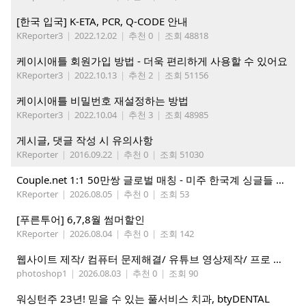
[한국 입국] K-ETA, PCR, Q-CODE 안내
KReporter3
|
2022.12.02
|
추천 0
|
조회 48818
케이시애틀 회원가입 방법 - 더욱 편리하게 사용할 수 있어요
KReporter3
|
2022.10.13
|
추천 2
|
조회 51156
케이시애틀 비밀번호 재설정하는 방법
KReporter3
|
2022.10.04
|
추천 3
|
조회 48985
게시글, 댓글 작성 시 유의사항
KReporter
|
2016.09.22
|
추천 0
|
조회 51030
Couple.net 1:1 50만쌍 글로벌 매칭 - 미주 한국계 싱글들 모이세요
KReporter
|
2026.08.05
|
추천 0
|
조회 53
[푸른투어] 6,7,8월 썸머할인
KReporter
|
2026.08.04
|
추천 0
|
조회 142
웹사이트 제작/ 컴퓨터 문제해결/ 유튜브 영상제작/ 프로 사진촬영
photoshop1
|
2026.08.03
|
추천 0
|
조회 90
워싱턴주 23년! 믿을 수 있는 풀서비스 치과, btyDENTAL