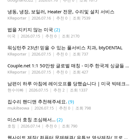
냉동, 냉장, 보일러, Heater 전문, 수리및 설치 서비스
KReporter
|
2026.07.16
|
추천 0
|
조회 7539
법을 지키지 않는 미국
(2)
미국
|
2026.07.15
|
추천 0
|
조회 2170
워싱턴주 23년! 믿을 수 있는 풀서비스 치과, btyDENTAL
KReporter
|
2026.07.15
|
추천 0
|
조회 737
Couple.net 1:1 50만쌍 글로벌 매칭 - 미주 한국계 싱글들 모이세요
KReporter
|
2026.07.15
|
추천 0
|
조회 427
남편이 하루 아침에 레이오프를 당했습니다 | 미국 빅테크의 현실
현수아빠
|
2026.07.15
|
추천 2
|
조회 1337
집수리 핸디맨 추천해주세요.
(9)
mukilteowa
|
2026.07.15
|
추천 0
|
조회 798
미스터 호칭 조심해서...
(2)
호칭
|
2026.07.14
|
추천 0
|
조회 790
웹사이트 제작/ 컴퓨터 문제해결/ 유튜브 영상제작/ 프로 사진촬영