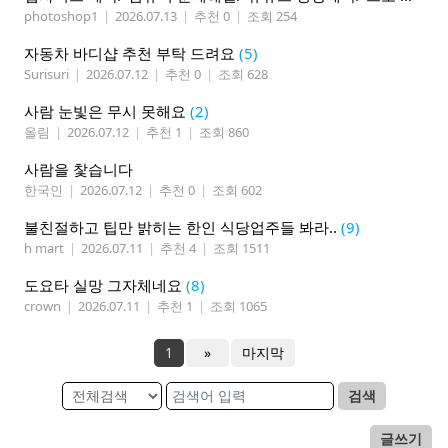
photoshop1
|
2026.07.13
|
추천 0
|
조회 254
자동차 바디샵 추천 부탁 드려요
(5)
Surisuri
|
2026.07.12
|
추천 0
|
조회 628
사람 눈빛은 무시 못해요
(2)
올림
|
2026.07.12
|
추천 1
|
조회 860
사람을 찿습니다
한국인
|
2026.07.12
|
추천 0
|
조회 602
불친절하고 팁만 밝히는 한인 식당업주들 봐라..
(9)
h mart
|
2026.07.11
|
추천 4
|
조회 1511
도요타 실망 그자체네요
(8)
crown
|
2026.07.11
|
추천 1
|
조회 1065
1
»
마지막
검색
글쓰기