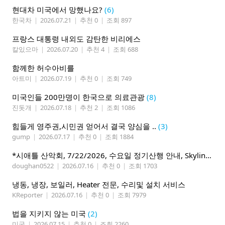
현대차 미국에서 망했나요?
(6)
한국차
|
2026.07.21
|
추천 0
|
조회 897
프랑스 대통령 내외도 감탄한 비리에스
칼있으마
|
2026.07.20
|
추천 4
|
조회 688
함께한 허수아비를
아트미
|
2026.07.19
|
추천 0
|
조회 749
미국인들 200만명이 한국으로 의료관광
(8)
진돗개
|
2026.07.18
|
추천 2
|
조회 1086
힘들게 영주권,시민권 얻어서 결국 양심을 ..
(3)
gump
|
2026.07.17
|
추천 0
|
조회 1884
*시애틀 산악회, 7/22/2026, 수요일 정기산행 안내, Skyline Trail Loop(Mt. Rainier)*
doughan0522
|
2026.07.16
|
추천 0
|
조회 1703
냉동, 냉장, 보일러, Heater 전문, 수리및 설치 서비스
KReporter
|
2026.07.16
|
추천 0
|
조회 7979
법을 지키지 않는 미국
(2)
미국
|
2026.07.15
|
추천 0
|
조회 2260