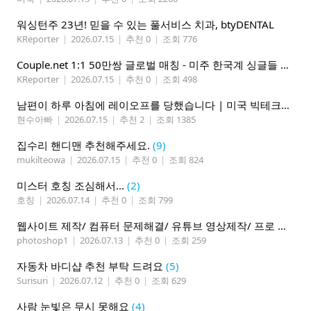
워싱턴주 23년! 믿을 수 있는 풀서비스 치과, btyDENTAL
KReporter
|
2026.07.15
|
추천 0
|
조회 776
Couple.net 1:1 50만쌍 글로벌 매칭 - 미주 한국계 싱글들 모이세요
KReporter
|
2026.07.15
|
추천 0
|
조회 498
남편이 하루 아침에 레이오프를 당했습니다 | 미국 빅테크의 현실
현수아빠
|
2026.07.15
|
추천 2
|
조회 1385
집수리 핸디맨 추천해주세요.
(9)
mukilteowa
|
2026.07.15
|
추천 0
|
조회 824
미스터 호칭 조심해서...
(2)
호칭
|
2026.07.14
|
추천 0
|
조회 799
웹사이트 제작/ 컴퓨터 문제해결/ 유튜브 영상제작/ 프로 사진촬영
photoshop1
|
2026.07.13
|
추천 0
|
조회 259
자동차 바디샵 추천 부탁 드려요
(5)
Surisuri
|
2026.07.12
|
추천 0
|
조회 629
사람 눈빛은 무시 못해요
(4)