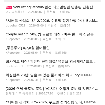
New listing:Renton/완전 리모델링관 단층된 단층집
New
권미경부동산
|
2026.08.07
|
추천 0
|
조회 157
*시애틀 산악회, 8/12/2026, 수요일 정기산행 안내, Beckler Peak*
doughan0522
|
2026.08.06
|
추천 0
|
조회 59
Couple.net 1:1 50만쌍 글로벌 매칭 - 미주 한국계 싱글들 모이세요
KReporter
|
2026.08.05
|
추천 0
|
조회 81
[푸른투어] 6,7,8월 썸머할인
KReporter
|
2026.08.04
|
추천 0
|
조회 166
웹사이트 제작/ 컴퓨터 문제해결/ 유튜브 영상제작/ 프로 사진촬영
photoshop1
|
2026.08.03
|
추천 0
|
조회 105
워싱턴주 23년! 믿을 수 있는 풀서비스 치과, btyDENTAL
KReporter
|
2026.07.31
|
추천 0
|
조회 134
[2026 연세 글로벌 포럼] “AI 시대, 어떻게 준비할 것인가” 8월 7-10일 벨뷰 개최
연세대 미주 총동문회
|
2026.07.30
|
추천 0
|
조회 228
*시애틀 산악회, 8/5/2026, 수요일 정기산행 안내, Heather Lake*