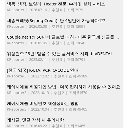
냉동, 냉장, 보일러, Heater 전문, 수리및 설치 서비스
KReporter
|
2026.07.16
|
추천 0
|
조회 7979
세종크레딧(Sejong Credit): 단 4일만에 가능하다고?
KReporter
|
2026.05.08
|
추천 0
|
조회 12991
Couple.net 1:1 50만쌍 글로벌 매칭 - 미주 한국계 싱글들 모이세요
KReporter
|
2026.01.05
|
추천 1
|
조회 21640
워싱턴주 23년! 믿을 수 있는 풀서비스 치과, btyDENTAL
KReporter
|
2025.02.11
|
추천 3
|
조회 50791
[한국 입국] K-ETA, PCR, Q-CODE 안내
KReporter3
|
2022.12.02
|
추천 0
|
조회 49189
케이시애틀 회원가입 방법 - 더욱 편리하게 사용할 수 있어요
KReporter3
|
2022.10.13
|
추천 2
|
조회 51570
케이시애틀 비밀번호 재설정하는 방법
KReporter3
|
2022.10.04
|
추천 3
|
조회 49405
게시글, 댓글 작성 시 유의사항
KReporter
|
2016.09.22
|
추천 0
|
조회 51465