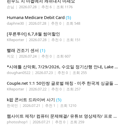
린우드 지 마켙에서 캐쉬내지 마세요
손님
|
2026.07.28
|
추천 6
|
조회 1176
Humana Medicare Debit Card
(5)
daphne30
|
2026.07.28
|
추천 0
|
조회 548
[푸른투어] 6,7,8월 썸머할인
KReporter
|
2026.07.28
|
추천 0
|
조회 151
빨래 건조기 센서
(1)
지오
|
2026.07.24
|
추천 0
|
조회 607
*시애틀 산악회, 7/29/2026, 수요일 정기산행 안내, Lake 22*
doughan0522
|
2026.07.23
|
추천 0
|
조회 255
Couple.net 1:1 50만쌍 글로벌 매칭 - 미주 한국계 싱글들 모이세요
KReporter
|
2026.07.22
|
추천 0
|
조회 257
k팝 콘서트 드라이버 사기
(5)
한국인
|
2026.07.21
|
추천 1
|
조회 1210
웹사이트 제작/ 컴퓨터 문제해결/ 유튜브 영상제작/ 프로 사진촬영
photoshop1
|
2026.07.21
|
추천 0
|
조회 259