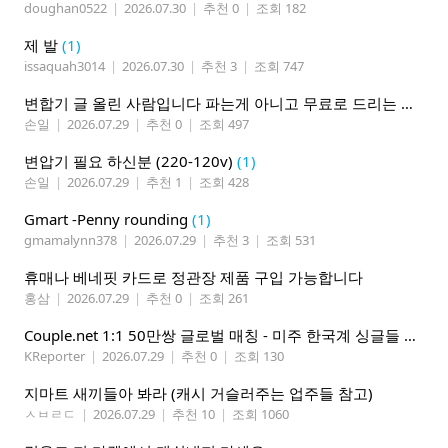
doughan0522
|
2026.07.30
|
추천 0
|
조회 182
제 발
(1)
issaquah3014
|
2026.07.30
|
추천 3
|
조회 747
변합기 글 올린 사람입니다 파는게 아니고 무료로 드리는 겁니다 필요하신분 연락처 남겨주시면 됩니다
손일
|
2026.07.29
|
추천 0
|
조회 497
변압기 필요 하신분 (220-120v)
(1)
손일
|
2026.07.29
|
추천 1
|
조회 428
Gmart -Penny rounding
(1)
gmamalynn378
|
2026.07.29
|
추천 3
|
조회 531
휴매나 베네핏 카드로 정관장 제품 구입 가능합니다
홍삼
|
2026.07.29
|
추천 0
|
조회 261
Couple.net 1:1 50만쌍 글로벌 매칭 - 미주 한국계 싱글들 모이세요
KReporter
|
2026.07.29
|
추천 0
|
조회 130
지마트 새끼들아 봐라 (캐시 거슬러주는 업주들 참고)
ㅅㅂㄹㄷ
|
2026.07.29
|
추천 10
|
조회 1060