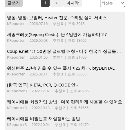
글쓰기
1
»
마지막
냉동, 냉장, 보일러, Heater 전문, 수리및 설치 서비스
KReporter
|
2026.07.16
|
추천 0
|
조회 8018
세종크레딧(Sejong Credit): 단 4일만에 가능하다고?
KReporter
|
2026.05.08
|
추천 0
|
조회 13062
Couple.net 1:1 50만쌍 글로벌 매칭 - 미주 한국계 싱글들 모이세요
KReporter
|
2026.01.05
|
추천 1
|
조회 21700
워싱턴주 23년! 믿을 수 있는 풀서비스 치과, btyDENTAL
KReporter
|
2025.02.11
|
추천 3
|
조회 50885
[한국 입국] K-ETA, PCR, Q-CODE 안내
KReporter3
|
2022.12.02
|
추천 0
|
조회 49256
케이시애틀 회원가입 방법 - 더욱 편리하게 사용할 수 있어요
KReporter3
|
2022.10.13
|
추천 2
|
조회 51655
케이시애틀 비밀번호 재설정하는 방법
KReporter3
|
2022.10.04
|
추천 3
|
조회 49479