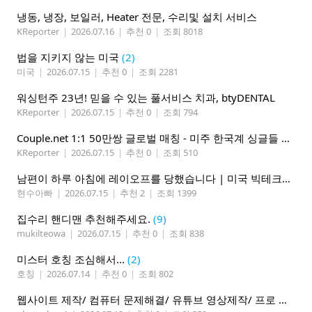
냉동, 냉장, 보일러, Heater 전문, 수리및 설치 서비스
KReporter
|
2026.07.16
|
추천 0
|
조회 8018
법을 지키지 않는 미국
(2)
미국
|
2026.07.15
|
추천 0
|
조회 2281
워싱턴주 23년! 믿을 수 있는 풀서비스 치과, btyDENTAL
KReporter
|
2026.07.15
|
추천 0
|
조회 794
Couple.net 1:1 50만쌍 글로벌 매칭 - 미주 한국계 싱글들 모이세요
KReporter
|
2026.07.15
|
추천 0
|
조회 510
남편이 하루 아침에 레이오프를 당했습니다 | 미국 빅테크의 현실
현수아빠
|
2026.07.15
|
추천 2
|
조회 1399
집수리 핸디맨 추천해주세요.
(9)
mukilteowa
|
2026.07.15
|
추천 0
|
조회 838
미스터 호칭 조심해서...
(2)
호칭
|
2026.07.14
|
추천 0
|
조회 802
웹사이트 제작/ 컴퓨터 문제해결/ 유튜브 영상제작/ 프로 사진촬영