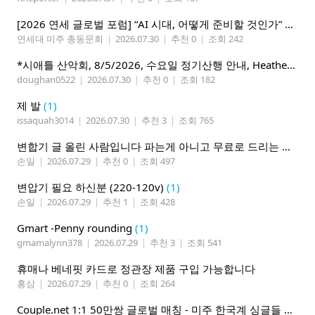
[2026 연세 글로벌 포럼] “AI 시대, 어떻게 준비할 것인가” 8월 7-10일 벨뷰 개최
연세대 미주 총동문회
|
2026.07.30
|
추천 0
|
조회 242
*시애틀 산악회, 8/5/2026, 수요일 정기산행 안내, Heather Lake*
doughan0522
|
2026.07.30
|
추천 0
|
조회 182
제 발
(1)
issaquah3014
|
2026.07.30
|
추천 3
|
조회 765
변합기 글 올린 사람입니다 파는게 아니고 무료로 드리는 겁니다 필요하신분 연락처 남겨주시면 됩니다
손일
|
2026.07.29
|
추천 0
|
조회 497
변압기 필요 하신분 (220-120v)
(1)
손일
|
2026.07.29
|
추천 1
|
조회 428
Gmart -Penny rounding
(1)
gmamalynn378
|
2026.07.29
|
추천 3
|
조회 541
휴매나 베네핏 카드로 정관장 제품 구입 가능합니다
홍삼
|
2026.07.29
|
추천 0
|
조회 264
Couple.net 1:1 50만쌍 글로벌 매칭 - 미주 한국계 싱글들 모이세요