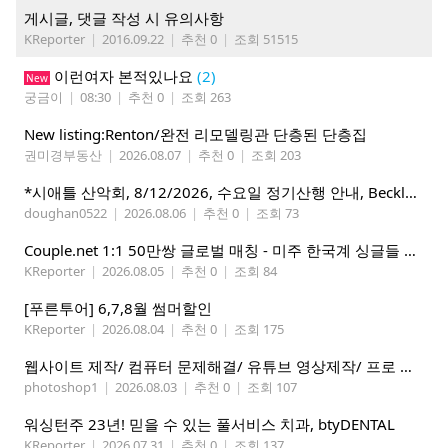
게시글, 댓글 작성 시 유의사항
KReporter
|
2016.09.22
|
추천 0
|
조회 51515
이런여자 본적있나요
(2)
New
궁금이
|
08:30
|
추천 0
|
조회 263
New listing:Renton/완전 리모델링관 단층된 단층집
권미경부동산
|
2026.08.07
|
추천 0
|
조회 203
*시애틀 산악회, 8/12/2026, 수요일 정기산행 안내, Beckler Peak*
doughan0522
|
2026.08.06
|
추천 0
|
조회 73
Couple.net 1:1 50만쌍 글로벌 매칭 - 미주 한국계 싱글들 모이세요
KReporter
|
2026.08.05
|
추천 0
|
조회 84
[푸른투어] 6,7,8월 썸머할인
KReporter
|
2026.08.04
|
추천 0
|
조회 175
웹사이트 제작/ 컴퓨터 문제해결/ 유튜브 영상제작/ 프로 사진촬영
photoshop1
|
2026.08.03
|
추천 0
|
조회 107
워싱턴주 23년! 믿을 수 있는 풀서비스 치과, btyDENTAL
KReporter
|
2026.07.31
|
추천 0
|
조회 137