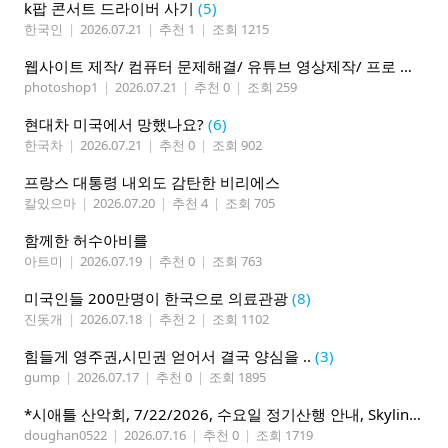
k팝 콘서트 드라이버 사기
(5)
한국인
|
2026.07.21
|
추천 1
|
조회 1215
웹사이트 제작/ 컴퓨터 문제해결/ 유튜브 영상제작/ 프로 사진촬영
photoshop1
|
2026.07.21
|
추천 0
|
조회 259
현대차 미국에서 망했나요?
(6)
한국차
|
2026.07.21
|
추천 0
|
조회 902
프랑스 대통령 내외도 감탄한 비리에스
칼있으마
|
2026.07.20
|
추천 4
|
조회 705
함께한 허수아비를
아트미
|
2026.07.19
|
추천 0
|
조회 763
미국인들 200만명이 한국으로 의료관광
(8)
진돗개
|
2026.07.18
|
추천 2
|
조회 1102
힘들게 영주권,시민권 얻어서 결국 양심을 ..
(3)
gump
|
2026.07.17
|
추천 0
|
조회 1895
*시애틀 산악회, 7/22/2026, 수요일 정기산행 안내, Skyline Trail Loop(Mt. Rainier)*
doughan0522
|
2026.07.16
|
추천 0
|
조회 1719