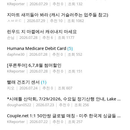
KReporter
|
2026.07.29
|
추천 0
|
조회 132
지마트 새끼들아 봐라 (캐시 거슬러주는 업주들 참고)
ㅅㅂㄹㄷ
|
2026.07.29
|
추천 10
|
조회 1062
린우드 지 마켙에서 캐쉬내지 마세요
손님
|
2026.07.28
|
추천 6
|
조회 1177
Humana Medicare Debit Card
(5)
daphne30
|
2026.07.28
|
추천 0
|
조회 552
[푸른투어] 6,7,8월 썸머할인
KReporter
|
2026.07.28
|
추천 0
|
조회 151
빨래 건조기 센서
(1)
지오
|
2026.07.24
|
추천 0
|
조회 607
*시애틀 산악회, 7/29/2026, 수요일 정기산행 안내, Lake 22*
doughan0522
|
2026.07.23
|
추천 0
|
조회 256
Couple.net 1:1 50만쌍 글로벌 매칭 - 미주 한국계 싱글들 모이세요
KReporter
|
2026.07.22
|
추천 0
|
조회 257