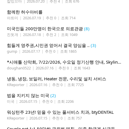
칼있으마
|
2026.07.20
|
추천 4
|
조회 676
함께한 허수아비를
아트미
|
2026.07.19
|
추천 0
|
조회 714
미국인들 200만명이 한국으로 의료관광
(8)
진돗개
|
2026.07.18
|
추천 2
|
조회 1049
힘들게 영주권,시민권 얻어서 결국 양심을 ..
(3)
gump
|
2026.07.17
|
추천 0
|
조회 1865
*시애틀 산악회, 7/22/2026, 수요일 정기산행 안내, Skyline Trail Loop(Mt. Rainier)*
doughan0522
|
2026.07.16
|
추천 0
|
조회 1643
냉동, 냉장, 보일러, Heater 전문, 수리및 설치 서비스
KReporter
|
2026.07.16
|
추천 0
|
조회 7725
법을 지키지 않는 미국
(2)
미국
|
2026.07.15
|
추천 0
|
조회 2206
워싱턴주 23년! 믿을 수 있는 풀서비스 치과, btyDENTAL
KReporter
|
2026.07.15
|
추천 0
|
조회 757
Couple.net 1:1 50만쌍 글로벌 매칭 - 미주 한국계 싱글들 모이세요