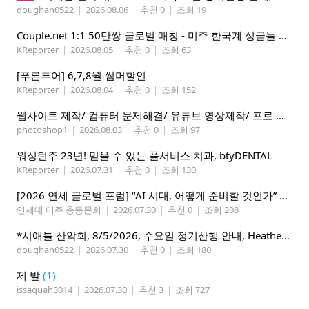
doughan0522
|
2026.08.06
|
추천 0
|
조회 19
Couple.net 1:1 50만쌍 글로벌 매칭 - 미주 한국계 싱글들 모이세요
KReporter
|
2026.08.05
|
추천 0
|
조회 63
[푸른투어] 6,7,8월 썸머할인
KReporter
|
2026.08.04
|
추천 0
|
조회 152
웹사이트 제작/ 컴퓨터 문제해결/ 유튜브 영상제작/ 프로 사진촬영
photoshop1
|
2026.08.03
|
추천 0
|
조회 97
워싱턴주 23년! 믿을 수 있는 풀서비스 치과, btyDENTAL
KReporter
|
2026.07.31
|
추천 0
|
조회 130
[2026 연세 글로벌 포럼] “AI 시대, 어떻게 준비할 것인가” 8월 7-10일 벨뷰 개최
연세대 미주 총동문회
|
2026.07.30
|
추천 0
|
조회 208
*시애틀 산악회, 8/5/2026, 수요일 정기산행 안내, Heather Lake*
doughan0522
|
2026.07.30
|
추천 0
|
조회 180
제 발
(1)
issaquah3014
|
2026.07.30
|
추천 3
|
조회 727