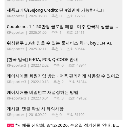
세종크레딧(Sejong Credit): 단 4일만에 가능하다고?
KReporter
|
2026.05.08
|
추천 0
|
조회 12753
Couple.net 1:1 50만쌍 글로벌 매칭 - 미주 한국계 싱글들 모이세요
KReporter
|
2026.01.05
|
추천 1
|
조회 21411
워싱턴주 23년! 믿을 수 있는 풀서비스 치과, btyDENTAL
KReporter
|
2025.02.11
|
추천 3
|
조회 50514
[한국 입국] K-ETA, PCR, Q-CODE 안내
KReporter3
|
2022.12.02
|
추천 0
|
조회 48944
케이시애틀 회원가입 방법 - 더욱 편리하게 사용할 수 있어요
KReporter3
|
2022.10.13
|
추천 2
|
조회 51314
케이시애틀 비밀번호 재설정하는 방법
KReporter3
|
2022.10.04
|
추천 3
|
조회 49152
게시글, 댓글 작성 시 유의사항
KReporter
|
2016.09.22
|
추천 0
|
조회 51192
*시애틀 산악회, 8/12/2026, 수요일 정기산행 안내, Beckler Peak*
New