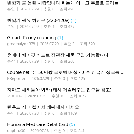
변합기 글 올린 사람입니다 파는게 아니고 무료로 드리는 겁니다 필요하신분 연락처 남겨주시면 됩니다
손일
|
2026.07.29
|
추천 0
|
조회 490
변압기 필요 하신분 (220-120v)
(1)
손일
|
2026.07.29
|
추천 1
|
조회 427
Gmart -Penny rounding
(1)
gmamalynn378
|
2026.07.29
|
추천 3
|
조회 520
휴매나 베네핏 카드로 정관장 제품 구입 가능합니다
홍삼
|
2026.07.29
|
추천 0
|
조회 260
Couple.net 1:1 50만쌍 글로벌 매칭 - 미주 한국계 싱글들 모이세요
KReporter
|
2026.07.29
|
추천 0
|
조회 125
지마트 새끼들아 봐라 (캐시 거슬러주는 업주들 참고)
ㅅㅂㄹㄷ
|
2026.07.29
|
추천 10
|
조회 1052
린우드 지 마켙에서 캐쉬내지 마세요
손님
|
2026.07.28
|
추천 6
|
조회 1169
Humana Medicare Debit Card
(5)
daphne30
|
2026.07.28
|
추천 0
|
조회 541