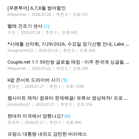
[푸른투어] 6,7,8월 썸머할인
KReporter
|
2026.07.28
|
추천 0
|
조회 151
빨래 건조기 센서
(1)
지오
|
2026.07.24
|
추천 0
|
조회 603
*시애틀 산악회, 7/29/2026, 수요일 정기산행 안내, Lake 22*
doughan0522
|
2026.07.23
|
추천 0
|
조회 204
Couple.net 1:1 50만쌍 글로벌 매칭 - 미주 한국계 싱글들 모이세요
KReporter
|
2026.07.22
|
추천 0
|
조회 255
k팝 콘서트 드라이버 사기
(5)
한국인
|
2026.07.21
|
추천 1
|
조회 1208
웹사이트 제작/ 컴퓨터 문제해결/ 유튜브 영상제작/ 프로 사진촬영
photoshop1
|
2026.07.21
|
추천 0
|
조회 259
현대차 미국에서 망했나요?
(6)
한국차
|
2026.07.21
|
추천 0
|
조회 890
프랑스 대통령 내외도 감탄한 비리에스