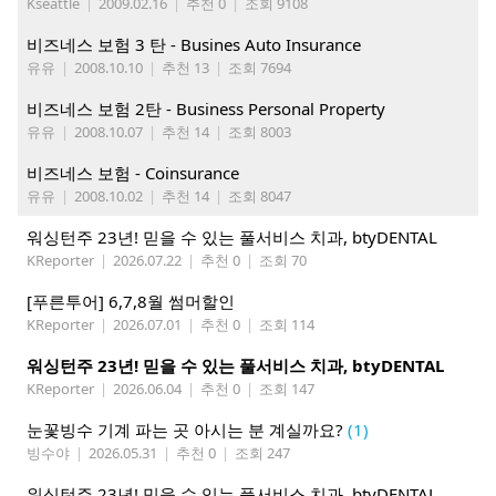
Kseattle
|
2009.02.16
|
추천 0
|
조회 9108
비즈네스 보험 3 탄 - Busines Auto Insurance
유유
|
2008.10.10
|
추천 13
|
조회 7694
비즈네스 보험 2탄 - Business Personal Property
유유
|
2008.10.07
|
추천 14
|
조회 8003
비즈네스 보험 - Coinsurance
유유
|
2008.10.02
|
추천 14
|
조회 8047
워싱턴주 23년! 믿을 수 있는 풀서비스 치과, btyDENTAL
KReporter
|
2026.07.22
|
추천 0
|
조회 70
[푸른투어] 6,7,8월 썸머할인
KReporter
|
2026.07.01
|
추천 0
|
조회 114
워싱턴주 23년! 믿을 수 있는 풀서비스 치과, btyDENTAL
KReporter
|
2026.06.04
|
추천 0
|
조회 147
눈꽃빙수 기계 파는 곳 아시는 분 계실까요?
(1)
빙수야
|
2026.05.31
|
추천 0
|
조회 247
워싱턴주 23년! 믿을 수 있는 풀서비스 치과, btyDENTAL