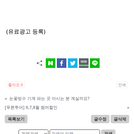
(유료광고 등록)
좋아요
0
인쇄
«
눈꽃빙수 기계 파는 곳 아시는 분 계실까요?
[푸른투어] 6,7,8월 썸머할인
»
목록보기
글수정
글삭제
검색