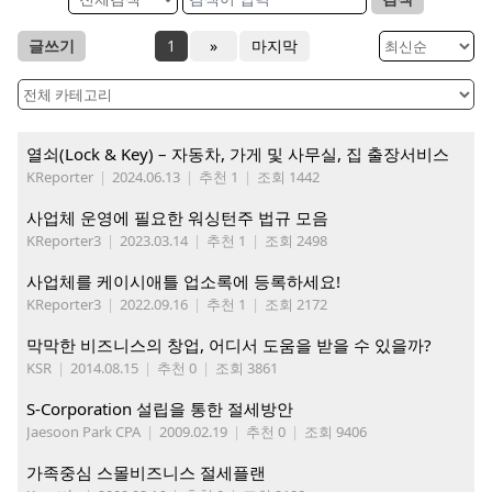
글쓰기
1
»
마지막
열쇠(Lock & Key) – 자동차, 가게 및 사무실, 집 출장서비스
KReporter
|
2024.06.13
|
추천 1
|
조회 1442
사업체 운영에 필요한 워싱턴주 법규 모음
KReporter3
|
2023.03.14
|
추천 1
|
조회 2498
사업체를 케이시애틀 업소록에 등록하세요!
KReporter3
|
2022.09.16
|
추천 1
|
조회 2172
막막한 비즈니스의 창업, 어디서 도움을 받을 수 있을까?
KSR
|
2014.08.15
|
추천 0
|
조회 3861
S-Corporation 설립을 통한 절세방안
Jaesoon Park CPA
|
2009.02.19
|
추천 0
|
조회 9406
가족중심 스몰비즈니스 절세플랜