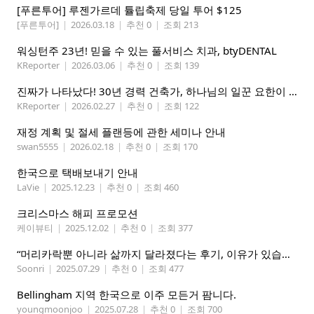
[푸른투어] 루젠가르데 튤립축제 당일 투어 $125
[푸른투어]
|
2026.03.18
|
추천 0
|
조회 213
워싱턴주 23년! 믿을 수 있는 풀서비스 치과, btyDENTAL
KReporter
|
2026.03.06
|
추천 0
|
조회 139
진짜가 나타났다! 30년 경력 건축가, 하나님의 일꾼 요한이 책임 시공합니다.
KReporter
|
2026.02.27
|
추천 0
|
조회 122
재정 계획 및 절세 플랜등에 관한 세미나 안내
swan5555
|
2026.02.18
|
추천 0
|
조회 170
한국으로 택배보내기 안내
LaVie
|
2025.12.23
|
추천 0
|
조회 460
크리스마스 해피 프로모션
케이뷰티
|
2025.12.02
|
추천 0
|
조회 377
“머리카락뿐 아니라 삶까지 달라졌다는 후기, 이유가 있습니다
Soonri
|
2025.07.29
|
추천 0
|
조회 477
Bellingham 지역 한국으로 이주 모든거 팜니다.
youngmoonjoo
|
2025.07.28
|
추천 0
|
조회 700