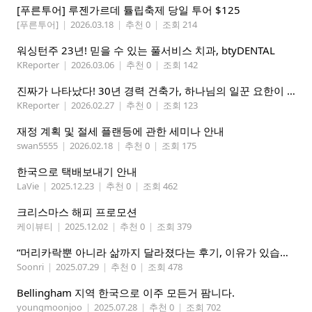
[푸른투어] 루젠가르데 튤립축제 당일 투어 $125
[푸른투어]
|
2026.03.18
|
추천 0
|
조회 214
워싱턴주 23년! 믿을 수 있는 풀서비스 치과, btyDENTAL
KReporter
|
2026.03.06
|
추천 0
|
조회 142
진짜가 나타났다! 30년 경력 건축가, 하나님의 일꾼 요한이 책임 시공합니다.
KReporter
|
2026.02.27
|
추천 0
|
조회 123
재정 계획 및 절세 플랜등에 관한 세미나 안내
swan5555
|
2026.02.18
|
추천 0
|
조회 175
한국으로 택배보내기 안내
LaVie
|
2025.12.23
|
추천 0
|
조회 462
크리스마스 해피 프로모션
케이뷰티
|
2025.12.02
|
추천 0
|
조회 379
“머리카락뿐 아니라 삶까지 달라졌다는 후기, 이유가 있습니다
Soonri
|
2025.07.29
|
추천 0
|
조회 478
Bellingham 지역 한국으로 이주 모든거 팜니다.
youngmoonjoo
|
2025.07.28
|
추천 0
|
조회 702