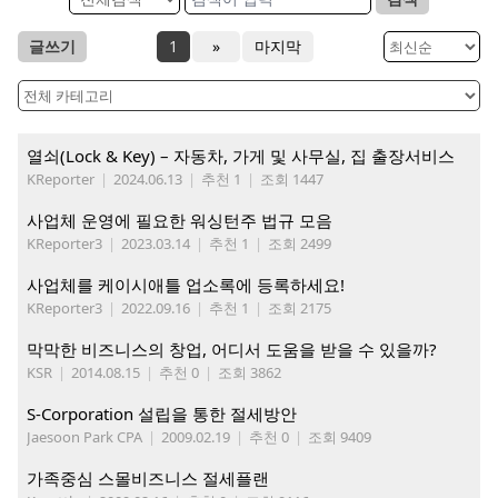
글쓰기
1
»
마지막
열쇠(Lock & Key) – 자동차, 가게 및 사무실, 집 출장서비스
KReporter
|
2024.06.13
|
추천 1
|
조회 1447
사업체 운영에 필요한 워싱턴주 법규 모음
KReporter3
|
2023.03.14
|
추천 1
|
조회 2499
사업체를 케이시애틀 업소록에 등록하세요!
KReporter3
|
2022.09.16
|
추천 1
|
조회 2175
막막한 비즈니스의 창업, 어디서 도움을 받을 수 있을까?
KSR
|
2014.08.15
|
추천 0
|
조회 3862
S-Corporation 설립을 통한 절세방안
Jaesoon Park CPA
|
2009.02.19
|
추천 0
|
조회 9409
가족중심 스몰비즈니스 절세플랜