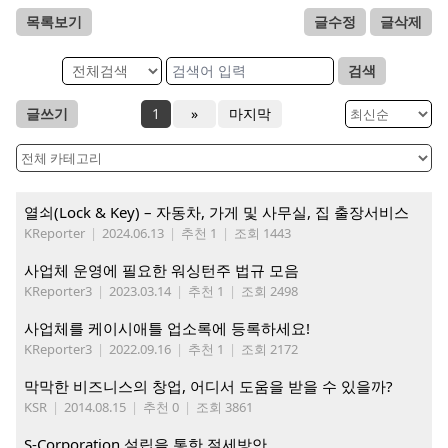
목록보기
글수정
글삭제
검색
글쓰기
1
»
마지막
열쇠(Lock & Key) – 자동차, 가게 및 사무실, 집 출장서비스
KReporter
|
2024.06.13
|
추천 1
|
조회 1443
사업체 운영에 필요한 워싱턴주 법규 모음
KReporter3
|
2023.03.14
|
추천 1
|
조회 2498
사업체를 케이시애틀 업소록에 등록하세요!
KReporter3
|
2022.09.16
|
추천 1
|
조회 2172
막막한 비즈니스의 창업, 어디서 도움을 받을 수 있을까?
KSR
|
2014.08.15
|
추천 0
|
조회 3861
S-Corporation 설립을 통한 절세방안