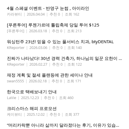
4월 스페셜 이벤트 - 반영구 눈썹 , 아이라인
카라뷰티
|
2026.04.04
|
추천 0
|
조회 162
[푸른투어] 루젠가르데 튤립축제 당일 투어 $125
[푸른투어]
|
2026.03.18
|
추천 0
|
조회 213
워싱턴주 23년! 믿을 수 있는 풀서비스 치과, btyDENTAL
KReporter
|
2026.03.06
|
추천 0
|
조회 140
진짜가 나타났다! 30년 경력 건축가, 하나님의 일꾼 요한이 책임 시공합니다.
KReporter
|
2026.02.27
|
추천 0
|
조회 122
재정 계획 및 절세 플랜등에 관한 세미나 안내
swan5555
|
2026.02.18
|
추천 0
|
조회 171
한국으로 택배보내기 안내
LaVie
|
2025.12.23
|
추천 0
|
조회 460
크리스마스 해피 프로모션
케이뷰티
|
2025.12.02
|
추천 0
|
조회 377
“머리카락뿐 아니라 삶까지 달라졌다는 후기, 이유가 있습니다