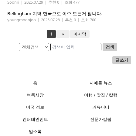
Soonri
|
2025.07.29
|
추천 0
|
조회 477
Bellingham 지역 한국으로 이주 모든거 팜니다.
youngmoonjoo
|
2025.07.28
|
추천 0
|
조회 700
1
»
마지막
검색
글쓰기
홈
시애틀 뉴스
벼룩시장
여행 / 맛집 / 칼럼
미국 정보
커뮤니티
엔터테인먼트
전문가칼럼
업소록