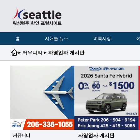
홈
시애틀 뉴스
벼룩시장
여
▸
▸
커뮤니티
자영업자 게시판
자영업자 게시판
커뮤니티