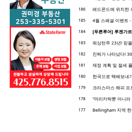
186
레드몬드에 위치한 
185
4월 스페셜 이벤트 -
184
[푸른투어] 루젠가르
183
워싱턴주 23년! 믿을 
182
진짜가 나타났다! 3
181
재정 계획 및 절세 
180
한국으로 택배보내기
179
크리스마스 해피 프
178
“머리카락뿐 아니라
177
Bellingham 지