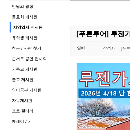
만남의 광장
동호회 게시판
자영업자 게시판
[푸른투어] 루젠가
유학생 게시판
친구 / 사람 찾기
일반
작성자
[푸
콘서트 공연 전시회
기독교 게시판
불교 게시판
영어공부 게시판
자유게시판
포토 갤러리
에세이 / 시