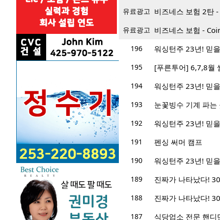
유료광고
비즈네스 보험 2탄 - Bus
유료광고
비즈네스 보험 - Coin
196
워싱턴주 23년! 믿을 
195
[푸른투어] 6,7,8
194
워싱턴주 23년! 믿을 
193
눈꽃빙수 기계 파는 
192
워싱턴주 23년! 믿을 
191
펜싱 써머 캠프
190
워싱턴주 23년! 믿을 
189
진짜가 나타났다! 3
188
진짜가 나타났다! 3
187
식당업소 전문 핸디