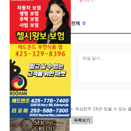
좋아요
0
전체
0
«
워싱턴주 23년! 믿을 수 있는 풀
목록보기