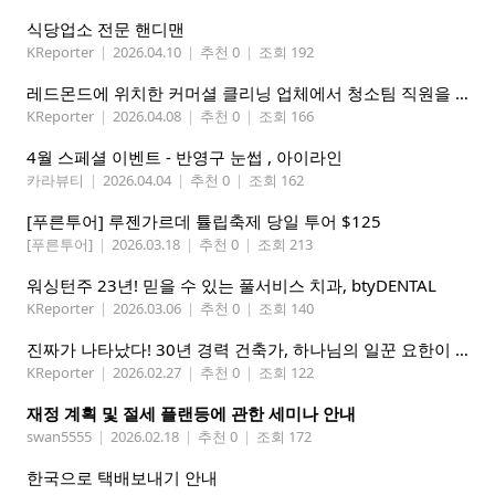
식당업소 전문 핸디맨
KReporter
|
2026.04.10
|
추천 0
|
조회 192
레드몬드에 위치한 커머셜 클리닝 업체에서 청소팀 직원을 모집합니다.
KReporter
|
2026.04.08
|
추천 0
|
조회 166
4월 스페셜 이벤트 - 반영구 눈썹 , 아이라인
카라뷰티
|
2026.04.04
|
추천 0
|
조회 162
[푸른투어] 루젠가르데 튤립축제 당일 투어 $125
[푸른투어]
|
2026.03.18
|
추천 0
|
조회 213
워싱턴주 23년! 믿을 수 있는 풀서비스 치과, btyDENTAL
KReporter
|
2026.03.06
|
추천 0
|
조회 140
진짜가 나타났다! 30년 경력 건축가, 하나님의 일꾼 요한이 책임 시공합니다.
KReporter
|
2026.02.27
|
추천 0
|
조회 122
재정 계획 및 절세 플랜등에 관한 세미나 안내
swan5555
|
2026.02.18
|
추천 0
|
조회 172
한국으로 택배보내기 안내