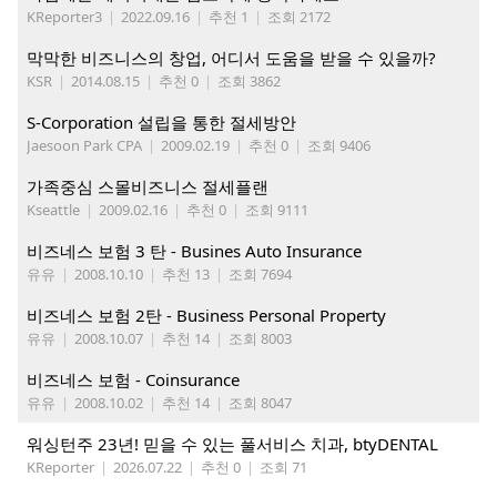
KReporter3
|
2022.09.16
|
추천 1
|
조회 2172
막막한 비즈니스의 창업, 어디서 도움을 받을 수 있을까?
KSR
|
2014.08.15
|
추천 0
|
조회 3862
S-Corporation 설립을 통한 절세방안
Jaesoon Park CPA
|
2009.02.19
|
추천 0
|
조회 9406
가족중심 스몰비즈니스 절세플랜
Kseattle
|
2009.02.16
|
추천 0
|
조회 9111
비즈네스 보험 3 탄 - Busines Auto Insurance
유유
|
2008.10.10
|
추천 13
|
조회 7694
비즈네스 보험 2탄 - Business Personal Property
유유
|
2008.10.07
|
추천 14
|
조회 8003
비즈네스 보험 - Coinsurance
유유
|
2008.10.02
|
추천 14
|
조회 8047
워싱턴주 23년! 믿을 수 있는 풀서비스 치과, btyDENTAL
KReporter
|
2026.07.22
|
추천 0
|
조회 71