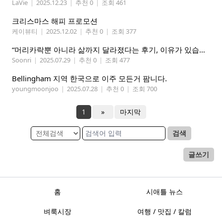
LaVie
|
2025.12.23
|
추천 0
|
조회 461
크리스마스 해피 프로모션
케이뷰티
|
2025.12.02
|
추천 0
|
조회 377
“머리카락뿐 아니라 삶까지 달라졌다는 후기, 이유가 있습니다
Soonri
|
2025.07.29
|
추천 0
|
조회 477
Bellingham 지역 한국으로 이주 모든거 팜니다.
youngmoonjoo
|
2025.07.28
|
추천 0
|
조회 700
1
»
마지막
검색
글쓰기
홈
시애틀 뉴스
벼룩시장
여행 / 맛집 / 칼럼