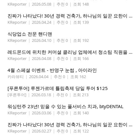
KReporter
|
2026.05.08
|
추천 0
|
조회 148
진짜가 나타났다! 30년 경력 건축가, 하나님의 일꾼 요한이 책임 시공합니다.
KReporter
|
2026.04.24
|
추천 0
|
조회 139
식당업소 전문 핸디맨
KReporter
|
2026.04.10
|
추천 0
|
조회 192
레드몬드에 위치한 커머셜 클리닝 업체에서 청소팀 직원을 모집합니다.
KReporter
|
2026.04.08
|
추천 0
|
조회 166
4월 스페셜 이벤트 - 반영구 눈썹 , 아이라인
카라뷰티
|
2026.04.04
|
추천 0
|
조회 162
[푸른투어] 루젠가르데 튤립축제 당일 투어 $125
[푸른투어]
|
2026.03.18
|
추천 0
|
조회 213
워싱턴주 23년! 믿을 수 있는 풀서비스 치과, btyDENTAL
KReporter
|
2026.03.06
|
추천 0
|
조회 140
진짜가 나타났다! 30년 경력 건축가, 하나님의 일꾼 요한이 책임 시공합니다.
KReporter
|
2026.02.27
|
추천 0
|
조회 122