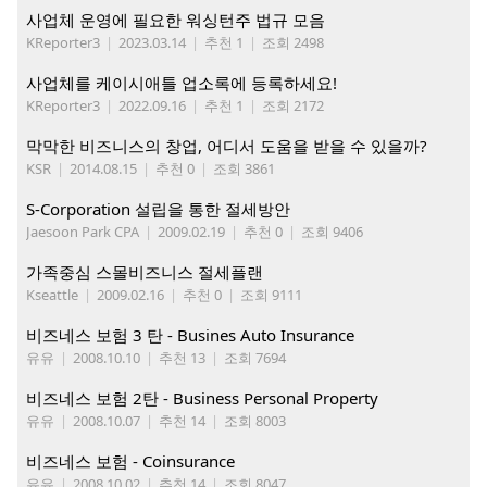
사업체 운영에 필요한 워싱턴주 법규 모음
KReporter3
|
2023.03.14
|
추천 1
|
조회 2498
사업체를 케이시애틀 업소록에 등록하세요!
KReporter3
|
2022.09.16
|
추천 1
|
조회 2172
막막한 비즈니스의 창업, 어디서 도움을 받을 수 있을까?
KSR
|
2014.08.15
|
추천 0
|
조회 3861
S-Corporation 설립을 통한 절세방안
Jaesoon Park CPA
|
2009.02.19
|
추천 0
|
조회 9406
가족중심 스몰비즈니스 절세플랜
Kseattle
|
2009.02.16
|
추천 0
|
조회 9111
비즈네스 보험 3 탄 - Busines Auto Insurance
유유
|
2008.10.10
|
추천 13
|
조회 7694
비즈네스 보험 2탄 - Business Personal Property
유유
|
2008.10.07
|
추천 14
|
조회 8003
비즈네스 보험 - Coinsurance
유유
|
2008.10.02
|
추천 14
|
조회 8047