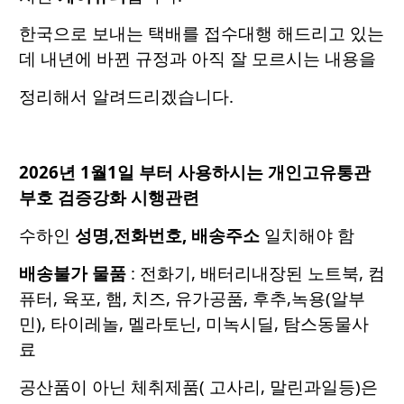
한국으로 보내는 택배를 접수대행 해드리고 있는
데 내년에 바뀐 규정과 아직 잘 모르시는 내용을
정리해서 알려드리겠습니다.
2026년 1월1일 부터 사용하시는 개인고유통관
부호 검증강화 시행관련
수하인
성명,전화번호, 배송주소
일치해야 함
배송불가 물품
: 전화기, 배터리내장된 노트북, 컴
퓨터, 육포, 햄, 치즈, 유가공품, 후추,녹용(알부
민), 타이레놀, 멜라토닌, 미녹시딜, 탐스동물사
료
공산품이 아닌 체취제품( 고사리, 말린과일등)은