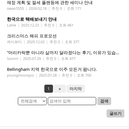
재정 계획 및 절세 플랜등에 관한 세미나 안내
swan5555
|
2026.02.18
|
추천 0
|
조회 171
한국으로 택배보내기 안내
LaVie
|
2025.12.23
|
추천 0
|
조회 461
크리스마스 해피 프로모션
케이뷰티
|
2025.12.02
|
추천 0
|
조회 377
“머리카락뿐 아니라 삶까지 달라졌다는 후기, 이유가 있습니다
Soonri
|
2025.07.29
|
추천 0
|
조회 477
Bellingham 지역 한국으로 이주 모든거 팜니다.
youngmoonjoo
|
2025.07.28
|
추천 0
|
조회 700
1
»
마지막
검색
글쓰기