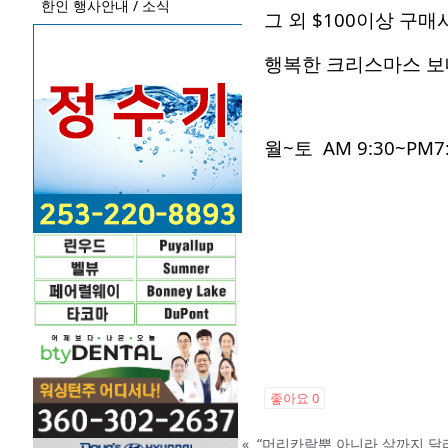
한인 행사안내 / 소식
그 외 $100이상 구
행복한 크리스마스 
월~토 AM 9:30~PM7
좋아요
0
«
“머리카락뿐 아니라 삶까지 달