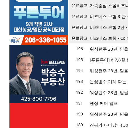
유료광고
가족중심 스몰비즈
유료광고
비즈네스 보험 3 탄 - Bu
유료광고
비즈네스 보험 2탄 - Bus
유료광고
비즈네스 보험 - Coin
196
워싱턴주 23년! 믿을 
195
[푸른투어] 6,7,8
194
워싱턴주 23년! 믿을 
193
눈꽃빙수 기계 파는 
192
워싱턴주 23년! 믿을 
191
펜싱 써머 캠프
190
워싱턴주 23년! 믿을 
189
진짜가 나타났다! 3