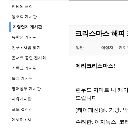
만남의 광장
동호회 게시판
자영업자 게시판
크리스마스 해피
유학생 게시판
친구 / 사람 찾기
일반
작성자
케이
콘서트 공연 전시회
메리크리스마스!
기독교 게시판
불교 게시판
영어공부 게시판
린우드 지마트 내 케이
드립니다
자유게시판
(케이패션(옷, 가방, 
포토 갤러리
에세이 / 시
수려한, 이자녹스, 코