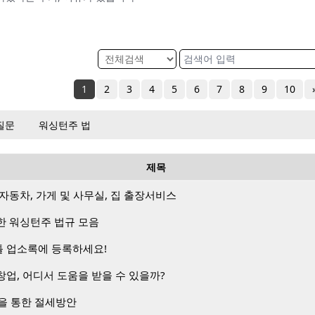
1
2
3
4
5
6
7
8
9
10
질문
워싱턴주 법
제목
) – 자동차, 가게 및 사무실, 집 출장서비스
한 워싱턴주 법규 모음
 업소록에 등록하세요!
업, 어디서 도움을 받을 수 있을까?
 설립을 통한 절세방안