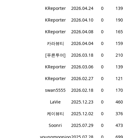
KReporter
2026.04.24
0
139
KReporter
2026.04.10
0
190
KReporter
2026.04.08
0
165
카라뷰티
2026.04.04
0
159
[푸른투어]
2026.03.18
0
210
KReporter
2026.03.06
0
139
KReporter
2026.02.27
0
121
swan5555
2026.02.18
0
170
LaVie
2025.12.23
0
460
케이뷰티
2025.12.02
0
376
Soonri
2025.07.29
0
473
youngmoonjoo
2025.07.28
0
699