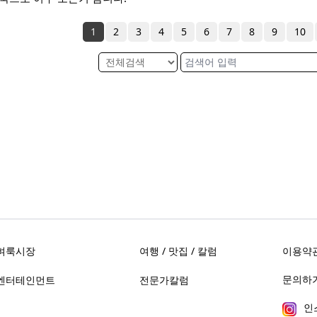
1
2
3
4
5
6
7
8
9
10
벼룩시장
여행 / 맛집 / 칼럼
이용약
문의하기 
엔터테인먼트
전문가칼럼
인