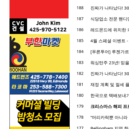
188
진짜가 나타났다! 3
187
식당업소 전문 핸디
186
레드몬드에 위치한 
185
4월 스페셜 이벤트 -
184
[푸른투어] 루젠가르
183
워싱턴주 23년! 믿을 
182
진짜가 나타났다! 3
181
재정 계획 및 절세 
180
한국으로 택배보내기
179
크리스마스 해피 프
178
“머리카락뿐 아니라
177
Bellingham 지