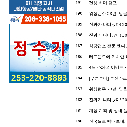
191
펜싱 써머 캠프
190
워싱턴주 23년! 믿을 
189
진짜가 나타났다! 3
188
진짜가 나타났다! 3
187
식당업소 전문 핸디
186
레드몬드에 위치한 
185
4월 스페셜 이벤트 -
184
[푸른투어] 루젠가르
183
워싱턴주 23년! 믿을 
182
진짜가 나타났다! 3
181
재정 계획 및 절세 
180
한국으로 택배보내기