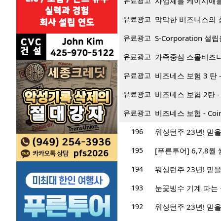
유료광고
사업체를 케이시애틀
유료광고
막막한 비즈니스의 창
유료광고
S-Corporation
유료광고
가족중심 스몰비즈
유료광고
비즈네스 보험 3 탄 - Bu
유료광고
비즈네스 보험 2탄 - Bus
유료광고
비즈네스 보험 - Coin
196
워싱턴주 23년! 믿을 
195
[푸른투어] 6,7,8
194
워싱턴주 23년! 믿을 
193
눈꽃빙수 기계 파는 
192
워싱턴주 23년! 믿을 