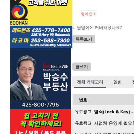
좋아요
1
«
물받이에 커버하셨나요?
목록보기
글쓰기
전체 카테고리
일반
번호
유료광고
열쇠(Lock & Key
유료광고
사업체 운영에 필요