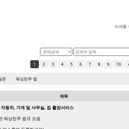
씨애틀 
1
2
3
4
5
6
7
8
9
10
질문
워싱턴주 법
제목
) – 자동차, 가게 및 사무실, 집 출장서비스
한 워싱턴주 법규 모음