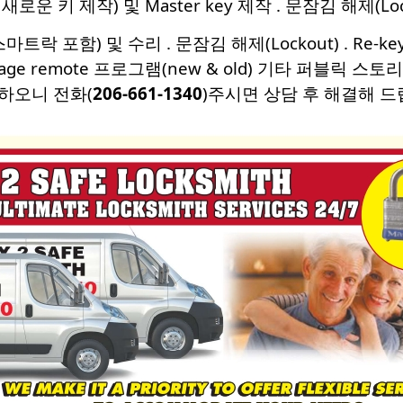
 새로운 키 제작) 및 Master key 제작 . 문잠김 해제(Lock
치(스마트락 포함) 및 수리 . 문잠김 해제(Lockout) . 
arage remote 프로그램(new & old) 기타 퍼블릭 스
하오니 전화(
206-661-1340
)주시면 상담 후 해결해 드