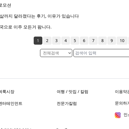
로모션
 삶까지 달라졌다는 후기, 이유가 있습니다
역 한국으로 이주 모든거 팜니다.
1
2
3
4
5
6
7
8
9
10
벼룩시장
여행 / 맛집 / 칼럼
이용약
문의하기 
엔터테인먼트
전문가칼럼
인