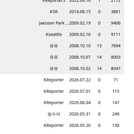
KReporter3
2022.09.16
1
2172
KSR
2014.08.15
0
3861
Jaesoon Park CPA
2009.02.19
0
9406
Kseattle
2009.02.16
0
9111
유유
2008.10.10
13
7694
유유
2008.10.07
14
8003
유유
2008.10.02
14
8047
KReporter
2026.07.22
0
71
KReporter
2026.07.01
0
115
KReporter
2026.06.04
0
147
빙수야
2026.05.31
0
249
KReporter
2026.05.20
0
136