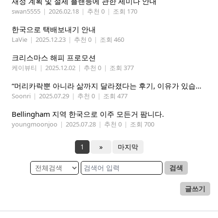
재정 계획 및 절세 플랜등에 관한 세미나 안내
swan5555
|
2026.02.18
|
추천 0
|
조회 170
한국으로 택배보내기 안내
LaVie
|
2025.12.23
|
추천 0
|
조회 460
크리스마스 해피 프로모션
케이뷰티
|
2025.12.02
|
추천 0
|
조회 377
“머리카락뿐 아니라 삶까지 달라졌다는 후기, 이유가 있습니다
Soonri
|
2025.07.29
|
추천 0
|
조회 477
Bellingham 지역 한국으로 이주 모든거 팜니다.
youngmoonjoo
|
2025.07.28
|
추천 0
|
조회 700
1
»
마지막
검색
글쓰기