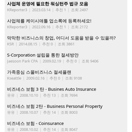
사업체 운영에 필요한 워싱턴주 법규 모음
KReporter3
|
2023.03.14
|
추천 1
|
조회 2497
사업체를 케이시애틀 업소록에 등록하세요!
KReporter3
|
2022.09.16
|
추천 1
|
조회 2172
막막한 비즈니스의 창업, 어디서 도움을 받을 수 있을까?
KSR
|
2014.08.15
|
추천 0
|
조회 3861
S-Corporation 설립을 통한 절세방안
Jaesoon Park CPA
|
2009.02.19
|
추천 0
|
조회 9406
가족중심 스몰비즈니스 절세플랜
Kseattle
|
2009.02.16
|
추천 0
|
조회 9108
비즈네스 보험 3 탄 - Busines Auto Insurance
유유
|
2008.10.10
|
추천 13
|
조회 7694
비즈네스 보험 2탄 - Business Personal Property
유유
|
2008.10.07
|
추천 14
|
조회 8003
비즈네스 보험 - Coinsurance
유유
|
2008.10.02
|
추천 14
|
조회 8047