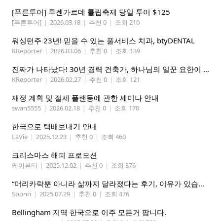
[푸른투어] 루젠가르데 튤립축제 당일 투어 $125
[푸른투어]
|
2026.03.18
|
추천 0
|
조회 210
워싱턴주 23년! 믿을 수 있는 풀서비스 치과, btyDENTAL
KReporter
|
2026.03.06
|
추천 0
|
조회 139
진짜가 나타났다! 30년 경력 건축가, 하나님의 일꾼 요한이 책임 시공합니다.
KReporter
|
2026.02.27
|
추천 0
|
조회 121
재정 계획 및 절세 플랜등에 관한 세미나 안내
swan5555
|
2026.02.18
|
추천 0
|
조회 170
한국으로 택배보내기 안내
LaVie
|
2025.12.23
|
추천 0
|
조회 460
크리스마스 해피 프로모션
케이뷰티
|
2025.12.02
|
추천 0
|
조회 376
“머리카락뿐 아니라 삶까지 달라졌다는 후기, 이유가 있습니다
Soonri
|
2025.07.29
|
추천 0
|
조회 476
Bellingham 지역 한국으로 이주 모든거 팜니다.