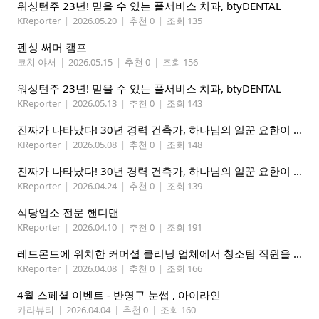
워싱턴주 23년! 믿을 수 있는 풀서비스 치과, btyDENTAL
KReporter
|
2026.05.20
|
추천 0
|
조회 135
펜싱 써머 캠프
코치 야서
|
2026.05.15
|
추천 0
|
조회 156
워싱턴주 23년! 믿을 수 있는 풀서비스 치과, btyDENTAL
KReporter
|
2026.05.13
|
추천 0
|
조회 143
진짜가 나타났다! 30년 경력 건축가, 하나님의 일꾼 요한이 책임 시공합니다.
KReporter
|
2026.05.08
|
추천 0
|
조회 148
진짜가 나타났다! 30년 경력 건축가, 하나님의 일꾼 요한이 책임 시공합니다.
KReporter
|
2026.04.24
|
추천 0
|
조회 139
식당업소 전문 핸디맨
KReporter
|
2026.04.10
|
추천 0
|
조회 191
레드몬드에 위치한 커머셜 클리닝 업체에서 청소팀 직원을 모집합니다.
KReporter
|
2026.04.08
|
추천 0
|
조회 166
4월 스페셜 이벤트 - 반영구 눈썹 , 아이라인
카라뷰티
|
2026.04.04
|
추천 0
|
조회 160