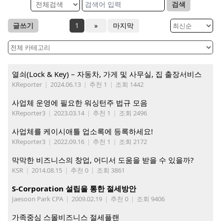
검색
글쓰기
1
»
마지막
열쇠(Lock & Key) – 자동차, 가게 및 사무실, 집 출장서비스
KReporter
|
2024.06.13
|
추천 1
|
조회 1442
사업체 운영에 필요한 워싱턴주 법규 모음
KReporter3
|
2023.03.14
|
추천 1
|
조회 2496
사업체를 케이시애틀 업소록에 등록하세요!
KReporter3
|
2022.09.16
|
추천 1
|
조회 2172
막막한 비즈니스의 창업, 어디서 도움을 받을 수 있을까?
KSR
|
2014.08.15
|
추천 0
|
조회 3861
S-Corporation 설립을 통한 절세방안
Jaesoon Park CPA
|
2009.02.19
|
추천 0
|
조회 9406
가족중심 스몰비즈니스 절세플랜