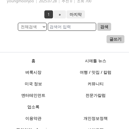
youngmoonjoo
|
2025.07.28
|
추천 0
|
조회 700
1
»
마지막
검색
글쓰기
홈
시애틀 뉴스
벼룩시장
여행 / 맛집 / 칼럼
미국 정보
커뮤니티
엔터테인먼트
전문가칼럼
업소록
이용약관
개인정보정책