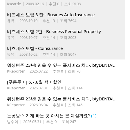
Kseattle
|
2009.02.16
|
추천 0
|
조회 9108
비즈네스 보험 3 탄 - Busines Auto Insurance
유유
|
2008.10.10
|
추천 13
|
조회 7694
비즈네스 보험 2탄 - Business Personal Property
유유
|
2008.10.07
|
추천 14
|
조회 8003
비즈네스 보험 - Coinsurance
유유
|
2008.10.02
|
추천 14
|
조회 8047
워싱턴주 23년! 믿을 수 있는 풀서비스 치과, btyDENTAL
KReporter
|
2026.07.22
|
추천 0
|
조회 70
[푸른투어] 6,7,8월 썸머할인
KReporter
|
2026.07.01
|
추천 0
|
조회 114
워싱턴주 23년! 믿을 수 있는 풀서비스 치과, btyDENTAL
KReporter
|
2026.06.04
|
추천 0
|
조회 146
눈꽃빙수 기계 파는 곳 아시는 분 계실까요?
(1)
빙수야
|
2026.05.31
|
추천 0
|
조회 247