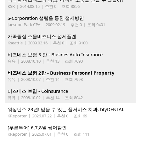
KSR
|
2014.08.15
|
추천 0
|
조회 3856
S-Corporation 설립을 통한 절세방안
Jaesoon Park CPA
|
2009.02.19
|
추천 0
|
조회 9401
가족중심 스몰비즈니스 절세플랜
Kseattle
|
2009.02.16
|
추천 0
|
조회 9100
비즈네스 보험 3 탄 - Busines Auto Insurance
유유
|
2008.10.10
|
추천 13
|
조회 7690
비즈네스 보험 2탄 - Business Personal Property
유유
|
2008.10.07
|
추천 14
|
조회 7998
비즈네스 보험 - Coinsurance
유유
|
2008.10.02
|
추천 14
|
조회 8042
워싱턴주 23년! 믿을 수 있는 풀서비스 치과, btyDENTAL
KReporter
|
2026.07.22
|
추천 0
|
조회 69
[푸른투어] 6,7,8월 썸머할인
KReporter
|
2026.07.01
|
추천 0
|
조회 111