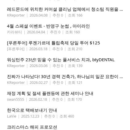
레드몬드에 위치한 커머셜 클리닝 업체에서 청소팀 직원을 모집합니다.
KReporter
|
2026.04.08
|
추천 0
|
조회 166
4월 스페셜 이벤트 - 반영구 눈썹 , 아이라인
카라뷰티
|
2026.04.04
|
추천 0
|
조회 160
[푸른투어] 루젠가르데 튤립축제 당일 투어 $125
[푸른투어]
|
2026.03.18
|
추천 0
|
조회 210
워싱턴주 23년! 믿을 수 있는 풀서비스 치과, btyDENTAL
KReporter
|
2026.03.06
|
추천 0
|
조회 139
진짜가 나타났다! 30년 경력 건축가, 하나님의 일꾼 요한이 책임 시공합니다.
KReporter
|
2026.02.27
|
추천 0
|
조회 121
재정 계획 및 절세 플랜등에 관한 세미나 안내
swan5555
|
2026.02.18
|
추천 0
|
조회 170
한국으로 택배보내기 안내
LaVie
|
2025.12.23
|
추천 0
|
조회 460
크리스마스 해피 프로모션