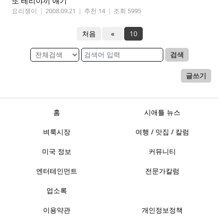
또 테리야끼 얘기
요리쟁이
|
2008.09.21
|
추천 14
|
조회 5995
처음
«
10
검색
글쓰기
홈
시애틀 뉴스
벼룩시장
여행 / 맛집 / 칼럼
미국 정보
커뮤니티
엔터테인먼트
전문가칼럼
업소록
이용약관
개인정보정책