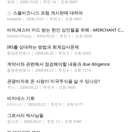
유유
|
2008.10.02
|
추천 14
|
조회 8047
스몰비즈니스 포럼 게시판에 대하여
Kseattle
|
2008.10.01
|
추천 4
|
조회 4607
비자,매스터 카드 받는 한인 상인들을 위해 - MERCHANT CREDIT CARD SERVICES
Dustin Chung
|
2008.09.23
|
추천 3
|
조회 5630
IRS를 상대하는 방법과 회계감사문제
함경준변호사
|
2008.09.23
|
추천 5
|
조회 6053
계약서와 관련해서 점검해야할 내용과 due diligence
함경준변호사
|
2008.09.23
|
추천 6
|
조회 7219
관광비자로 온 사람이 미국주식을 살 수 있나요?
저니
|
2008.09.22
|
추천 8
|
조회 5600
비지네스 기회
비지니스
|
2008.09.22
|
추천 9
|
조회 6177
그로서리 박사님들
장사꾼
|
2008.09.21
|
추천 12
|
조회 5580