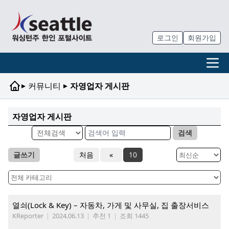
로그인
회원가입
▸
▸
커뮤니티
자영업자 게시판
자영업자 게시판
검색
글쓰기
처음
«
10
열쇠(Lock & Key) – 자동차, 가게 및 사무실, 집 출장서비스
KReporter
|
2024.06.13
|
추천 1
|
조회 1445