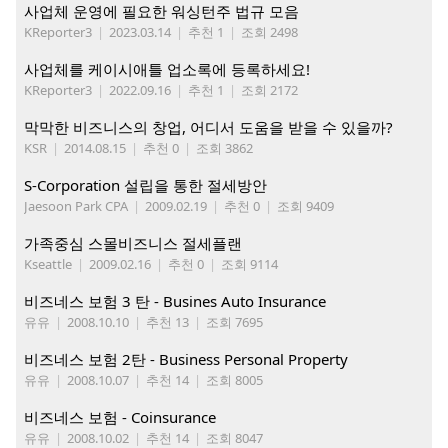
사업체 운영에 필요한 워싱턴주 법규 모음
KReporter3
|
2023.03.14
|
추천 1
|
조회 2498
사업체를 케이시애틀 업소록에 등록하세요!
KReporter3
|
2022.09.16
|
추천 1
|
조회 2172
막막한 비즈니스의 창업, 어디서 도움을 받을 수 있을까?
KSR
|
2014.08.15
|
추천 0
|
조회 3862
S-Corporation 설립을 통한 절세방안
Jaesoon Park CPA
|
2009.02.19
|
추천 0
|
조회 9409
가족중심 스몰비즈니스 절세플랜
Kseattle
|
2009.02.16
|
추천 0
|
조회 9114
비즈네스 보험 3 탄 - Busines Auto Insurance
유유
|
2008.10.10
|
추천 13
|
조회 7695
비즈네스 보험 2탄 - Business Personal Property
유유
|
2008.10.07
|
추천 14
|
조회 8005
비즈네스 보험 - Coinsurance
유유
|
2008.10.02
|
추천 14
|
조회 8047