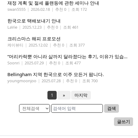
재정 계획 및 절세 플랜등에 관한 세미나 안내
swan5555
|
2026.02.18
|
추천 0
|
조회 172
한국으로 택배보내기 안내
LaVie
|
2025.12.23
|
추천 0
|
조회 461
크리스마스 해피 프로모션
케이뷰티
|
2025.12.02
|
추천 0
|
조회 377
“머리카락뿐 아니라 삶까지 달라졌다는 후기, 이유가 있습니다
Soonri
|
2025.07.29
|
추천 0
|
조회 477
Bellingham 지역 한국으로 이주 모든거 팜니다.
youngmoonjoo
|
2025.07.28
|
추천 0
|
조회 700
1
»
마지막
검색
글쓰기