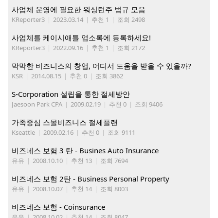
사업체 운영에 필요한 워싱턴주 법규 모음
KReporter3
|
2023.03.14
|
추천 1
|
조회 2498
사업체를 케이시애틀 업소록에 등록하세요!
KReporter3
|
2022.09.16
|
추천 1
|
조회 2172
막막한 비즈니스의 창업, 어디서 도움을 받을 수 있을까?
KSR
|
2014.08.15
|
추천 0
|
조회 3862
S-Corporation 설립을 통한 절세방안
Jaesoon Park CPA
|
2009.02.19
|
추천 0
|
조회 9406
가족중심 스몰비즈니스 절세플랜
Kseattle
|
2009.02.16
|
추천 0
|
조회 9111
비즈네스 보험 3 탄 - Busines Auto Insurance
유유
|
2008.10.10
|
추천 13
|
조회 7694
비즈네스 보험 2탄 - Business Personal Property
유유
|
2008.10.07
|
추천 14
|
조회 8003
비즈네스 보험 - Coinsurance
유유
|
2008.10.02
|
추천 14
|
조회 8047