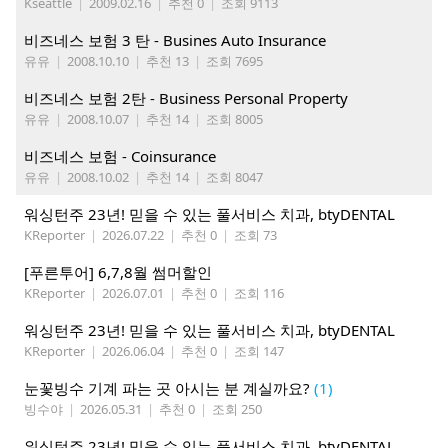
Kseattle
|
2009.02.16
|
추천 0
|
조회 9113
비즈네스 보험 3 탄 - Busines Auto Insurance
유유
|
2008.10.10
|
추천 13
|
조회 7695
비즈네스 보험 2탄 - Business Personal Property
유유
|
2008.10.07
|
추천 14
|
조회 8005
비즈네스 보험 - Coinsurance
유유
|
2008.10.02
|
추천 14
|
조회 8047
워싱턴주 23년! 믿을 수 있는 풀서비스 치과, btyDENTAL
KReporter
|
2026.07.22
|
추천 0
|
조회 73
[푸른투어] 6,7,8월 썸머할인
KReporter
|
2026.07.01
|
추천 0
|
조회 116
워싱턴주 23년! 믿을 수 있는 풀서비스 치과, btyDENTAL
KReporter
|
2026.06.04
|
추천 0
|
조회 147
눈꽃빙수 기계 파는 곳 아시는 분 계실까요?
(1)
빙수야
|
2026.05.31
|
추천 0
|
조회 250
워싱턴주 23년! 믿을 수 있는 풀서비스 치과, btyDENTAL