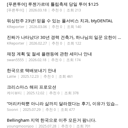
[푸른투어] 루젠가르데 튤립축제 당일 투어 $125
[푸른투어]
|
2026.03.18
|
추천 0
|
조회 213
워싱턴주 23년! 믿을 수 있는 풀서비스 치과, btyDENTAL
KReporter
|
2026.03.06
|
추천 0
|
조회 140
진짜가 나타났다! 30년 경력 건축가, 하나님의 일꾼 요한이 책임 시공합니다.
KReporter
|
2026.02.27
|
추천 0
|
조회 122
재정 계획 및 절세 플랜등에 관한 세미나 안내
swan5555
|
2026.02.18
|
추천 0
|
조회 174
한국으로 택배보내기 안내
LaVie
|
2025.12.23
|
추천 0
|
조회 461
크리스마스 해피 프로모션
케이뷰티
|
2025.12.02
|
추천 0
|
조회 378
“머리카락뿐 아니라 삶까지 달라졌다는 후기, 이유가 있습니다
Soonri
|
2025.07.29
|
추천 0
|
조회 477
Bellingham 지역 한국으로 이주 모든거 팜니다.
youngmoonjoo
|
2025.07.28
|
추천 0
|
조회 701