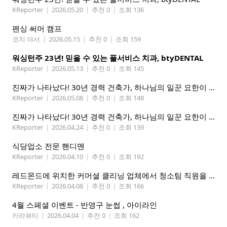
KReporter
|
2026.05.20
|
추천 0
|
조회 136
펜싱 써머 캠프
코치 야서
|
2026.05.15
|
추천 0
|
조회 159
워싱턴주 23년! 믿을 수 있는 풀서비스 치과, btyDENTAL
KReporter
|
2026.05.13
|
추천 0
|
조회 145
진짜가 나타났다! 30년 경력 건축가, 하나님의 일꾼 요한이 책임 시공합니다.
KReporter
|
2026.05.08
|
추천 0
|
조회 148
진짜가 나타났다! 30년 경력 건축가, 하나님의 일꾼 요한이 책임 시공합니다.
KReporter
|
2026.04.24
|
추천 0
|
조회 139
식당업소 전문 핸디맨
KReporter
|
2026.04.10
|
추천 0
|
조회 192
레드몬드에 위치한 커머셜 클리닝 업체에서 청소팀 직원을 모집합니다.
KReporter
|
2026.04.08
|
추천 0
|
조회 166
4월 스페셜 이벤트 - 반영구 눈썹 , 아이라인
카라뷰티
|
2026.04.04
|
추천 0
|
조회 162