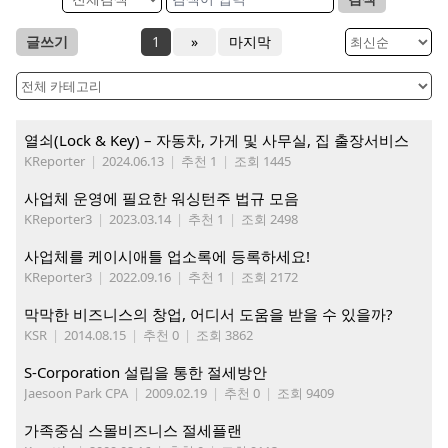
글쓰기
1
»
마지막
열쇠(Lock & Key) – 자동차, 가게 및 사무실, 집 출장서비스
KReporter
|
2024.06.13
|
추천 1
|
조회 1445
사업체 운영에 필요한 워싱턴주 법규 모음
KReporter3
|
2023.03.14
|
추천 1
|
조회 2498
사업체를 케이시애틀 업소록에 등록하세요!
KReporter3
|
2022.09.16
|
추천 1
|
조회 2172
막막한 비즈니스의 창업, 어디서 도움을 받을 수 있을까?
KSR
|
2014.08.15
|
추천 0
|
조회 3862
S-Corporation 설립을 통한 절세방안
Jaesoon Park CPA
|
2009.02.19
|
추천 0
|
조회 9409
가족중심 스몰비즈니스 절세플랜