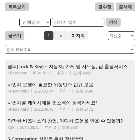
목록보기
글수정
글삭제
검색
글쓰기
1
»
마지막
열쇠(Lock & Key) – 자동차, 가게 및 사무실, 집 출장서비스
KReporter
|
2024.06.13
|
추천 1
|
조회 1442
사업체 운영에 필요한 워싱턴주 법규 모음
KReporter3
|
2023.03.14
|
추천 1
|
조회 2496
사업체를 케이시애틀 업소록에 등록하세요!
KReporter3
|
2022.09.16
|
추천 1
|
조회 2172
막막한 비즈니스의 창업, 어디서 도움을 받을 수 있을까?
KSR
|
2014.08.15
|
추천 0
|
조회 3861
S-Corporation 설립을 통한 절세방안