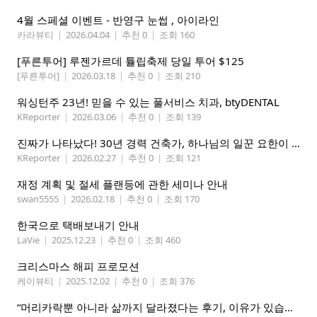
4월 스페셜 이벤트 - 반영구 눈썹 , 아이라인
카라뷰티
|
2026.04.04
|
추천 0
|
조회 160
[푸른투어] 루젠가르데 튤립축제 당일 투어 $125
[푸른투어]
|
2026.03.18
|
추천 0
|
조회 210
워싱턴주 23년! 믿을 수 있는 풀서비스 치과, btyDENTAL
KReporter
|
2026.03.06
|
추천 0
|
조회 139
진짜가 나타났다! 30년 경력 건축가, 하나님의 일꾼 요한이 책임 시공합니다.
KReporter
|
2026.02.27
|
추천 0
|
조회 121
재정 계획 및 절세 플랜등에 관한 세미나 안내
swan5555
|
2026.02.18
|
추천 0
|
조회 170
한국으로 택배보내기 안내
LaVie
|
2025.12.23
|
추천 0
|
조회 460
크리스마스 해피 프로모션
케이뷰티
|
2025.12.02
|
추천 0
|
조회 376
“머리카락뿐 아니라 삶까지 달라졌다는 후기, 이유가 있습니다