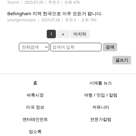
Soonri
|
2025.07.29
|
추천 0
|
조회 476
Bellingham 지역 한국으로 이주 모든거 팜니다.
youngmoonjoo
|
2025.07.28
|
추천 0
|
조회 700
1
»
마지막
검색
글쓰기
홈
시애틀 뉴스
벼룩시장
여행 / 맛집 / 칼럼
미국 정보
커뮤니티
엔터테인먼트
전문가칼럼
업소록