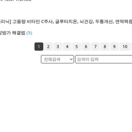
클리닉] 고용량 비타민 C주사, 글루타치온, 뇌건강, 두통개선, 면역력
성방가 해결법
(5)
1
2
3
4
5
6
7
8
9
10