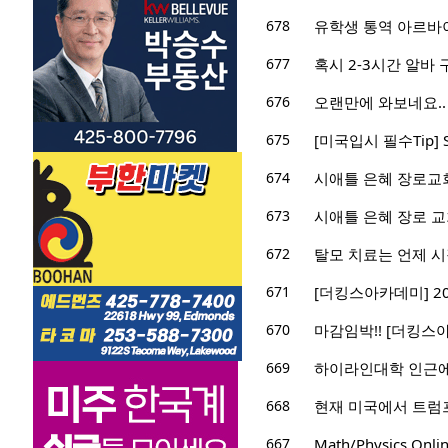
678
유학생 통역 아르바
677
혹시 2-3시간 알바
676
오랜만에 와보네요..
675
[미국입시 필수Tip]
674
시애틀 은혜 장로교회
673
시애틀 은혜 장로 교
672
탈모 치료는 언제 
671
[더킹스아카데미] 2025 
670
마감임박!! [더킹스아카
669
하이라인대학 인근에
668
현재 미국에서 트럼
667
Math/Physics Onli