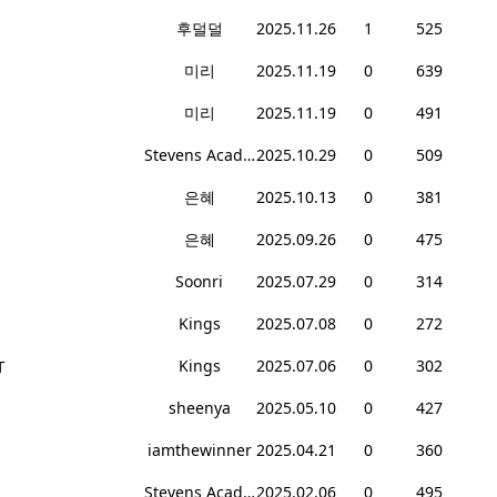
후덜덜
2025.11.26
1
525
미리
2025.11.19
0
639
미리
2025.11.19
0
491
Stevens Academy
2025.10.29
0
509
은혜
2025.10.13
0
381
은혜
2025.09.26
0
475
Soonri
2025.07.29
0
314
Kings
2025.07.08
0
272
T
Kings
2025.07.06
0
302
sheenya
2025.05.10
0
427
iamthewinner
2025.04.21
0
360
Stevens Academy
2025.02.06
0
495