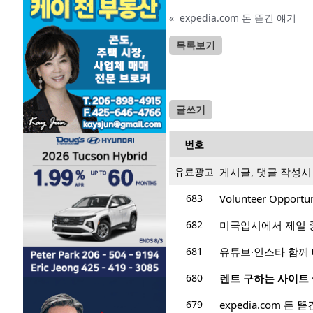
«
expedia.com 돈 뜯긴 얘기
목록보기
글쓰기
번호
유료광고
게시글, 댓글 작성
683
Volunteer Oppor
682
미국입시에서 제일 
681
유튜브·인스타 함께 
680
렌트 구하는 사이트
679
expedia.com 돈 