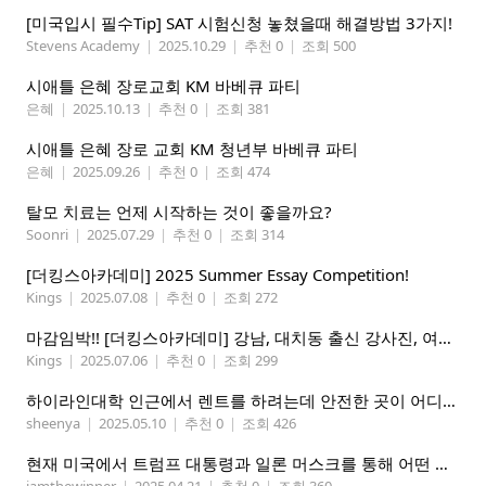
[미국입시 필수Tip] SAT 시험신청 놓쳤을때 해결방법 3가지!
Stevens Academy
|
2025.10.29
|
추천 0
|
조회 500
시애틀 은혜 장로교회 KM 바베큐 파티
은혜
|
2025.10.13
|
추천 0
|
조회 381
시애틀 은혜 장로 교회 KM 청년부 바베큐 파티
은혜
|
2025.09.26
|
추천 0
|
조회 474
탈모 치료는 언제 시작하는 것이 좋을까요?
Soonri
|
2025.07.29
|
추천 0
|
조회 314
[더킹스아카데미] 2025 Summer Essay Competition!
Kings
|
2025.07.08
|
추천 0
|
조회 272
마감임박!! [더킹스아카데미] 강남, 대치동 출신 강사진, 여름특강 2025 The Perfect DSAT
Kings
|
2025.07.06
|
추천 0
|
조회 299
하이라인대학 인근에서 렌트를 하려는데 안전한 곳이 어디일까요
sheenya
|
2025.05.10
|
추천 0
|
조회 426
현재 미국에서 트럼프 대통령과 일론 머스크를 통해 어떤 변화를 예상하십니까?