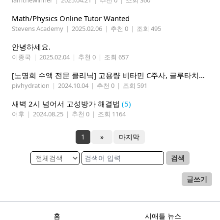
iamthewinner
|
2025.04.21
|
추천 0
|
조회 360
Math/Physics Online Tutor Wanted
Stevens Academy
|
2025.02.06
|
추천 0
|
조회 495
안녕하세요.
이종국
|
2025.02.04
|
추천 0
|
조회 657
[노명희 수액 전문 클리닉] 고용량 비타민 C주사, 글루타치온, 뇌건강, 두통개선, 면역력증진, 코로나 예방
pivhydration
|
2024.10.04
|
추천 0
|
조회 591
새벽 2시 넘어서 고성방가 해결법
(5)
어후
|
2024.08.25
|
추천 0
|
조회 1164
1
»
마지막
검색
글쓰기
홈
시애틀 뉴스