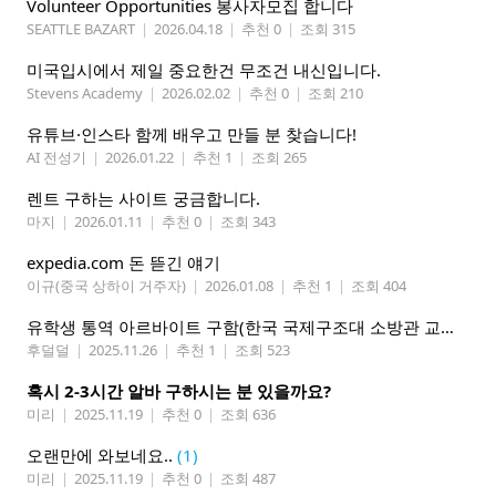
Volunteer Opportunities 봉사자모집 합니다
SEATTLE BAZART
|
2026.04.18
|
추천 0
|
조회 315
미국입시에서 제일 중요한건 무조건 내신입니다.
Stevens Academy
|
2026.02.02
|
추천 0
|
조회 210
유튜브·인스타 함께 배우고 만들 분 찾습니다!
AI 전성기
|
2026.01.22
|
추천 1
|
조회 265
렌트 구하는 사이트 궁금합니다.
마지
|
2026.01.11
|
추천 0
|
조회 343
expedia.com 돈 뜯긴 얘기
이규(중국 상하이 거주자)
|
2026.01.08
|
추천 1
|
조회 404
유학생 통역 아르바이트 구함(한국 국제구조대 소방관 교육통역 구함)
후덜덜
|
2025.11.26
|
추천 1
|
조회 523
혹시 2-3시간 알바 구하시는 분 있을까요?
미리
|
2025.11.19
|
추천 0
|
조회 636
오랜만에 와보네요..
(1)
미리
|
2025.11.19
|
추천 0
|
조회 487