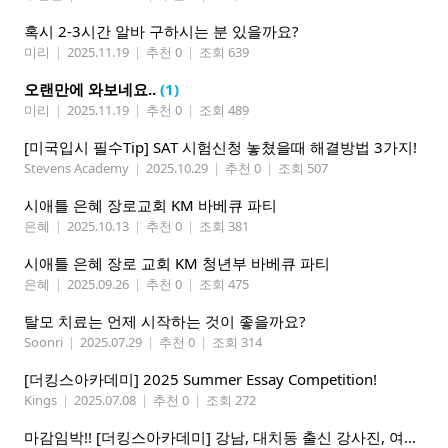
혹시 2-3시간 알바 구하시는 분 있을까요?
미리
|
2025.11.19
|
추천 0
|
조회 639
오랜만에 와보네요..
(1)
미리
|
2025.11.19
|
추천 0
|
조회 489
[미국입시 필수Tip] SAT 시험신청 놓쳤을때 해결방법 3가지!
Stevens Academy
|
2025.10.29
|
추천 0
|
조회 507
시애틀 은혜 장로교회 KM 바베큐 파티
은혜
|
2025.10.13
|
추천 0
|
조회 381
시애틀 은혜 장로 교회 KM 청년부 바베큐 파티
은혜
|
2025.09.26
|
추천 0
|
조회 475
탈모 치료는 언제 시작하는 것이 좋을까요?
Soonri
|
2025.07.29
|
추천 0
|
조회 314
[더킹스아카데미] 2025 Summer Essay Competition!
Kings
|
2025.07.08
|
추천 0
|
조회 272
마감임박!! [더킹스아카데미] 강남, 대치동 출신 강사진, 여름특강 2025 The Perfect DSAT