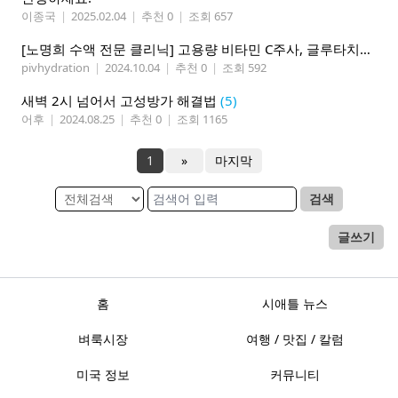
이종국
|
2025.02.04
|
추천 0
|
조회 657
[노명희 수액 전문 클리닉] 고용량 비타민 C주사, 글루타치온, 뇌건강, 두통개선, 면역력증진, 코로나 예방
pivhydration
|
2024.10.04
|
추천 0
|
조회 592
새벽 2시 넘어서 고성방가 해결법
(5)
어후
|
2024.08.25
|
추천 0
|
조회 1165
1
»
마지막
검색
글쓰기
홈
시애틀 뉴스
벼룩시장
여행 / 맛집 / 칼럼
미국 정보
커뮤니티