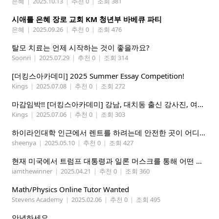
은혜
|
2025.10.13
|
추천 0
|
조회 381
시애틀 은혜 장로 교회 KM 청년부 바베큐 파티
은혜
|
2025.09.26
|
추천 0
|
조회 476
탈모 치료는 언제 시작하는 것이 좋을까요?
Soonri
|
2025.07.29
|
추천 0
|
조회 314
[더킹스아카데미] 2025 Summer Essay Competition!
Kings
|
2025.07.08
|
추천 0
|
조회 272
마감임박!! [더킹스아카데미] 강남, 대치동 출신 강사진, 여름특강 2025 The Perfect DSAT
Kings
|
2025.07.06
|
추천 0
|
조회 303
하이라인대학 인근에서 렌트를 하려는데 안전한 곳이 어디일까요
sheenya
|
2025.05.10
|
추천 0
|
조회 427
현재 미국에서 트럼프 대통령과 일론 머스크를 통해 어떤 변화를 예상하십니까?
iamthewinner
|
2025.04.21
|
추천 0
|
조회 360
Math/Physics Online Tutor Wanted
Stevens Academy
|
2025.02.06
|
추천 0
|
조회 495
안녕하세요.