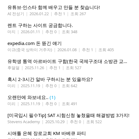
유튜브·인스타 함께 배우고 만들 분 찾습니다!
AI 전성기
|
2026.01.22
|
추천 1
|
조회 267
렌트 구하는 사이트 궁금합니다.
마지
|
2026.01.11
|
추천 0
|
조회 348
expedia.com 돈 뜯긴 얘기
이규(중국 상하이 거주자)
|
2026.01.08
|
추천 1
|
조회 405
유학생 통역 아르바이트 구함(한국 국제구조대 소방관 교육통역 구함)
후덜덜
|
2025.11.26
|
추천 1
|
조회 527
혹시 2-3시간 알바 구하시는 분 있을까요?
미리
|
2025.11.19
|
추천 0
|
조회 642
오랜만에 와보네요..
(1)
미리
|
2025.11.19
|
추천 0
|
조회 491
[미국입시 필수Tip] SAT 시험신청 놓쳤을때 해결방법 3가지!
Stevens Academy
|
2025.10.29
|
추천 0
|
조회 522
시애틀 은혜 장로교회 KM 바베큐 파티