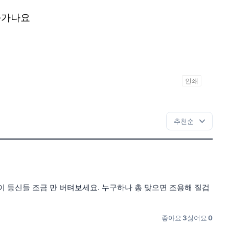
화가나요
인쇄
이 등신들 조금 만 버텨보세요. 누구하나 총 맞으면 조용해 질겁
좋아요
3
싫어요
0