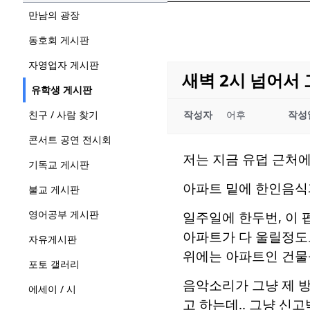
만남의 광장
동호회 게시판
자영업자 게시판
새벽 2시 넘어서
유학생 게시판
친구 / 사람 찾기
작성자
어후
작성
콘서트 공연 전시회
저는 지금 유덥 근처
기독교 게시판
아파트 밑에 한인음식
불교 게시판
영어공부 게시판
일주일에 한두번, 이
아파트가 다 울릴정도
자유게시판
위에는 아파트인 건물들
포토 갤러리
음악소리가 그냥 제 
에세이 / 시
고 하는데.. 그냥 신고