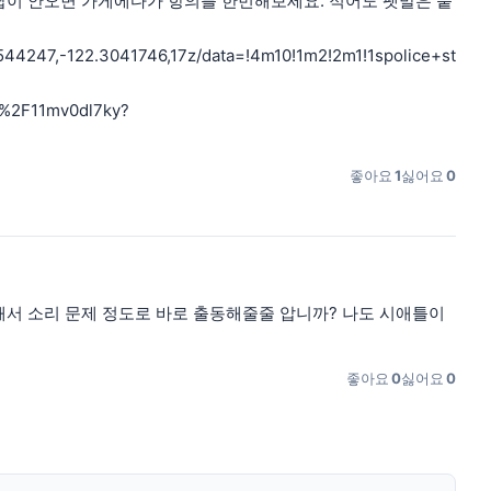
 답이 안오면 가게에다가 항의를 한번해보세요. 적어도 팻말은 붙
44247,-122.3041746,17z/data=!4m10!1m2!2m1!1spolice+st
%2F11mv0dl7ky?
좋아요
1
싫어요
0
 난무해서 소리 문제 정도로 바로 출동해줄줄 압니까? 나도 시애틀이
좋아요
0
싫어요
0