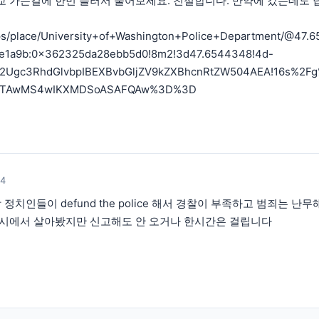
교 가는길에 한번 들러서 물어보세요. 친절합니다. 만약에 갔는데도
s/place/University+of+Washington+Police+Department/@47.65
8e1a9b:0x362325da28ebb5d0!8m2!3d47.6544348!4d-
Y2Ugc3RhdGlvbpIBEXBvbGljZV9kZXBhcnRtZW504AEA!16s%2Fg
I0MTAwMS4wIKXMDSoASAFQAw%3D%3D
24
당 정치인들이 defund the police 해서 경찰이 부족하고 범죄는
 도시에서 살아봤지만 신고해도 안 오거나 한시간은 걸립니다