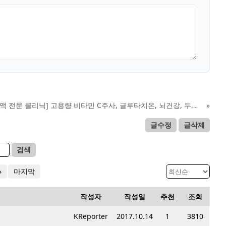
[노명희 수액 전문 클리닉] 고용량 비타민 C주사, 글루타치온, 뇌건강, 두통개선, 면역력증진, 코로나 예방
»
글수정
글삭제
검색
»
마지막
작성자
작성일
추천
조회
KReporter
2017.10.14
1
3810