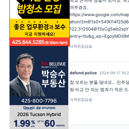
학교 근처에 경찰서 있어요. 학
여주겠죠.
https://www.google.com/map
ation!3m6!1s0x549014f25d
122.3125048!15sCg5wb2xp
entry=ttu&g_ep=EgoyMD
삭제
편집
답글
defund police
2024-09-17 10:
참 모르는 분들 많네요... 민주
랑 비교 안 되는 범죄가 적은
삭제
편집
답글