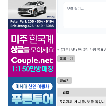
«
[과목] AP 선행 5점 만점 목표반
목록보기
글쓰기
번호
유료광고
게시글, 댓글 작성