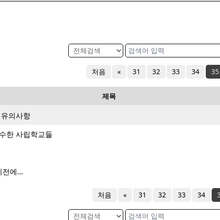
처음
«
31
32
33
34
35
제목
시 유의사항
우수한 사립학교들
기전에…
처음
«
31
32
33
34