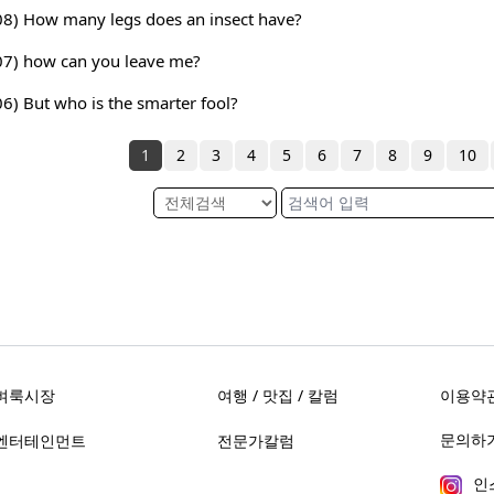
008) How many legs does an insect have?
007) how can you leave me?
06) But who is the smarter fool?
1
2
3
4
5
6
7
8
9
10
벼룩시장
여행 / 맛집 / 칼럼
이용약
문의하기 
엔터테인먼트
전문가칼럼
인