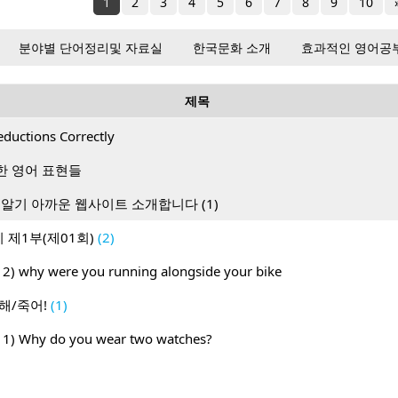
1
2
3
4
5
6
7
8
9
10
분야별 단어정리및 자료실
한국문화 소개
효과적인 영어공
제목
eductions Correctly
한 영어 표현들
 알기 아까운 웹사이트 소개합니다 (1)
 제1부(제01회)
(2)
012) why were you running alongside your bike
해/죽어!
(1)
011) Why do you wear two watches?