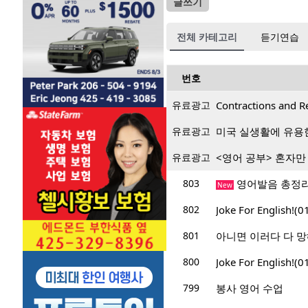
글쓰기
전체 카테고리
듣기연습
번호
유료광고
Contractions and R
유료광고
미국 실생활에 유용
유료광고
<영어 공부> 혼자만
803
영어발음 총정리
New
802
Joke For English!(
801
아니면 이러다 다 망
800
Joke For English!(
799
봉사 영어 수업