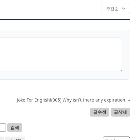
Joke For English!(005) Why isn't there any expiration
»
글수정
글삭제
검색