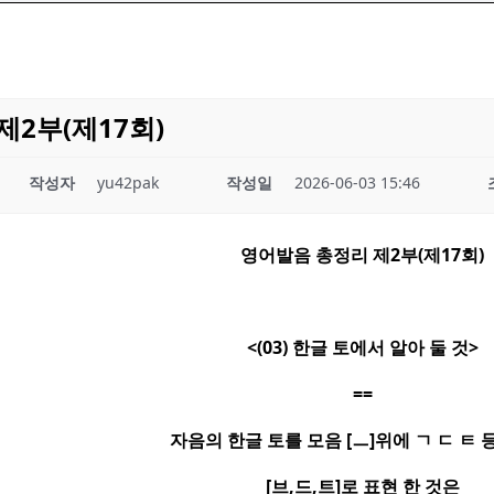
제2부(제17회)
작성자
yu42pak
작성일
2026-06-03 15:46
영어발음 총정리 제
2
부
(
제
17
회
)
<(03)
한글 토에서 알아 둘 것
>
==
자음의 한글 토를 모음
[
ㅡ
]
위에
ㄱ ㄷ ㅌ
[
브
,
드
,
트
]
로 표현 한 것은