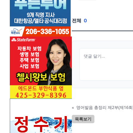
전체
0
«
영어발음 총정리 제2부(제16회
목록보기