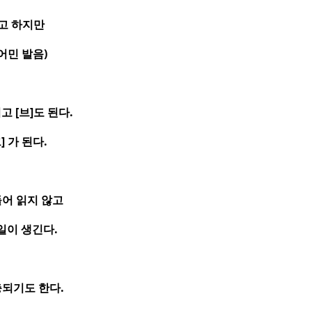
고 하지만
어민 발음
)
되고
[
브
]
도 된다
.
크
]
가 된다
.
들어 읽지 않고
 일이 생긴다
.
충되기도 한다
.