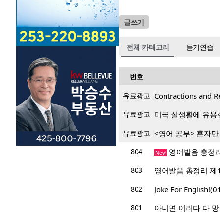
글쓰기
전체 카테고리
듣기연습
번호
유료광고
Contractions and R
유료광고
미국 실생활에 유용
유료광고
<영어 공부> 혼자만
804
영어발음 총정리
New
803
영어발음 총정리 제1
802
Joke For English!(
801
아니면 이러다 다 망