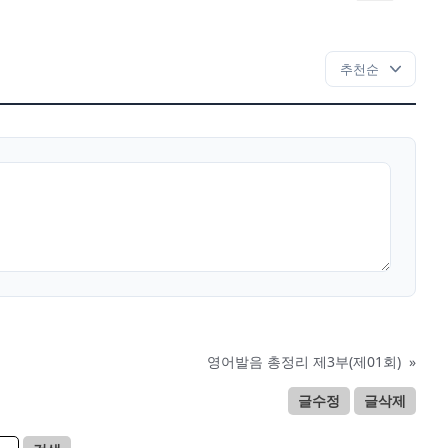
영어발음 총정리 제3부(제01회)
»
글수정
글삭제