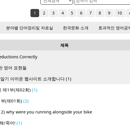
1
2
3
4
5
6
7
8
9
10
분야별 단어정리및 자료실
한국문화 소개
효과적인 영어공
제목
eductions Correctly
한 영어 표현들
 알기 아까운 웹사이트 소개합니다 (1)
 제1부(제02회)
(1)
부(제01회)
(2)
012) why were you running alongside your bike
해/죽어!
(1)