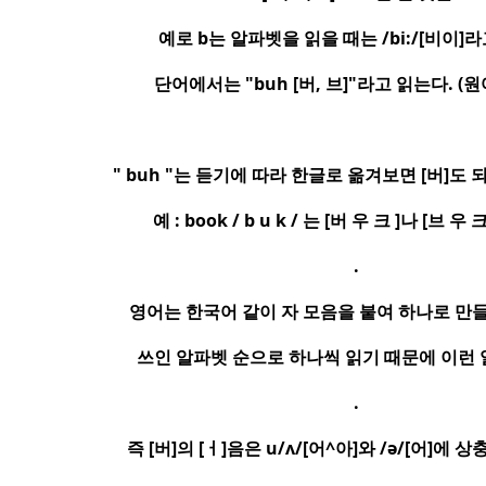
예로
b
는 알파벳을 읽을 때는
/bi:/[
비이
]
라
단어에서는
"buh [
버
,
브
]"
라고 읽는다
. (
원
" buh "
는 듣기에 따라 한글로 옮겨보면
[
버
]
도 
예
: book / b u k /
는
[
버 우 크
]
나
[
브 우 
.
영어는 한국어 같이 자 모음을 붙여 하나로 만
쓰인 알파벳 순으로 하나씩 읽기 때문에 이런
.
즉
[
버
]
의
[
ㅓ
]
음은
u/ʌ/[
어
^
아
]
와
/ə/[
어
]
에 상