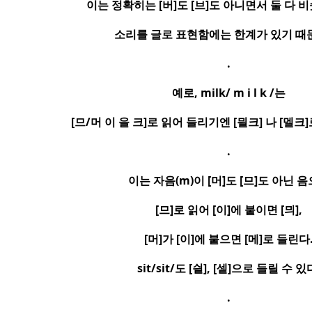
이는 정확히는
[
버
]
도
[
브
]
도 아니면서 둘 다 
소리를 글로 표현함에는 한계가 있기 때
.
예로
, milk/ m i l k /
는
[
므
/
머 이 을 크
]
로 읽어 들리기엔
[
믤크
]
나
[
멜크
]
.
이는 자음
(m)
이
[
머
]
도
[
므
]
도 아닌 음
[
므
]
로 읽어
[
이
]
에 붙이면
[
믜
],
[
머
]
가
[
이
]
에 붙으면
[
메
]
로 들린다
sit/sit/
도
[
싙
], [
셑
]
으로 들릴 수 있
.