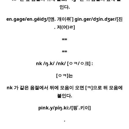
인다
.
en.gage/en.géidʒ/[
앤
.
개이쥐
] gin.ger/dʒín.dʒǝr/[
진
.
저
(
어
)
ㄹ
]
==
==
nk /ŋ.k/ /nk/ [
ㅇㅋ
/
ㅇ
크
] :
[
ㅇㅋ
]
는
nk
가 같은 음절에서 뒤에 모음이 오면
[
ㅋ
]
으로 뒤 모음에
붙인다
.
pink.y/píŋ.ki:/[
핑
.
키이
]
.