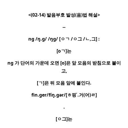
<(02-14)
발음부호 발성
(
음
)
법 해설
>
--
ng /ŋ.g/ /ŋg/ [
ㅇㄱ
/
ㅇ
그
/
ㄴ
,
그
] :
[o
ㄱ
]
는
ng
가 단어의 가운데 오면
[o]
은 앞 모음의 받침으로 붙이
고
,
[
ㄱ
]
은 뒤 모음 앞에 붙인다
.
fin.ger/fíŋ.gər/[
ㅎ
핑
.
거
(
어
)
ㄹ
]
.
[
ㅇ
그
]
는