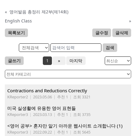
«
영어발음 총정리 제2부(제14회)
English Class
»
목록보기
글수정
글삭제
검색
글쓰기
1
»
마지막
Contractions and Reductions Correctly
KReporter2
|
2023.05.06
|
추천 1
|
조회 3321
미국 실생활에 유용한 영어 표현들
KReporter3
|
2023.03.13
|
추천 1
|
조회 3735
<영어 공부> 혼자만 알기 아까운 웹사이트 소개합니다 (1)
KReporter3
|
2022.09.22
|
추천 1
|
조회 5645