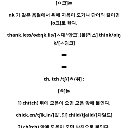
[
ㅇ
크
]
는
nk
가 같은 음절에서 뒤에 자음이 오거나 단어의 끝이면
[o
크
]
로 한다
.
thank.less/ɵæ
ŋk.lis/[
ㅅ
대
^
앙크
.
(
을
)
리스
] think/ɵiŋ
k/[
ㅅ
딩크
]
==
==
ch, tch /tʃ/[
ㅊ
/
취
] :
[
ㅊ
]
는
1) ch(tch)
뒤에 모음이 오면 모음 앞에 붙인다
.
chick.en/tʃík.in/[
칰
.
인
] child/tʃaild/[
차일드
]
2) ch(tch)
앞에 모음이 오면 받침으로 붙인다
.