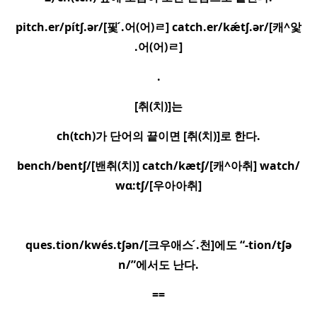
pitch.er/pítʃ.ər/[
핓
.
어
(
어
)
ㄹ
] catch.er/kæ
tʃ.ər/[
캐
^
앛
.
어
(
어
)
ㄹ
]
.
[
취
(
치
)]
는
ch(tch)
가 단어의 끝이면
[
취
(
치
)]
로 한다
.
bench/bentʃ/[
밴취
(
치
)] catch/kætʃ/[
캐
^
아취
] watch/
wɑ:tʃ/[
우아아취
]
ques.tion/kwe
s.tʃən/[
크우애스
.
천
]
에도
“-tion/tʃə
n/”
에서도 난다
.
==