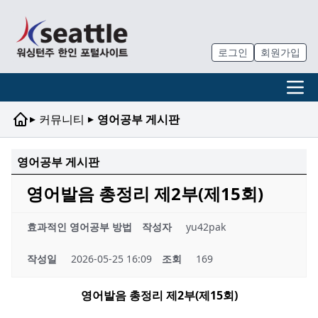
로그인
회원가입
▸
▸
커뮤니티
영어공부 게시판
영어공부 게시판
영어발음 총정리 제2부(제15회)
효과적인 영어공부 방법
작성자
yu42pak
작성일
2026-05-25 16:09
조회
169
영어발음 총정리 제
2
부
(
제
15
회
)