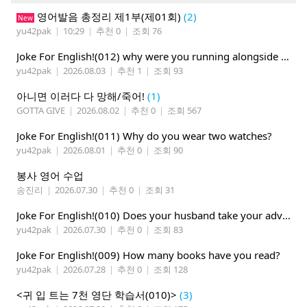
영어발음 총정리 제1부(제01회)
(2)
New
yu42pak
|
10:29
|
추천 0
|
조회 76
Joke For English!(012) why were you running alongside your bike
yu42pak
|
2026.08.03
|
추천 1
|
조회 93
아니면 이러다 다 망해/죽어!
(1)
GOTTA GIVE
|
2026.08.02
|
추천 0
|
조회 567
Joke For English!(011) Why do you wear two watches?
yu42pak
|
2026.08.01
|
추천 0
|
조회 90
봉사 영어 수업
송진리
|
2026.07.30
|
추천 0
|
조회 31
Joke For English!(010) Does your husband take your advice ?
yu42pak
|
2026.07.30
|
추천 0
|
조회 83
Joke For English!(009) How many books have you read?
yu42pak
|
2026.07.28
|
추천 0
|
조회 128
<귀 입 트는 7천 영단 학습서(010)>
(3)