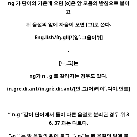
ng
가 단어의 가운데 오면
[o]
은 앞 모음의 받침으로 붙이
고
,
뒤 음절의 앞에 자음이 오면
[
그
]
로 쓴다
.
Eng.lish/íŋ.gliʃ/[
잉
.
그을이쒸
]
.
[
ㄴ
,
그
]
는
ng
가
n . g
로 갈라지는 경우도 있다
.
in.gre.di.ant/in.gri
:.di:.ənt/[
인
.
그
(
어
)
리이
.
디이
.
언트
]
“-n.g-”
같이 단어에서 둘이 다른 음절로 분리된 경우 위
3
6, 37
과는 다르다
.
“-n.”
는 앞 음절의 뒤에 붙고
, “-.g-”
는 뒤 음절의 앞에 붙