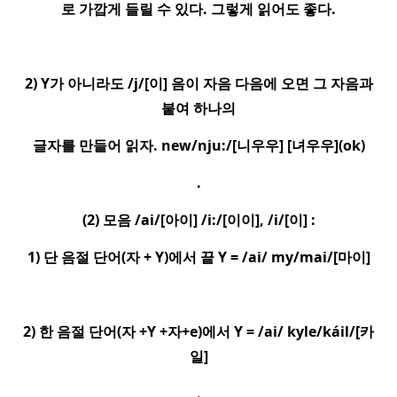
로 가깝게 들릴 수 있다
.
그렇게 읽어도 좋다
.
2) Y
가 아니라도
/j/[
이
]
음이 자음 다음에 오면 그 자음과
붙여 하나의
글자를 만들어 읽자
. new/nju:/[
니우우
] [
녀우우
](ok)
.
(2)
모음
/ai/[
아이
] /i:/[
이이
], /i/[
이
] :
1)
단 음절 단어
(
자
+ Y)
에서 끝
Y = /ai/ my/mai/[
마이
]
2)
한 음절 단어
(
자
+Y +
자
+e)
에서
Y = /ai/ kyle/ka
il/[
카
일
]
.