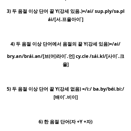
3)
두 음절 이상 단어 끝
Y(
강세 있음
.)=/ai/ sup.ply/sə.pl
a
i/[
서
.
프을아이
]
4)
두 음절 이상 단어에서 음절의 끝
Y(
강세 있음
)=/ai/
bry.an/bra
i.ən/[
브
(
어
)
라이
.
언
] cy.cle /sái.kl/[
사이
.
크
을
]
5)
두 음절 이상 단어 끝
Y(
강세 없음
) =/i:/ ba.by/be
i.bi:/
[
배이
.
비이
]
6)
한 음절 단어
(
자
+Y +
자
)