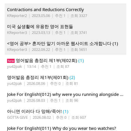
Contractions and Reductions Correctly
KReporter2
|
2023.05.06
|
추천 1
|
조회 3327
미국 실생활에 유용한 영어 표현들
KReporter3
|
2023.03.13
|
추천 1
|
조회 3741
<영어 공부> 혼자만 알기 아까운 웹사이트 소개합니다 (1)
KReporter3
|
2022.09.22
|
추천 1
|
조회 5651
영어발음 총정리 제1부(제02회)
(1)
New
yu42pak
|
13:14
|
추천 1
|
조회 87
영어발음 총정리 제1부(제01회)
(2)
yu42pak
|
2026.08.06
|
추천 0
|
조회 81
Joke For English!(012) why were you running alongside your bike
yu42pak
|
2026.08.03
|
추천 1
|
조회 96
아니면 이러다 다 망해/죽어!
(1)
GOTTA GIVE
|
2026.08.02
|
추천 0
|
조회 607
Joke For English!(011) Why do you wear two watches?