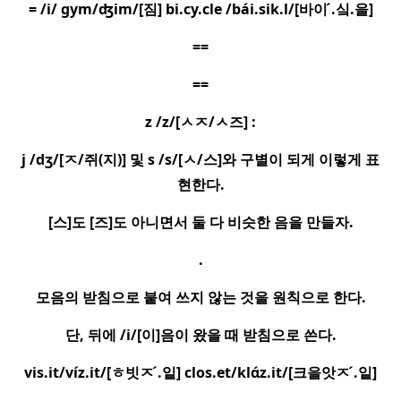
= /i/ gym/ʤim/[
짐
] bi.cy.cle /bái.sik.l/[
바이
.
싴
.
을
]
==
==
z /z/[
ㅅㅈ
/
ㅅ
즈
] :
j /dʒ/[
ㅈ
/
쥐
(
지
)]
및
s /s/[
ㅅ
/
스
]
와 구별이 되게 이렇게 표
현한다
.
[
스
]
도
[
즈
]
도 아니면서 둘 다 비슷한 음을 만들자
.
.
모음의 받침으로 붙여 쓰지 않는 것을 원칙으로 한다
.
단
,
뒤에
/i/[
이
]
음이 왔을 때 받침으로 쓴다
.
vis.it/víz.it/[
ㅎ
빗
ㅈ ́
.
잍
] clos.et/klɑ
z.it/[
크을앗
ㅈ ́
.
잍
]