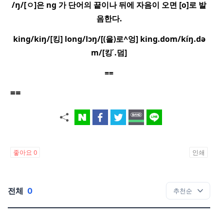
/ŋ/[
ㅇ
]
은
ng
가 단어의 끝이나 뒤에 자음이 오면
[o]
로 발
음한다
.
king/kiŋ/[
킹
] long/lɔŋ/[
(
을
)
로
^
엉
] king.dom/ki
ŋ.də
m/[
킹
.
덤
]
==
==
좋아요
0
인쇄
전체
0