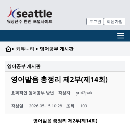
로그인
회원가입
▸
▸
커뮤니티
영어공부 게시판
영어공부 게시판
영어발음 총정리 제2부(제14회)
효과적인 영어공부 방법
작성자
yu42pak
작성일
2026-05-15 10:28
조회
109
영어발음 총정리 제
2
부
(
제
14
회
)