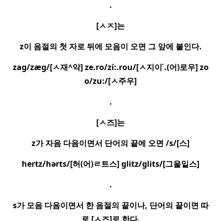
.
[
ㅅㅈ
]
는
z
이 음절의 첫 자로 뒤에 모음이 오면 그 앞에 붙인다
.
zag/zæg/[
ㅅ
재
^
악
] ze.ro/zí:.rou/[
ㅅ
지이
.
(
어
)
로우
] zo
o/zu:/[
ㅅ
주우
]
.
[
ㅅ
즈
]
는
z
가 자음 다음이면서 단어의 끝에 오면
/s/[
스
]
hertz/hərts/[
허
(
어
)
ㄹ
트스
] glitz/glits/[
그을잍스
]
.
s
가 모음 다음이면서 한 음절의 끝이나
,
단어의 끝이면 따
로
[
ㅅ
즈
]
로 한다
.