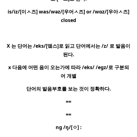
is/iz/[
이
ㅅ
즈
] was/wəz/[
우어
ㅅ
즈
] or /wɑz/[
우아
ㅅ
즈
]
closed
X
는 단어는
/eks/[
앸스
]
로 읽고 단어에서는
/z/
로 발음이
된다
.
x
다음에 어떤 음이 오는가에 따라
/eks/ /egz/
로 구분되
어 개별
단어의 발음부호를 보는 것이 정확하다
.
==
==
ng /ŋ/[
ㅇ
] :