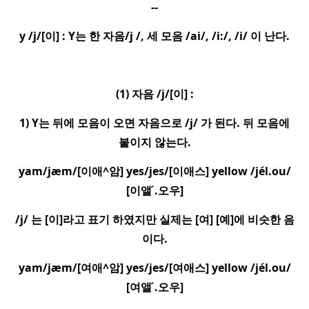
--
y /j/[
이
] : Y
는 한 자음
/j /,
세 모음
/ai/, /i:/, /i/
이 난다
.
(1)
자음
/j/[
이
] :
1) Y
는 뒤에 모음이 오면 자음으로
/j/
가 된다
.
뒤 모음에
붙이지 않는다
.
yam/jæm/[
이애
^
암
] yes/jes/[
이애스
] yellow /je
l.ou/
[
이앨
.
오우
]
/j/
는
[
이
]
라고 표기 하였지만 실제는
[
여
] [
예
]
에 비슷한 음
이다
.
yam/jæm/[
여애
^
암
] yes/jes/[
여애스
] yellow /je
l.ou/
[
여앨
.
오우
]