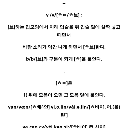
--
v /v/[
ㅎㅂ
/
ㅎ
브
] :
[
브
]
하는 입모양에서 아래 입술을 위 입술 밑에 살짝 넣고
때면서
바람 소리가 약간 나게 하면서
[
ㅎ
브
]
한다
.
b/b/[
브
]
와 구분이 되게
[
ㅎ
]
을 붙인다
.
.
[
ㅎㅂ
]
은
1)
뒤에 모음이 오면 그 모음 앞에 붙인다
.
van/væn/[
ㅎ
배
^
안
] vi.o.lin/va
i.ə.lín/[
ㅎ
바이
.
어
.(
을
)
린
]
va.can.cy/ve
i.kən.si:/[
ㅎ
배이
.
컨
.
시이
]