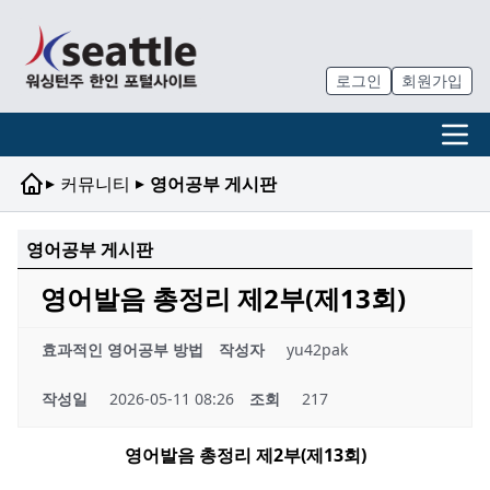
로그인
회원가입
▸
▸
커뮤니티
영어공부 게시판
영어공부 게시판
영어발음 총정리 제2부(제13회)
효과적인 영어공부 방법
작성자
yu42pak
작성일
2026-05-11 08:26
조회
217
영어발음 총정리 제
2
부
(
제
13
회
)