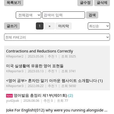
목록보기
글수정
글삭제
검색
글쓰기
1
»
마지막
Contractions and Reductions Correctly
KReporter2
|
2023.05.06
|
추천 1
|
조회 3325
미국 실생활에 유용한 영어 표현들
KReporter3
|
2023.03.13
|
추천 1
|
조회 3741
<영어 공부> 혼자만 알기 아까운 웹사이트 소개합니다 (1)
KReporter3
|
2022.09.22
|
추천 1
|
조회 5650
영어발음 총정리 제1부(제01회)
(2)
New
yu42pak
|
2026.08.06
|
추천 0
|
조회 77
Joke For English!(012) why were you running alongside your bike