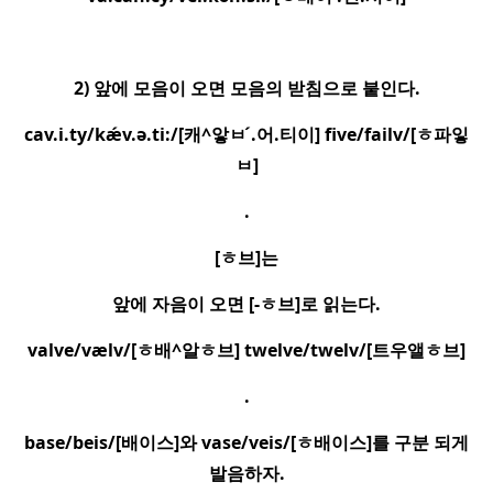
2)
앞에 모음이 오면 모음의 받침으로 붙인다
.
cav.i.ty/kæ
v.ə.ti:/[
캐
^
앟
ㅂ ́
.
어
.
티이
] five/failv/[
ㅎ
파잏
ㅂ
]
.
[
ㅎ
브
]
는
앞에 자음이 오면
[-
ㅎ
브
]
로 읽는다
.
valve/vælv/[
ㅎ
배
^
알
ㅎ
브
] twelve/twelv/[
트우앨
ㅎ
브
]
.
base/beis/[
배이스
]
와
vase/veis/[
ㅎ
배이스
]
를 구분 되게
발음하자
.