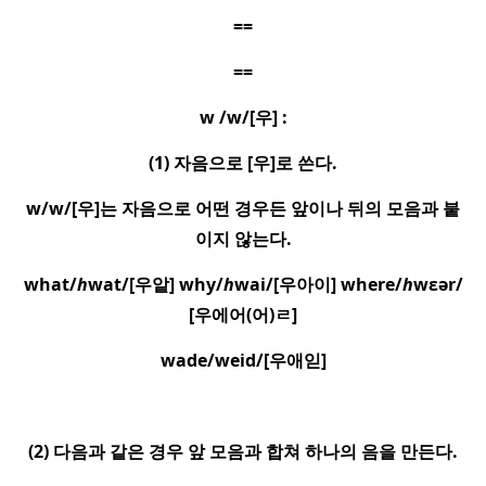
==
==
w /w/[
우
] :
(1)
자음으로
[
우
]
로 쓴다
.
w/w/[
우
]
는 자음으로 어떤 경우든 앞이나 뒤의 모음과 붙
이지 않는다
.
what/
h
wat/[
우앝
] why/
h
wai/[
우아이
] where/
h
wɛər/
[
우에어
(
어
)
ㄹ
]
wade/weid/[
우애읻
]
(2)
다음과 같은 경우 앞 모음과 합쳐 하나의 음을 만든다
.