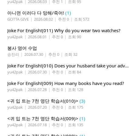
yu42pak
|
2026.08.03
|
추천 1
|
조회 95
아니면 이러다 다 망해/죽어!
(1)
GOTTA GIVE
|
2026.08.02
|
추천 0
|
조회 572
Joke For English!(011) Why do you wear two watches?
yu42pak
|
2026.08.01
|
추천 0
|
조회 90
봉사 영어 수업
송진리
|
2026.07.30
|
추천 0
|
조회 32
Joke For English!(010) Does your husband take your advice ?
yu42pak
|
2026.07.30
|
추천 0
|
조회 84
Joke For English!(009) How many books have you read?
yu42pak
|
2026.07.28
|
추천 0
|
조회 128
<귀 입 트는 7천 영단 학습서(010)>
(3)
yu42pak
|
2026.07.20
|
추천 0
|
조회 175
<귀 입 트는 7천 영단 학습서(009)>
(1)
yu42pak
|
2026.07.18
|
추천 0
|
조회 135