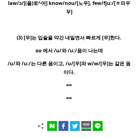
law/ɔ/[
(
을
)
로
^
어
] know/nou/[
노우
], few/fju:/[
ㅎ
피우
우
]
(3) [
우
]
는 입술을 약간 내밀면서 빠르게
[
우
]
한다
.
oo
에서
/u/
와
/u:/
음이 나는데
/u/
와
/u:/
는 다른 음이고
, /u/[
우
]
와
w/w/[
우
]
는 같은 음
이다
.
==
==