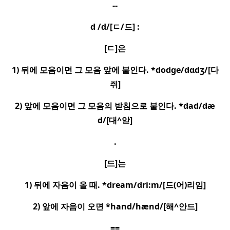
--
d /d/[
ㄷ
/
드
] :
[
ㄷ
]
은
1)
뒤에 모음이면 그 모음 앞에 붙인다
. *dodge/dɑdʒ/[
다
쥐
]
2)
앞에 모음이면 그 모음의 받침으로 붙인다
. *dad/dæ
d/[
대
^
앋
]
.
[
드
]
는
1)
뒤에 자음이 올 때
. *dream/dri:m/[
드
(
어
)
리임
]
2)
앞에 자음이 오면
*hand/hænd/[
해
^
안드
]
==