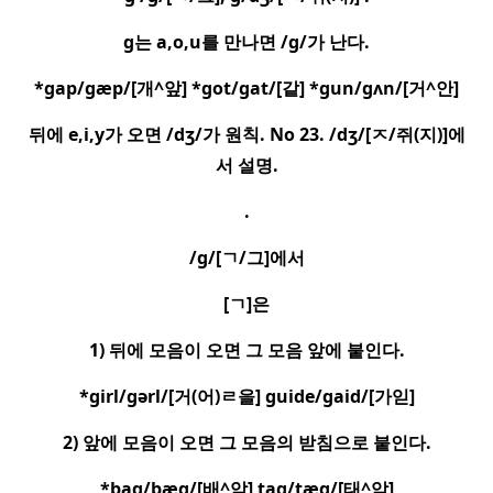
g
는
a,o,u
를 만나면
/g/
가 난다
.
*gap/gæp/[
개
^
앞
] *got/gat/[
같
] *gun/gʌn/[
거
^
안
]
뒤에
e,i,y
가 오면
/dʒ/
가 원칙
. No 23. /dʒ/[
ㅈ
/
쥐
(
지
)]
에
서 설명
.
.
/g/[
ㄱ
/
그
]
에서
[
ㄱ
]
은
1)
뒤에 모음이 오면 그 모음 앞에 붙인다
.
*girl/gərl/[
거
(
어
)
ㄹ
을
] guide/gaid/[
가읻
]
2)
앞에 모음이 오면 그 모음의 받침으로 붙인다
.
*bag/bæg/[
배
^
악
] tag/tæg/[
태
^
악
]