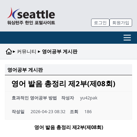
로그인
회원가입
▸
▸
커뮤니티
영어공부 게시판
영어공부 게시판
영어 발음 총정리 제2부(제08회)
효과적인 영어공부 방법
작성자
yu42pak
작성일
2026-04-23 08:32
조회
186
영어 발음 총정리 제
2
부
(
제
08
회
)