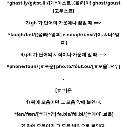
*ghast.ly/gǽst.li:/[
개
^
아스트
.
(
을
)
리이
] ghost/goust
[
고우스트
]
2) gh
가 단어의 가운데나 끝일 때
==>
*laugh/læf/[
(
을
)
래
^
앟
ㅍ
] e.nough/i.nʌ
f/[
이
.
ㅎ
너
^
앟
ㅍ ́
]
3) ph
가 단어의 시작이나 가운데 일 때
==>
*phone/foun/[
ㅎ
포운
] pho.to/fo
ut.ou/[
ㅎ
포웉
.
오우
]
.
[
ㅎㅍ
]
은
1)
뒤에 모음이면 그 모음 앞에 붙인다
.
*fan/fæn/[
ㅎ
패
^
안
] fa.ble/fe
i.bl/[
ㅎ
패이
.
브을
]
2)
앞에 모음이면 그 모음 받침으로 붙인다
.