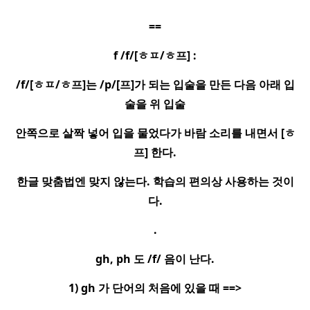
==
f /f/[
ㅎㅍ
/
ㅎ
프
] :
/f/[
ㅎㅍ
/
ㅎ
프
]
는
/p/[
프
]
가 되는 입술을 만든 다음 아래 입
술을 위 입술
안쪽으로 살짝 넣어 입을 물었다가 바람 소리를 내면서
[
ㅎ
프
]
한다
.
한글 맞춤법엔 맞지 않는다
.
학습의 편의상 사용하는 것이
다
.
.
gh, ph
도
/f/
음이 난다
.
1) gh
가 단어의 처음에 있을 때
==>