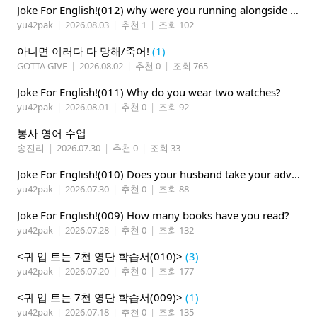
Joke For English!(012) why were you running alongside your bike
yu42pak
|
2026.08.03
|
추천 1
|
조회 102
아니면 이러다 다 망해/죽어!
(1)
GOTTA GIVE
|
2026.08.02
|
추천 0
|
조회 765
Joke For English!(011) Why do you wear two watches?
yu42pak
|
2026.08.01
|
추천 0
|
조회 92
봉사 영어 수업
송진리
|
2026.07.30
|
추천 0
|
조회 33
Joke For English!(010) Does your husband take your advice ?
yu42pak
|
2026.07.30
|
추천 0
|
조회 88
Joke For English!(009) How many books have you read?
yu42pak
|
2026.07.28
|
추천 0
|
조회 132
<귀 입 트는 7천 영단 학습서(010)>
(3)
yu42pak
|
2026.07.20
|
추천 0
|
조회 177
<귀 입 트는 7천 영단 학습서(009)>
(1)
yu42pak
|
2026.07.18
|
추천 0
|
조회 135