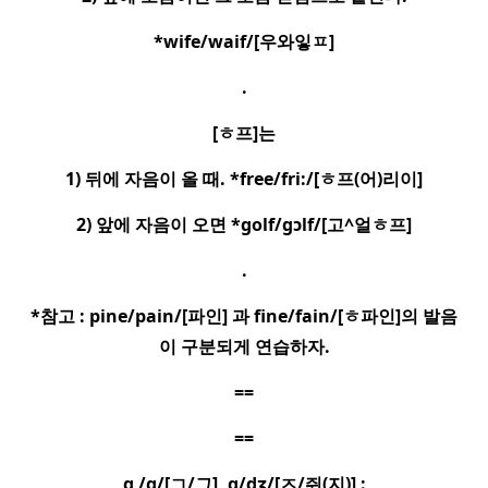
*wife/waif/[
우와잏
ㅍ
]
.
[
ㅎ
프
]
는
1)
뒤에 자음이 올 때
. *free/fri:/[
ㅎ
프
(
어
)
리이
]
2)
앞에 자음이 오면
*golf/gɔlf/[
고
^
얼
ㅎ
프
]
.
*
참고
: pine/pain/[
파인
]
과
fine/fain/[
ㅎ
파인
]
의 발음
이 구분되게 연습하자
.
==
==
g /g/[
ㄱ
/
그
], g/dʒ/[
ㅈ
/
쥐
(
지
)] :