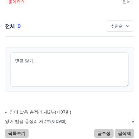
좋아요
0
인쇄
전체
0
«
영어 발음 총정리 제2부(제07회)
영어 발음 총정리 제2부(제09회)
»
목록보기
글수정
글삭제