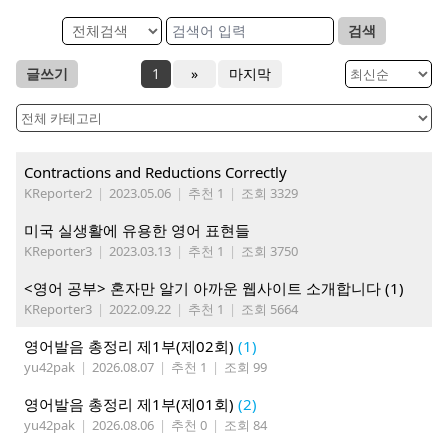
검색
글쓰기
1
»
마지막
Contractions and Reductions Correctly
KReporter2
|
2023.05.06
|
추천 1
|
조회 3329
미국 실생활에 유용한 영어 표현들
KReporter3
|
2023.03.13
|
추천 1
|
조회 3750
<영어 공부> 혼자만 알기 아까운 웹사이트 소개합니다 (1)
KReporter3
|
2022.09.22
|
추천 1
|
조회 5664
영어발음 총정리 제1부(제02회)
(1)
yu42pak
|
2026.08.07
|
추천 1
|
조회 99
영어발음 총정리 제1부(제01회)
(2)
yu42pak
|
2026.08.06
|
추천 0
|
조회 84