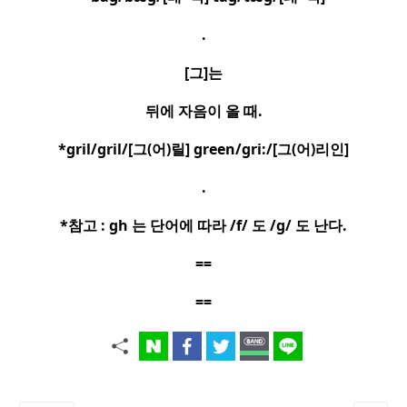
.
[
그
]
는
뒤에 자음이 올 때
.
*gril/gril/[
그
(
어
)
릴
] green/gri:/[
그
(
어
)
리인
]
.
*
참고
: gh
는 단어에 따라
/f/
도
/g/
도 난다
.
==
==