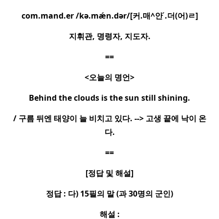
com.mand.er /kə.mæ
n.dər/[
커
.
매
^
안
.
더
(
어
)
ㄹ
]
지휘관
,
명령자
,
지도자
.
==
<
오늘의 명언
>
Behind the clouds is the sun still shining.
/
구름 뒤엔 태양이 늘 비치고 있다
. -->
고생 끝에 낙이 온
다
.
==
[
정답 및 해설
]
정답
:
다
) 15
필의 말
(
과
30
명의 군인
)
해설
: