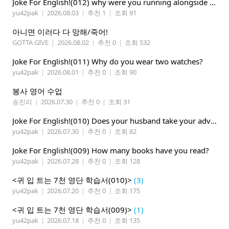
Joke For English!(012) why were you running alongside your bike
yu42pak
|
2026.08.03
|
추천 1
|
조회 91
아니면 이러다 다 망해/죽어!
GOTTA GIVE
|
2026.08.02
|
추천 0
|
조회 532
Joke For English!(011) Why do you wear two watches?
yu42pak
|
2026.08.01
|
추천 0
|
조회 90
봉사 영어 수업
송진리
|
2026.07.30
|
추천 0
|
조회 31
Joke For English!(010) Does your husband take your advice ?
yu42pak
|
2026.07.30
|
추천 0
|
조회 82
Joke For English!(009) How many books have you read?
yu42pak
|
2026.07.28
|
추천 0
|
조회 128
<귀 입 트는 7천 영단 학습서(010)>
(3)
yu42pak
|
2026.07.20
|
추천 0
|
조회 175
<귀 입 트는 7천 영단 학습서(009)>
(1)
yu42pak
|
2026.07.18
|
추천 0
|
조회 135