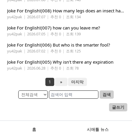
Joke For English!(008) How many legs does an insect have?
yu42pak
|
2026.07.07
|
추천 0
|
조회 134
Joke For English!(007) how can you leave me?
yu42pak
|
2026.07.05
|
추천 0
|
조회 139
Joke For English!(006) But who is the smarter fool?
yu42pak
|
2026.07.02
|
추천 0
|
조회 125
Joke For English!(005) Why isn't there any expiration
yu42pak
|
2026.06.28
|
추천 0
|
조회 78
1
»
마지막
검색
글쓰기
홈
시애틀 뉴스