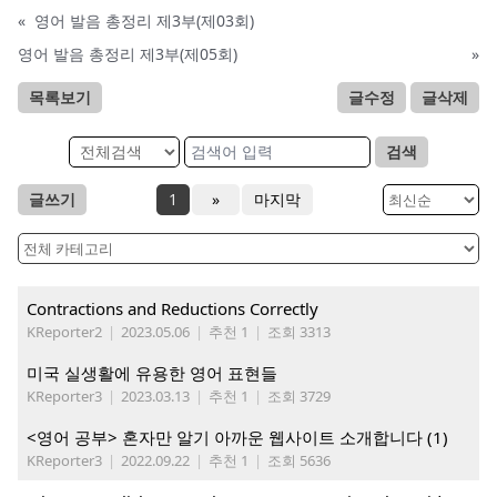
«
영어 발음 총정리 제3부(제03회)
영어 발음 총정리 제3부(제05회)
»
목록보기
글수정
글삭제
검색
글쓰기
1
»
마지막
Contractions and Reductions Correctly
KReporter2
|
2023.05.06
|
추천 1
|
조회 3313
미국 실생활에 유용한 영어 표현들
KReporter3
|
2023.03.13
|
추천 1
|
조회 3729
<영어 공부> 혼자만 알기 아까운 웹사이트 소개합니다 (1)
KReporter3
|
2022.09.22
|
추천 1
|
조회 5636