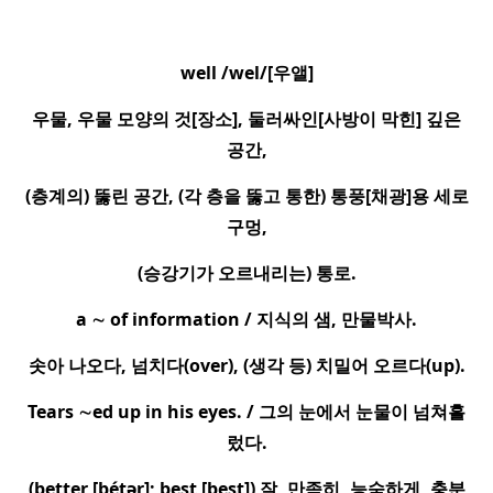
well /wel/[
우앨
]
우물
,
우물 모양의 것
[
장소
],
둘러싸인
[
사방이 막힌
]
깊은
공간
,
(
층계의
)
뚫린 공간
, (
각 층을 뚫고 통한
)
통풍
[
채광
]
용 세로
구멍
,
(
승강기가 오르내리는
)
통로
.
a
∼
of information /
지식의 샘
,
만물박사
.
솟아 나오다
,
넘치다
(over), (
생각 등
)
치밀어 오르다
(up).
Tears
∼
ed up in his eyes. /
그의 눈에서 눈물이 넘쳐흘
렀다
.
(better [be
tər]; best [best])
잘
,
만족히
,
능숙하게
,
충분