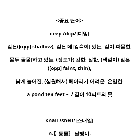
==
<
중요 단어
>
deep /di:p/[
디잎
]
깊은
([opp] shallow),
깊은 데
[
깊숙이
]
있는
,
깊이 파묻힌
,
몰두
[
골몰
]
하고 있는
, (
정도가
)
강한
,
심한
, (
색깔이
)
짙은
([opp] faint, thin),
낮게 늘어진
, (
심원해서
)
헤아리기 어려운
,
은밀한
.
a pond ten feet
∼
/
깊이
10
피트의 못
snail /sneil/[
스내일
]
n.
〖
동물
〗
달팽이
.