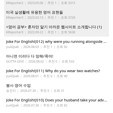
KReporter2
|
2023.05.06
|
추천 1
|
조회 3315
미국 실생활에 유용한 영어 표현들
KReporter3
|
2023.03.13
|
추천 1
|
조회 3729
<영어 공부> 혼자만 알기 아까운 웹사이트 소개합니다 (1)
KReporter3
|
2022.09.22
|
추천 1
|
조회 5638
Joke For English!(012) why were you running alongside your bike
yu42pak
|
2026.08.03
|
추천 1
|
조회 92
아니면 이러다 다 망해/죽어!
GOTTA GIVE
|
2026.08.02
|
추천 0
|
조회 533
Joke For English!(011) Why do you wear two watches?
yu42pak
|
2026.08.01
|
추천 0
|
조회 90
봉사 영어 수업
송진리
|
2026.07.30
|
추천 0
|
조회 31
Joke For English!(010) Does your husband take your advice ?
yu42pak
|
2026.07.30
|
추천 0
|
조회 82