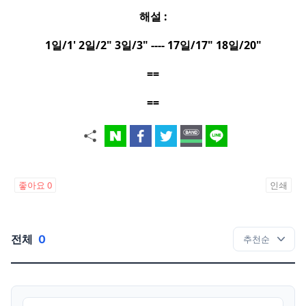
해설
:
1
일
/1' 2
일
/2" 3
일
/3" ---- 17
일
/17" 18
일
/20"
==
==
좋아요
0
인쇄
전체
0