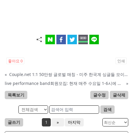
좋아요
0
인쇄
«
Couple.net 1:1 50만쌍 글로벌 매칭 - 미주 한국계 싱글들 모이세요
live performance band회원모집: 현재 매주 수요일 1-6시에 전문 음악 Studio에서 활동중인 진짜 악기를 다루는 밴드입니다.
»
목록보기
글수정
글삭제
검색
글쓰기
1
»
마지막