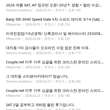
2026 여름 SAT, AP 정규반 오픈! 20년↑ 경험 + 절반 수강료 (얼리버드 5%할인)
Stevens Academy
|
2026.03.10
|
추천 0
|
조회 163
Banji 5th 3040 Speed Date 5차 스피드 데이트 3/14 (Sat) 5-8PM
KReporter
|
2026.03.10
|
추천 0
|
조회 218
미국친정맘/15년경력/ 산후관리사 및 베이비시터 2533580937 mom1004usa.com / 미주전지역파견업무
KReporter
|
2026.03.06
|
추천 0
|
조회 235
대치동 1타 강사들이 오프라인 수업 접은 진짜 이유.
Stevens Academy
|
2026.03.05
|
추천 0
|
조회 173
Couple.net 미주 거주 싱글을 위한 크리스챤 온라인 스피드데이트
KReporter
|
2026.03.04
|
추천 0
|
조회 236
그 대치동 스티븐아카데미?? 맞습니다.
Stevens Academy
|
2026.02.27
|
추천 0
|
조회 200
Couple.net 미주 거주 싱글을 위한 크리스챤 온라인 스피드데이트
KReporter
|
2026.02.25
|
추천 0
|
조회 198
SAT 2달 공부하고 300점 올린 후기입니다.
Stevens Academy
|
2026.02.23
|
추천 0
|
조회 266