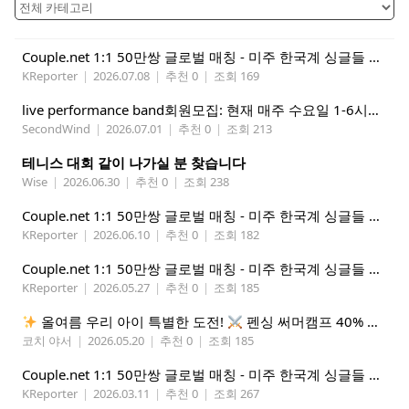
Couple.net 1:1 50만쌍 글로벌 매칭 - 미주 한국계 싱글들 모이세요
KReporter
|
2026.07.08
|
추천 0
|
조회 169
live performance band회원모집: 현재 매주 수요일 1-6시에 전문 음악 Studio에서 활동중인 진짜 악기를 다루는 밴드입니다.
SecondWind
|
2026.07.01
|
추천 0
|
조회 213
테니스 대회 같이 나가실 분 찾습니다
Wise
|
2026.06.30
|
추천 0
|
조회 238
Couple.net 1:1 50만쌍 글로벌 매칭 - 미주 한국계 싱글들 모이세요
KReporter
|
2026.06.10
|
추천 0
|
조회 182
Couple.net 1:1 50만쌍 글로벌 매칭 - 미주 한국계 싱글들 모이세요
KReporter
|
2026.05.27
|
추천 0
|
조회 185
올여름 우리 아이 특별한 도전!
펜싱 써머캠프 40% 선착순 할인
코치 야서
|
2026.05.20
|
추천 0
|
조회 185
Couple.net 1:1 50만쌍 글로벌 매칭 - 미주 한국계 싱글들 모이세요
KReporter
|
2026.03.11
|
추천 0
|
조회 267