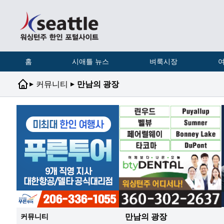
홈
시애틀 뉴스
벼룩시장
여
▸
▸
커뮤니티
만남의 광장
만남의 광장
커뮤니티