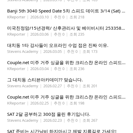
Banji 5th 3040 Speed Date 5차 스피드 데이트 3/14 (Sat) 5-8PM
KReporter
|
2026.03.10
|
추천 0
|
조회 218
미국친정맘/15년경력/ 산후관리사 및 베이비시터 2533580937 mom1004usa.com / 미주전지역파견업무
KReporter
|
2026.03.06
|
추천 0
|
조회 235
대치동 1타 강사들이 오프라인 수업 접은 진짜 이유.
Stevens Academy
|
2026.03.05
|
추천 0
|
조회 173
Couple.net 미주 거주 싱글을 위한 크리스챤 온라인 스피드데이트
KReporter
|
2026.03.04
|
추천 0
|
조회 236
그 대치동 스티븐아카데미?? 맞습니다.
Stevens Academy
|
2026.02.27
|
추천 0
|
조회 201
Couple.net 미주 거주 싱글을 위한 크리스챤 온라인 스피드데이트
KReporter
|
2026.02.25
|
추천 0
|
조회 198
SAT 2달 공부하고 300점 올린 후기입니다.
Stevens Academy
|
2026.02.23
|
추천 0
|
조회 267
SAT 준비는 시간낭비 하지마시고 제발 지름길로 가세요!