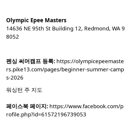
Olympic Epee Masters
14636 NE 95th St Building 12, Redmond, WA 9
8052
펜싱 써머캠프 등록
:
https://olympicepeemaste
rs.pike13.com/pages/beginner-summer-camp
s-2026
워싱턴 주 지도
페이스북 페이지:
https://www.facebook.com/p
rofile.php?id=61572196739053