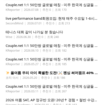
Couple.net 1:1 50만쌍 글로벌 매칭 - 미주 한국계 싱글들 모이세요
KReporter
|
2026.07.08
|
추천 0
|
조회 170
live performance band회원모집: 현재 매주 수요일 1-6시에 전문 음악 Studio에서 활동중인 진짜 악기를 다루는 밴드입니다.
SecondWind
|
2026.07.01
|
추천 0
|
조회 213
테니스 대회 같이 나가실 분 찾습니다
Wise
|
2026.06.30
|
추천 0
|
조회 240
Couple.net 1:1 50만쌍 글로벌 매칭 - 미주 한국계 싱글들 모이세요
KReporter
|
2026.06.10
|
추천 0
|
조회 182
Couple.net 1:1 50만쌍 글로벌 매칭 - 미주 한국계 싱글들 모이세요
KReporter
|
2026.05.27
|
추천 0
|
조회 185
올여름 우리 아이 특별한 도전!
펜싱 써머캠프 40% 선착순 할인
코치 야서
|
2026.05.20
|
추천 0
|
조회 186
Couple.net 1:1 50만쌍 글로벌 매칭 - 미주 한국계 싱글들 모이세요
KReporter
|
2026.03.11
|
추천 0
|
조회 267
2026 여름 SAT, AP 정규반 오픈! 20년↑ 경험 + 절반 수강료 (얼리버드 5%할인)
Stevens Academy
|
2026.03.10
|
추천 0
|
조회 163