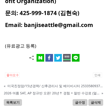
ofit Organization)
문의
: 425-999-1874 (
김현숙
)
Email:
banjiseattle@gmail.com
(유료광고 등록)
좋아요
0
인쇄
«
미국친정맘/15년경력/ 산후관리사 및 베이비시터 2533580937 mom1004usa.com / 미주전지역파견업무
2026 여름 SAT, AP 정규반 오픈! 20년↑ 경험 + 절반 수강료 (얼리버드 5%할인)
»
목록보기
글수정
글삭제