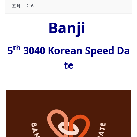
조회
216
Banji
th
5
3040 Korean Speed Da
te