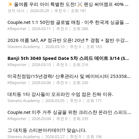
올여름 우리 아이 특별한 도전!
펜싱 써머캠프 40% 선착순 할인
코치 야서
|
2026.05.20
|
추천 0
|
조회 181
Couple.net 1:1 50만쌍 글로벌 매칭 - 미주 한국계 싱글들 모이세요
KReporter
|
2026.03.11
|
추천 0
|
조회 266
2026 여름 SAT, AP 정규반 오픈! 20년↑ 경험 + 절반 수강료 (얼리버드 5%할인)
Stevens Academy
|
2026.03.10
|
추천 0
|
조회 163
Banji 5th 3040 Speed Date 5차 스피드 데이트 3/14 (Sat) 5-8PM
KReporter
|
2026.03.10
|
추천 0
|
조회 216
미국친정맘/15년경력/ 산후관리사 및 베이비시터 2533580937 mom1004usa.com / 미주전지역파견업무
KReporter
|
2026.03.06
|
추천 0
|
조회 230
대치동 1타 강사들이 오프라인 수업 접은 진짜 이유.
Stevens Academy
|
2026.03.05
|
추천 0
|
조회 171
Couple.net 미주 거주 싱글을 위한 크리스챤 온라인 스피드데이트
KReporter
|
2026.03.04
|
추천 0
|
조회 235
그 대치동 스티븐아카데미?? 맞습니다.
Stevens Academy
|
2026.02.27
|
추천 0
|
조회 196