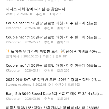
테니스 대회 같이 나가실 분 찾습니다
Wise
|
2026.06.30
|
추천 0
|
조회 232
Couple.net 1:1 50만쌍 글로벌 매칭 - 미주 한국계 싱글들 모이세요
KReporter
|
2026.06.10
|
추천 0
|
조회 181
Couple.net 1:1 50만쌍 글로벌 매칭 - 미주 한국계 싱글들 모이세요
KReporter
|
2026.05.27
|
추천 0
|
조회 183
올여름 우리 아이 특별한 도전!
펜싱 써머캠프 40% 선착순 할인
코치 야서
|
2026.05.20
|
추천 0
|
조회 181
Couple.net 1:1 50만쌍 글로벌 매칭 - 미주 한국계 싱글들 모이세요
KReporter
|
2026.03.11
|
추천 0
|
조회 266
2026 여름 SAT, AP 정규반 오픈! 20년↑ 경험 + 절반 수강료 (얼리버드 5%할인)
Stevens Academy
|
2026.03.10
|
추천 0
|
조회 163
Banji 5th 3040 Speed Date 5차 스피드 데이트 3/14 (Sat) 5-8PM
KReporter
|
2026.03.10
|
추천 0
|
조회 216
미국친정맘/15년경력/ 산후관리사 및 베이비시터 2533580937 mom1004usa.com / 미주전지역파견업무