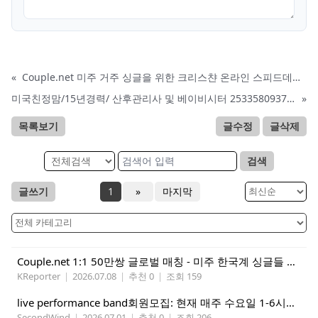
«
Couple.net 미주 거주 싱글을 위한 크리스챤 온라인 스피드데이트
미국친정맘/15년경력/ 산후관리사 및 베이비시터 2533580937 mom1004usa.com / 미주전지역파견업무
»
목록보기
글수정
글삭제
검색
글쓰기
1
»
마지막
Couple.net 1:1 50만쌍 글로벌 매칭 - 미주 한국계 싱글들 모이세요
KReporter
|
2026.07.08
|
추천 0
|
조회 159
live performance band회원모집: 현재 매주 수요일 1-6시에 전문 음악 Studio에서 활동중인 진짜 악기를 다루는 밴드입니다.
SecondWind
|
2026.07.01
|
추천 0
|
조회 206