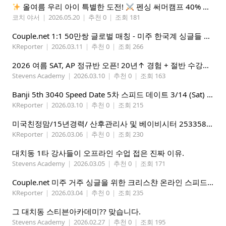
올여름 우리 아이 특별한 도전!
펜싱 써머캠프 40% 선착순 할인
코치 야서
|
2026.05.20
|
추천 0
|
조회 181
Couple.net 1:1 50만쌍 글로벌 매칭 - 미주 한국계 싱글들 모이세요
KReporter
|
2026.03.11
|
추천 0
|
조회 266
2026 여름 SAT, AP 정규반 오픈! 20년↑ 경험 + 절반 수강료 (얼리버드 5%할인)
Stevens Academy
|
2026.03.10
|
추천 0
|
조회 163
Banji 5th 3040 Speed Date 5차 스피드 데이트 3/14 (Sat) 5-8PM
KReporter
|
2026.03.10
|
추천 0
|
조회 215
미국친정맘/15년경력/ 산후관리사 및 베이비시터 2533580937 mom1004usa.com / 미주전지역파견업무
KReporter
|
2026.03.06
|
추천 0
|
조회 230
대치동 1타 강사들이 오프라인 수업 접은 진짜 이유.
Stevens Academy
|
2026.03.05
|
추천 0
|
조회 171
Couple.net 미주 거주 싱글을 위한 크리스챤 온라인 스피드데이트
KReporter
|
2026.03.04
|
추천 0
|
조회 235
그 대치동 스티븐아카데미?? 맞습니다.
Stevens Academy
|
2026.02.27
|
추천 0
|
조회 195