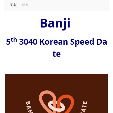
조회
414
Banji
th
5
3040 Korean Speed Da
te