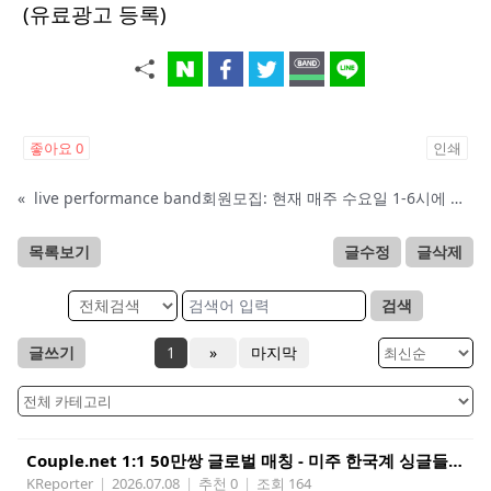
(유료광고 등록)
좋아요
0
인쇄
«
live performance band회원모집: 현재 매주 수요일 1-6시에 전문 음악 Studio에서 활동중인 진짜 악기를 다루는 밴드입니다.
목록보기
글수정
글삭제
검색
글쓰기
1
»
마지막
Couple.net 1:1 50만쌍 글로벌 매칭 - 미주 한국계 싱글들 모이세요
KReporter
|
2026.07.08
|
추천 0
|
조회 164