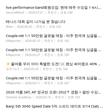
live performance band회원모집: 현재 매주 수요일 1-6시에 전문 음악 Studio에서 활동중인 진짜 악기를 다루는 밴드입니다.
SecondWind
|
2026.07.01
|
추천 0
|
조회 208
테니스 대회 같이 나가실 분 찾습니다
Wise
|
2026.06.30
|
추천 0
|
조회 235
Couple.net 1:1 50만쌍 글로벌 매칭 - 미주 한국계 싱글들 모이세요
KReporter
|
2026.06.10
|
추천 0
|
조회 182
Couple.net 1:1 50만쌍 글로벌 매칭 - 미주 한국계 싱글들 모이세요
KReporter
|
2026.05.27
|
추천 0
|
조회 185
올여름 우리 아이 특별한 도전!
펜싱 써머캠프 40% 선착순 할인
코치 야서
|
2026.05.20
|
추천 0
|
조회 184
Couple.net 1:1 50만쌍 글로벌 매칭 - 미주 한국계 싱글들 모이세요
KReporter
|
2026.03.11
|
추천 0
|
조회 267
2026 여름 SAT, AP 정규반 오픈! 20년↑ 경험 + 절반 수강료 (얼리버드 5%할인)
Stevens Academy
|
2026.03.10
|
추천 0
|
조회 163
Banji 5th 3040 Speed Date 5차 스피드 데이트 3/14 (Sat) 5-8PM