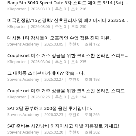
Banji 5th 3040 Speed Date 5차 스피드 데이트 3/14 (Sat) 5-8PM
KReporter
|
2026.03.10
|
추천 0
|
조회 216
미국친정맘/15년경력/ 산후관리사 및 베이비시터 2533580937 mom1004usa.com / 미주전지역파견업무
KReporter
|
2026.03.06
|
추천 0
|
조회 230
대치동 1타 강사들이 오프라인 수업 접은 진짜 이유.
Stevens Academy
|
2026.03.05
|
추천 0
|
조회 172
Couple.net 미주 거주 싱글을 위한 크리스챤 온라인 스피드데이트
KReporter
|
2026.03.04
|
추천 0
|
조회 235
그 대치동 스티븐아카데미?? 맞습니다.
Stevens Academy
|
2026.02.27
|
추천 0
|
조회 198
Couple.net 미주 거주 싱글을 위한 크리스챤 온라인 스피드데이트
KReporter
|
2026.02.25
|
추천 0
|
조회 194
SAT 2달 공부하고 300점 올린 후기입니다.
Stevens Academy
|
2026.02.23
|
추천 0
|
조회 265
SAT 준비는 시간낭비 하지마시고 제발 지름길로 가세요!
Stevens Academy
|
2026.02.20
|
추천 0
|
조회 302