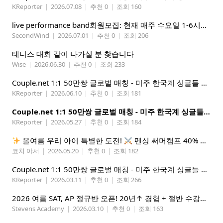
KReporter
|
2026.07.08
|
추천 0
|
조회 160
live performance band회원모집: 현재 매주 수요일 1-6시에 전문 음악 Studio에서 활동중인 진짜 악기를 다루는 밴드입니다.
SecondWind
|
2026.07.01
|
추천 0
|
조회 206
테니스 대회 같이 나가실 분 찾습니다
Wise
|
2026.06.30
|
추천 0
|
조회 233
Couple.net 1:1 50만쌍 글로벌 매칭 - 미주 한국계 싱글들 모이세요
KReporter
|
2026.06.10
|
추천 0
|
조회 181
Couple.net 1:1 50만쌍 글로벌 매칭 - 미주 한국계 싱글들 모이세요
KReporter
|
2026.05.27
|
추천 0
|
조회 184
올여름 우리 아이 특별한 도전!
펜싱 써머캠프 40% 선착순 할인
코치 야서
|
2026.05.20
|
추천 0
|
조회 182
Couple.net 1:1 50만쌍 글로벌 매칭 - 미주 한국계 싱글들 모이세요
KReporter
|
2026.03.11
|
추천 0
|
조회 266
2026 여름 SAT, AP 정규반 오픈! 20년↑ 경험 + 절반 수강료 (얼리버드 5%할인)
Stevens Academy
|
2026.03.10
|
추천 0
|
조회 163