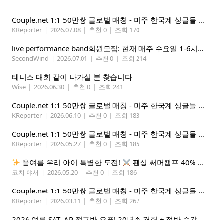
Couple.net 1:1 50만쌍 글로벌 매칭 - 미주 한국계 싱글들 모이세요
KReporter
|
2026.07.08
|
추천 0
|
조회 170
live performance band회원모집: 현재 매주 수요일 1-6시에 전문 음악 Studio에서 활동중인 진짜 악기를 다루는 밴드입니다.
SecondWind
|
2026.07.01
|
추천 0
|
조회 214
테니스 대회 같이 나가실 분 찾습니다
Wise
|
2026.06.30
|
추천 0
|
조회 241
Couple.net 1:1 50만쌍 글로벌 매칭 - 미주 한국계 싱글들 모이세요
KReporter
|
2026.06.10
|
추천 0
|
조회 183
Couple.net 1:1 50만쌍 글로벌 매칭 - 미주 한국계 싱글들 모이세요
KReporter
|
2026.05.27
|
추천 0
|
조회 185
올여름 우리 아이 특별한 도전!
펜싱 써머캠프 40% 선착순 할인
코치 야서
|
2026.05.20
|
추천 0
|
조회 186
Couple.net 1:1 50만쌍 글로벌 매칭 - 미주 한국계 싱글들 모이세요
KReporter
|
2026.03.11
|
추천 0
|
조회 267
2026 여름 SAT, AP 정규반 오픈! 20년↑ 경험 + 절반 수강료 (얼리버드 5%할인)