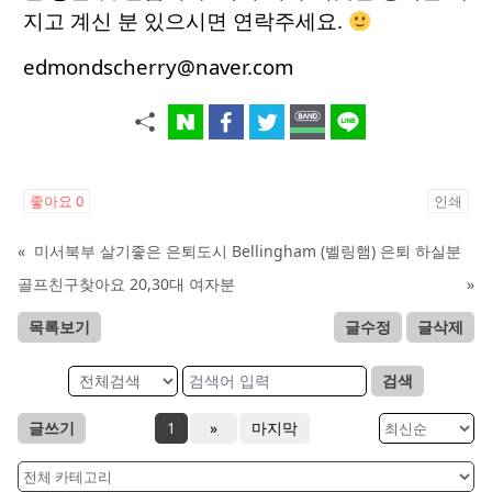
지고 계신 분 있으시면 연락주세요.
edmondscherry@naver.com
좋아요
0
인쇄
«
미서북부 살기좋은 은퇴도시 Bellingham (벨링햄) 은퇴 하실분
골프친구찾아요 20,30대 여자분
»
목록보기
글수정
글삭제
검색
글쓰기
1
»
마지막