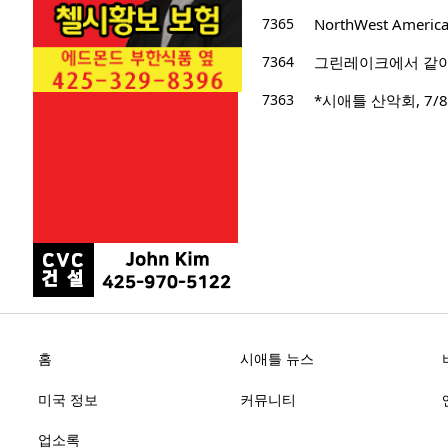
7365
NorthWest Ameri
7364
그린레이크에서 같
7363
*시애틀 산악회, 7/8/
홈
시애틀 뉴스
미국 정보
커뮤니티
업소록