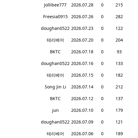
Jollibee777
2026.07.28
0
215
Freesia0915
2026.07.26
0
282
doughan0522
2026.07.23
0
122
테리베어
2026.07.20
0
204
BKTC
2026.07.18
0
93
doughan0522
2026.07.16
0
133
테리베어
2026.07.15
0
182
Song Jin Li
2026.07.14
0
212
BKTC
2026.07.12
0
137
jun
2026.07.10
0
179
doughan0522
2026.07.09
0
121
테리베어
2026.07.06
0
189