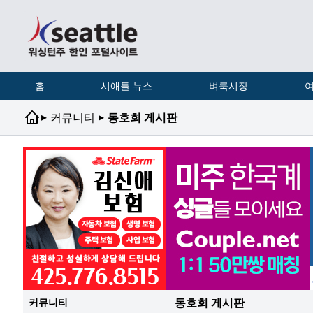
홈
시애틀 뉴스
벼룩시장
여
▸
▸
커뮤니티
동호회 게시판
동호회 게시판
커뮤니티