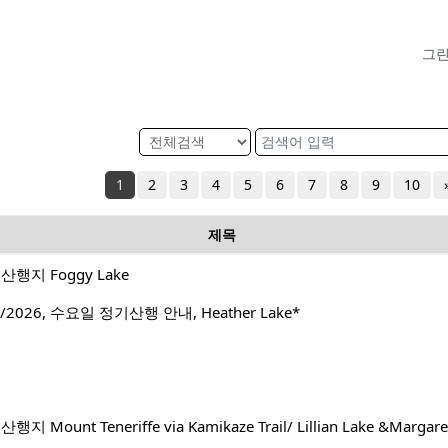
그린 
1
2
3
4
5
6
7
8
9
10
제목
행지 Foggy Lake
2026, 수요일 정기산행 안내, Heather Lake*
ount Teneriffe via Kamikaze Trail/ Lillian Lake &Margare