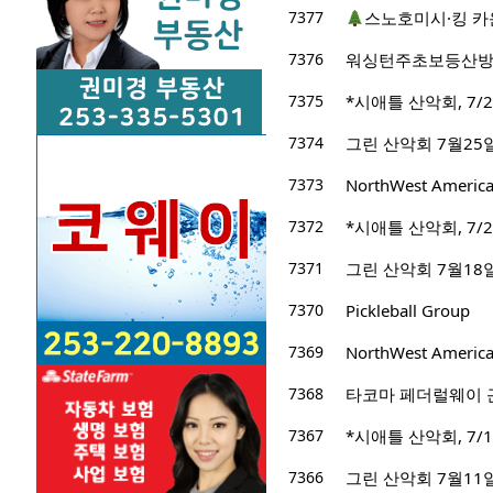
7377
스노호미시·킹 카
7376
워싱턴주초보등산
7375
*시애틀 산악회, 7/2
7374
그린 산악회 7월25
7373
NorthWest Ameri
7372
*시애틀 산악회, 7/22/
7371
그린 산악회 7월18일 산
7370
Pickleball Group
7369
NorthWest Ameri
7368
타코마 페더럴웨이 
7367
*시애틀 산악회, 7/15
7366
그린 산악회 7월11일 산행지 