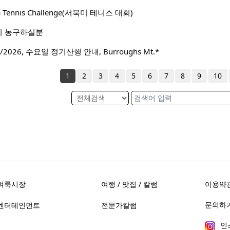
ca Tennis Challenge(서북미 테니스 대회)
이 농구하실분
2026, 수요일 정기산행 안내, Burroughs Mt.*
1
2
3
4
5
6
7
8
9
10
벼룩시장
여행 / 맛집 / 칼럼
이용약
문의하기 
엔터테인먼트
전문가칼럼
인