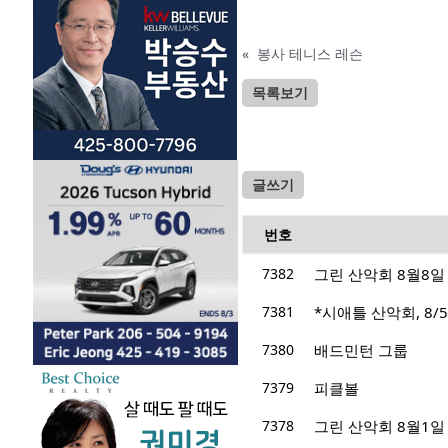
«
봉사 테니스 레슨
목록보기
글쓰기
번호
7382
그린 산악회 8월8일 산
7381
*시애틀 산악회, 8/5/
7380
배드민턴 그룹
7379
피클볼
7378
그린 산악회 8월1일 산행지 M