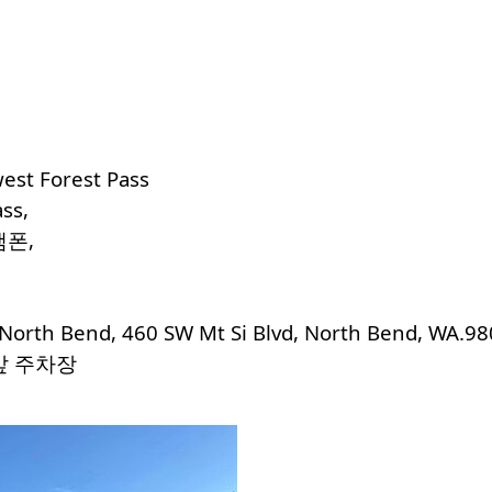
est Forest Pass
ss,
램폰,
 North Bend,
460 SW Mt Si Blvd,
North Bend, WA.98
앞 주차장