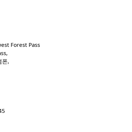
est Forest Pass
ss,
램폰,
45