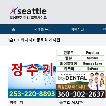
홈
시애틀 뉴스
벼룩시장
여
▸
▸
커뮤니티
동호회 게시판
동호회 게시판
커뮤니티